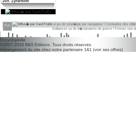
209. Zyrardow
Le jeu de strat�gie par navigateur ! Combattez des millier
Pub
d'alliances ou de d�clarations de guerre ! Formez une 
d�couvrir leurs faiblesses !
Encyclopédie
©2007-2010
B&S Editions
. Tous droits réservés.
Hébergement du site chez notre partenaire
1&1
(
voir ses offres
)