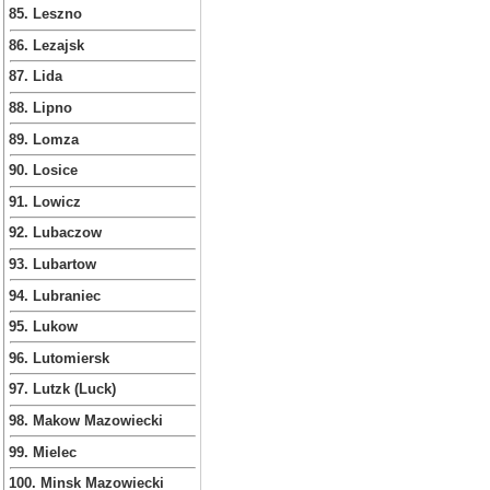
85. Leszno
86. Lezajsk
87. Lida
88. Lipno
89. Lomza
90. Losice
91. Lowicz
92. Lubaczow
93. Lubartow
94. Lubraniec
95. Lukow
96. Lutomiersk
97. Lutzk (Luck)
98. Makow Mazowiecki
99. Mielec
100. Minsk Mazowiecki