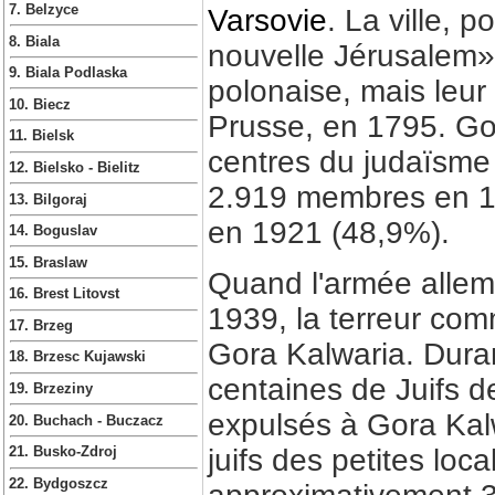
7. Belzyce
Varsovie
. La ville,
8. Biala
nouvelle Jérusalem»,
9. Biala Podlaska
polonaise, mais leur 
10. Biecz
Prusse, en 1795. Go
11. Bielsk
centres du judaïsm
12. Bielsko - Bielitz
2.919 membres en 18
13. Bilgoraj
en 1921 (48,9%).
14. Boguslav
15. Braslaw
Quand l'armée allema
16. Brest Litovst
1939, la terreur com
17. Brzeg
Gora Kalwaria. Duran
18. Brzesc Kujawski
centaines de Juifs d
19. Brzeziny
expulsés à Gora Kalw
20. Buchach - Buczacz
juifs des petites loc
21. Busko-Zdroj
22. Bydgoszcz