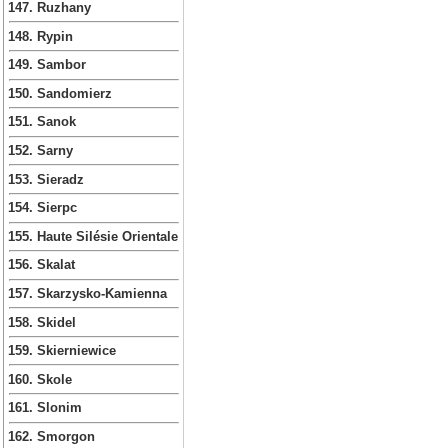
147. Ruzhany
148. Rypin
149. Sambor
150. Sandomierz
151. Sanok
152. Sarny
153. Sieradz
154. Sierpc
155. Haute Silésie Orientale
156. Skalat
157. Skarzysko-Kamienna
158. Skidel
159. Skierniewice
160. Skole
161. Slonim
162. Smorgon