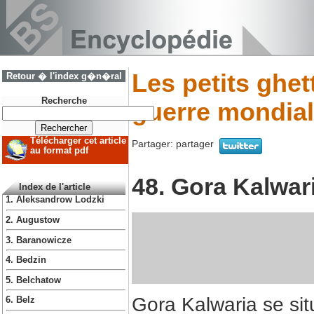
Les petits ghe
Retour � l'index g�n�ral
Recherche
guerre mondial
Télécharger cet article
Partager:
partager
au format pdf
48. Gora Kalwar
Index de l'article
1. Aleksandrow Lodzki
2. Augustow
3. Baranowicze
4. Bedzin
5. Belchatow
Gora Kalwaria se sit
6. Belz