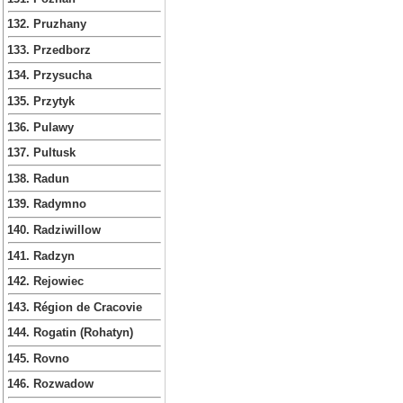
132. Pruzhany
133. Przedborz
134. Przysucha
135. Przytyk
136. Pulawy
137. Pultusk
138. Radun
139. Radymno
140. Radziwillow
141. Radzyn
142. Rejowiec
143. Région de Cracovie
144. Rogatin (Rohatyn)
145. Rovno
146. Rozwadow