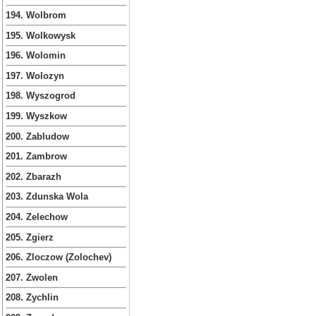
194. Wolbrom
195. Wolkowysk
196. Wolomin
197. Wolozyn
198. Wyszogrod
199. Wyszkow
200. Zabludow
201. Zambrow
202. Zbarazh
203. Zdunska Wola
204. Zelechow
205. Zgierz
206. Zloczow (Zolochev)
207. Zwolen
208. Zychlin