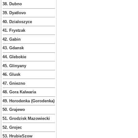
38. Dubno
39. Dyatlovo
40. Dzialoszyce
41. Frystzak
42. Gabin
43. Gdansk
44. Glebokie
45. Glinyany
46. Glusk
47. Gniezno
48. Gora Kalwaria
49. Horodenka (Gorodenka)
50. Grajewo
51. Grodzisk Mazowiecki
52. Grojec
53. HrubieSzow