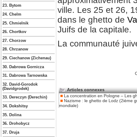
approximativement 3
23. Bytom
ville. Les 25 et 26, 1
24. Chelm
dans le ghetto de
Va
25. Chmielnik
Juifs de la capitale.
26. Chortkov
27. Chorzow
La communauté juive 
28. Chrzanow
29. Ciechanow (Zichenau)
30. Dabrowa Gornicza
C
31. Dabrowa Tarnowska
32. David-Gorodok
(Davidgrodek)
Articles connexes
La concentration en Pologne – Les gh
33. Dereczyn (Derechin)
Nazisme : le ghetto de Lodz (2ième g
mondiale)
34. Dokshitsy
35. Dolina
36. Drohobycz
37. Druja