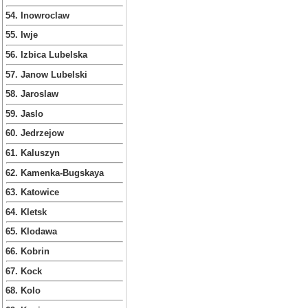
54. Inowroclaw
55. Iwje
56. Izbica Lubelska
57. Janow Lubelski
58. Jaroslaw
59. Jaslo
60. Jedrzejow
61. Kaluszyn
62. Kamenka-Bugskaya
63. Katowice
64. Kletsk
65. Klodawa
66. Kobrin
67. Kock
68. Kolo