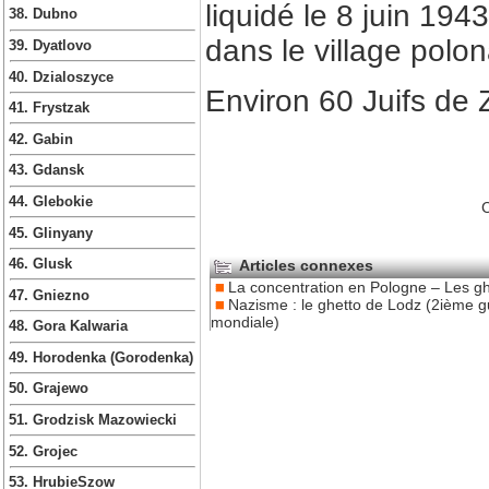
liquidé le 8 juin 19
38. Dubno
dans le village polo
39. Dyatlovo
40. Dzialoszyce
Environ 60 Juifs de 
41. Frystzak
42. Gabin
43. Gdansk
44. Glebokie
C
45. Glinyany
Articles connexes
46. Glusk
La concentration en Pologne – Les gh
47. Gniezno
Nazisme : le ghetto de Lodz (2ième g
mondiale)
48. Gora Kalwaria
49. Horodenka (Gorodenka)
50. Grajewo
51. Grodzisk Mazowiecki
52. Grojec
53. HrubieSzow