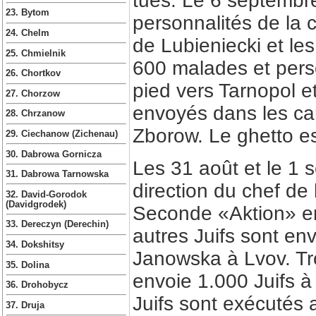
tués. Le 6 septembr
23. Bytom
personnalités de la
24. Chelm
de Lubieniecki et le
25. Chmielnik
600 malades et per
26. Chortkov
pied vers Tarnopol e
27. Chorzow
envoyés dans les ca
28. Chrzanow
Zborow. Le ghetto e
29. Ciechanow (Zichenau)
30. Dabrowa Gornicza
Les 31 août et le 1 
31. Dabrowa Tarnowska
direction du chef de
32. David-Gorodok
(Davidgrodek)
Seconde «Aktion» ent
33. Dereczyn (Derechin)
autres Juifs sont en
34. Dokshitsy
Janowska à Lvov. Tr
35. Dolina
envoie 1.000 Juifs à
36. Drohobycz
Juifs sont exécutés a
37. Druja