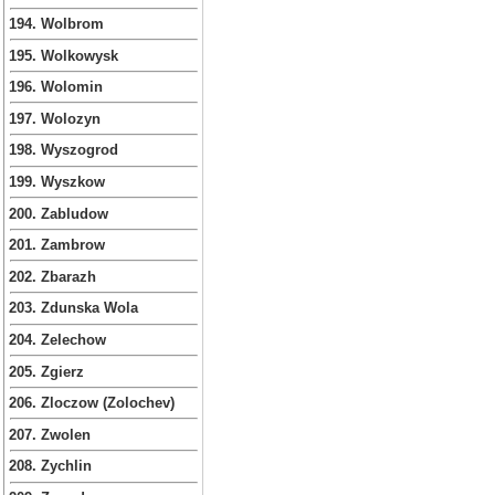
194. Wolbrom
195. Wolkowysk
196. Wolomin
197. Wolozyn
198. Wyszogrod
199. Wyszkow
200. Zabludow
201. Zambrow
202. Zbarazh
203. Zdunska Wola
204. Zelechow
205. Zgierz
206. Zloczow (Zolochev)
207. Zwolen
208. Zychlin