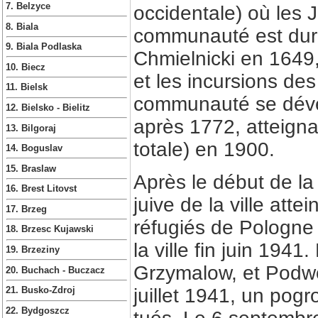
7. Belzyce
occidentale) où les J
8. Biala
communauté est dur
9. Biala Podlaska
Chmielnicki en 1649, 
10. Biecz
et les incursions d
11. Bielsk
communauté se dével
12. Bielsko - Bielitz
après 1772, atteign
13. Bilgoraj
totale) en 1900.
14. Boguslav
15. Braslaw
Après le début de la
16. Brest Litovst
juive de la ville att
17. Brzeg
réfugiés de Pologne 
18. Brzesc Kujawski
la ville fin juin 194
19. Brzeziny
Grzymalow, et Podwo
20. Buchach - Buczacz
juillet 1941, un pog
21. Busko-Zdroj
22. Bydgoszcz