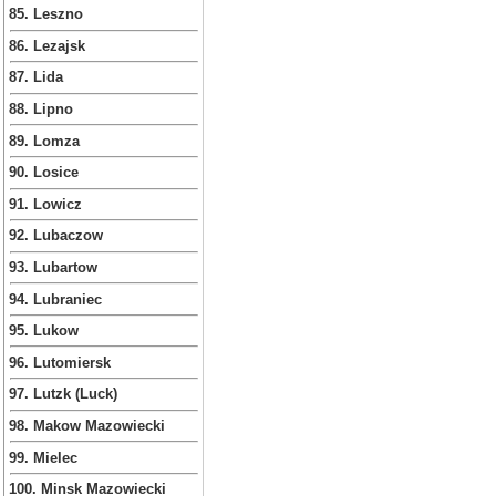
85. Leszno
86. Lezajsk
87. Lida
88. Lipno
89. Lomza
90. Losice
91. Lowicz
92. Lubaczow
93. Lubartow
94. Lubraniec
95. Lukow
96. Lutomiersk
97. Lutzk (Luck)
98. Makow Mazowiecki
99. Mielec
100. Minsk Mazowiecki