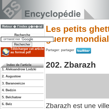
Les petits ghe
Retour � l'index g�n�ral
Recherche
guerre mondial
Télécharger cet article
Partager:
partager
au format pdf
202. Zbarazh
Index de l'article
1. Aleksandrow Lodzki
2. Augustow
3. Baranowicze
4. Bedzin
5. Belchatow
Zbarazh est une ville
6. Belz