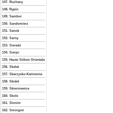
147. Ruzhany
148. Rypin
149. Sambor
150. Sandomierz
151. Sanok
152. Sarny
153. Sieradz
154. Sierpc
155. Haute Silésie Orientale
156. Skalat
157. Skarzysko-Kamienna
158. Skidel
159. Skierniewice
160. Skole
161. Slonim
162. Smorgon