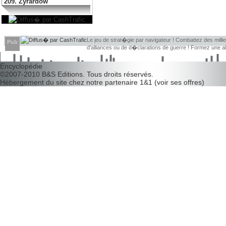
209. Zyrardow
Le jeu de strat�gie par navigateur ! Combattez des millier
Pub
d'alliances ou de d�clarations de guerre ! Formez une 
d�couvrir leurs faiblesses !
Encyclopédie
©2007-2010
B&S Editions
. Tous droits réservés.
Hébergement du site chez notre partenaire
1&1
(
voir ses offres
)