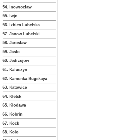
54. Inowroclaw
55. Iwje
56. Izbica Lubelska
57. Janow Lubelski
58. Jaroslaw
59. Jaslo
60. Jedrzejow
61. Kaluszyn
62. Kamenka-Bugskaya
63. Katowice
64. Kletsk
65. Klodawa
66. Kobrin
67. Kock
68. Kolo