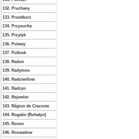
132. Pruzhany
133. Przedborz
134. Przysucha
135. Przytyk
136. Pulawy
137. Pultusk
138. Radun
139. Radymno
140. Radziwillow
141. Radzyn
142. Rejowiec
143. Région de Cracovie
144. Rogatin (Rohatyn)
145. Rovno
146. Rozwadow