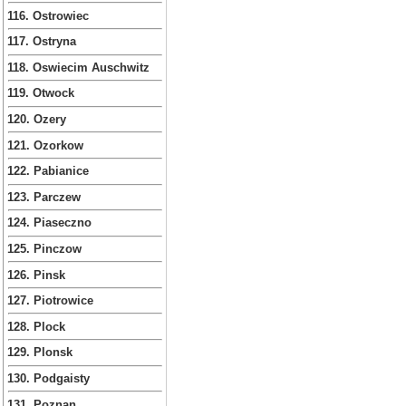
116. Ostrowiec
117. Ostryna
118. Oswiecim Auschwitz
119. Otwock
120. Ozery
121. Ozorkow
122. Pabianice
123. Parczew
124. Piaseczno
125. Pinczow
126. Pinsk
127. Piotrowice
128. Plock
129. Plonsk
130. Podgaisty
131. Poznan