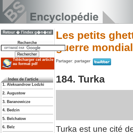
Les petits ghe
Retour � l'index g�n�ral
Recherche
guerre mondial
Télécharger cet article
Partager:
partager
au format pdf
184. Turka
Index de l'article
1. Aleksandrow Lodzki
2. Augustow
3. Baranowicze
4. Bedzin
5. Belchatow
Turka est une cité d
6. Belz