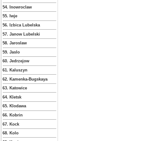
54. Inowroclaw
55. Iwje
56. Izbica Lubelska
57. Janow Lubelski
58. Jaroslaw
59. Jaslo
60. Jedrzejow
61. Kaluszyn
62. Kamenka-Bugskaya
63. Katowice
64. Kletsk
65. Klodawa
66. Kobrin
67. Kock
68. Kolo