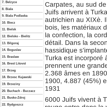
7. Belzyce
Carpates, au sud de
8. Biala
Juifs arrivent à Turka
9. Biala Podlaska
autrichien au XIXè. I
10. Biecz
bois, les matériaux d
11. Bielsk
la confection, la co
12. Bielsko - Bielitz
détail. Dans la seco
13. Bilgoraj
hassidique s’implant
14. Boguslav
Turka est incorporé 
15. Braslaw
prennent une grande
16. Brest Litovst
17. Brzeg
2.368 âmes en 1890 
18. Brzesc Kujawski
1900, 4.887 (45%) e
19. Brzeziny
1931
20. Buchach - Buczacz
6000 Juifs vivent à 
21. Busko-Zdroj
22. Bydgoszcz