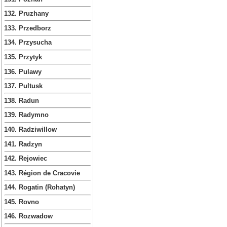
132. Pruzhany
133. Przedborz
134. Przysucha
135. Przytyk
136. Pulawy
137. Pultusk
138. Radun
139. Radymno
140. Radziwillow
141. Radzyn
142. Rejowiec
143. Région de Cracovie
144. Rogatin (Rohatyn)
145. Rovno
146. Rozwadow