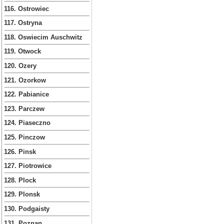
116. Ostrowiec
117. Ostryna
118. Oswiecim Auschwitz
119. Otwock
120. Ozery
121. Ozorkow
122. Pabianice
123. Parczew
124. Piaseczno
125. Pinczow
126. Pinsk
127. Piotrowice
128. Plock
129. Plonsk
130. Podgaisty
131. Poznan