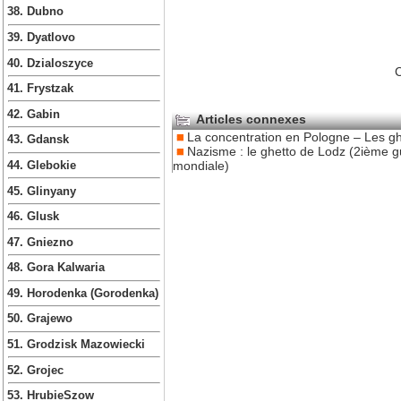
38. Dubno
39. Dyatlovo
40. Dzialoszyce
C
41. Frystzak
42. Gabin
Articles connexes
La concentration en Pologne – Les gh
43. Gdansk
Nazisme : le ghetto de Lodz (2ième g
mondiale)
44. Glebokie
45. Glinyany
46. Glusk
47. Gniezno
48. Gora Kalwaria
49. Horodenka (Gorodenka)
50. Grajewo
51. Grodzisk Mazowiecki
52. Grojec
53. HrubieSzow