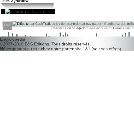
209. Zyrardow
Le jeu de strat�gie par navigateur ! Combattez des millier
Pub
d'alliances ou de d�clarations de guerre ! Formez une 
d�couvrir leurs faiblesses !
Encyclopédie
©2007-2010
B&S Editions
. Tous droits réservés.
Hébergement du site chez notre partenaire
1&1
(
voir ses offres
)