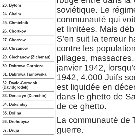
rouge entre dans la 
23. Bytom
soviétique. Le régi
24. Chelm
communauté qui voit
25. Chmielnik
et limitées. Mais déb
26. Chortkov
S’en suit la terreur 
27. Chorzow
contre les population
28. Chrzanow
pillages, massacres
29. Ciechanow (Zichenau)
janvier 1942, lorsqu
30. Dabrowa Gornicza
31. Dabrowa Tarnowska
1942, 4.000 Juifs s
32. David-Gorodok
est liquidée en déce
(Davidgrodek)
dans le ghetto de Sa
33. Dereczyn (Derechin)
de ce ghetto.
34. Dokshitsy
35. Dolina
La communauté de Tu
36. Drohobycz
guerre.
37. Druja