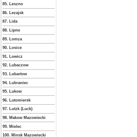
85. Leszno
86. Lezajsk
87. Lida
88. Lipno
89. Lomza
90. Losice
91. Lowicz
92. Lubaczow
93. Lubartow
94. Lubraniec
95. Lukow
96. Lutomiersk
97. Lutzk (Luck)
98. Makow Mazowiecki
99. Mielec
100. Minsk Mazowiecki