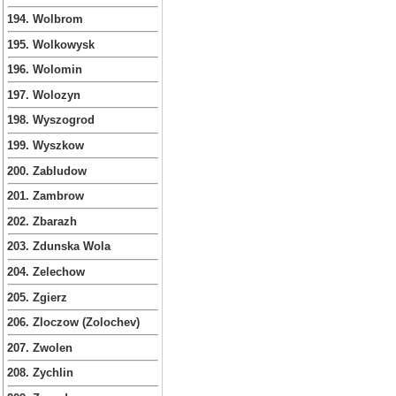
194. Wolbrom
195. Wolkowysk
196. Wolomin
197. Wolozyn
198. Wyszogrod
199. Wyszkow
200. Zabludow
201. Zambrow
202. Zbarazh
203. Zdunska Wola
204. Zelechow
205. Zgierz
206. Zloczow (Zolochev)
207. Zwolen
208. Zychlin