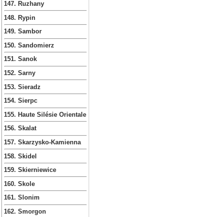
147. Ruzhany
148. Rypin
149. Sambor
150. Sandomierz
151. Sanok
152. Sarny
153. Sieradz
154. Sierpc
155. Haute Silésie Orientale
156. Skalat
157. Skarzysko-Kamienna
158. Skidel
159. Skierniewice
160. Skole
161. Slonim
162. Smorgon