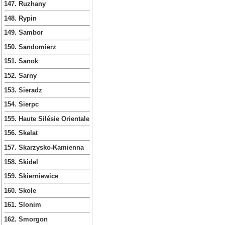
147. Ruzhany
148. Rypin
149. Sambor
150. Sandomierz
151. Sanok
152. Sarny
153. Sieradz
154. Sierpc
155. Haute Silésie Orientale
156. Skalat
157. Skarzysko-Kamienna
158. Skidel
159. Skierniewice
160. Skole
161. Slonim
162. Smorgon