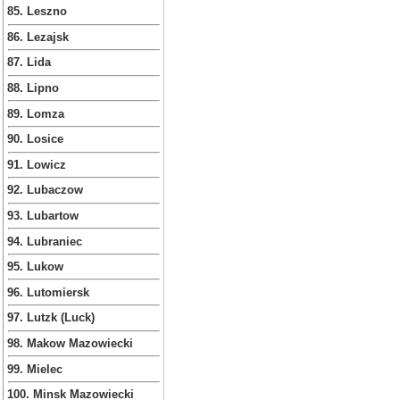
85. Leszno
86. Lezajsk
87. Lida
88. Lipno
89. Lomza
90. Losice
91. Lowicz
92. Lubaczow
93. Lubartow
94. Lubraniec
95. Lukow
96. Lutomiersk
97. Lutzk (Luck)
98. Makow Mazowiecki
99. Mielec
100. Minsk Mazowiecki