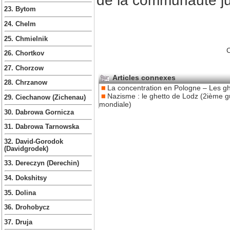
de la communauté ju
23. Bytom
24. Chelm
25. Chmielnik
C
26. Chortkov
27. Chorzow
Articles connexes
28. Chrzanow
La concentration en Pologne – Les gh
Nazisme : le ghetto de Lodz (2ième g
29. Ciechanow (Zichenau)
mondiale)
30. Dabrowa Gornicza
31. Dabrowa Tarnowska
32. David-Gorodok
(Davidgrodek)
33. Dereczyn (Derechin)
34. Dokshitsy
35. Dolina
36. Drohobycz
37. Druja