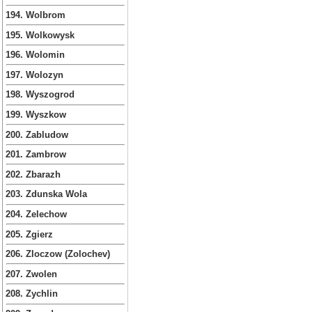
194. Wolbrom
195. Wolkowysk
196. Wolomin
197. Wolozyn
198. Wyszogrod
199. Wyszkow
200. Zabludow
201. Zambrow
202. Zbarazh
203. Zdunska Wola
204. Zelechow
205. Zgierz
206. Zloczow (Zolochev)
207. Zwolen
208. Zychlin