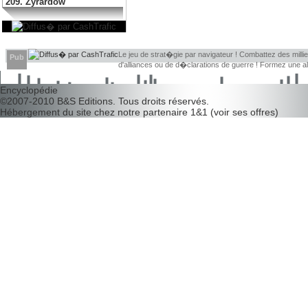
209. Zyrardow
Le jeu de strat�gie par navigateur ! Combattez des millier
Pub
d'alliances ou de d�clarations de guerre ! Formez une 
d�couvrir leurs faiblesses !
Encyclopédie
©2007-2010
B&S Editions
. Tous droits réservés.
Hébergement du site chez notre partenaire
1&1
(
voir ses offres
)