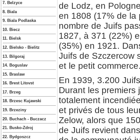
7. Belzyce
de Lodz, en Pologne 
8. Biala
en 1808 (17% de la p
9. Biala Podlaska
nombre de Juifs pass
10. Biecz
1827, à 371 (22%) e
11. Bielsk
(35%) en 1921. Dans
12. Bielsko - Bielitz
Juifs de Szczercow s
13. Bilgoraj
et le petit commerce
14. Boguslav
15. Braslaw
En 1939, 3.200 Juifs
16. Brest Litovst
Durant les premiers jo
17. Brzeg
totalement incendiée
18. Brzesc Kujawski
et privés de tous leur
19. Brzeziny
Zelow, alors que 150
20. Buchach - Buczacz
de Juifs revient dans
21. Busko-Zdroj
22. Bydgoszcz