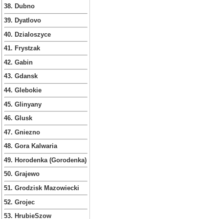
38. Dubno
39. Dyatlovo
40. Dzialoszyce
41. Frystzak
42. Gabin
43. Gdansk
44. Glebokie
45. Glinyany
46. Glusk
47. Gniezno
48. Gora Kalwaria
49. Horodenka (Gorodenka)
50. Grajewo
51. Grodzisk Mazowiecki
52. Grojec
53. HrubieSzow