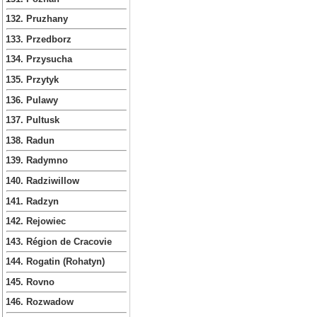
132. Pruzhany
133. Przedborz
134. Przysucha
135. Przytyk
136. Pulawy
137. Pultusk
138. Radun
139. Radymno
140. Radziwillow
141. Radzyn
142. Rejowiec
143. Région de Cracovie
144. Rogatin (Rohatyn)
145. Rovno
146. Rozwadow