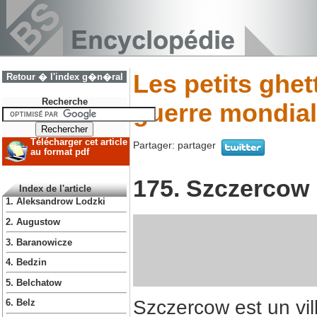
Les petits ghe
Retour � l'index g�n�ral
Recherche
guerre mondial
Télécharger cet article
Partager:
partager
au format pdf
175. Szczercow
Index de l'article
1. Aleksandrow Lodzki
2. Augustow
3. Baranowicze
4. Bedzin
5. Belchatow
Szczercow est un vil
6. Belz