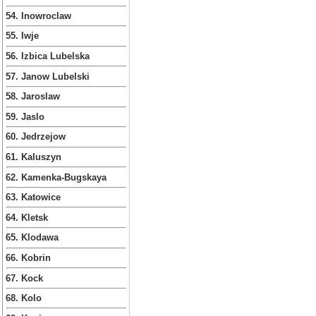
54. Inowroclaw
55. Iwje
56. Izbica Lubelska
57. Janow Lubelski
58. Jaroslaw
59. Jaslo
60. Jedrzejow
61. Kaluszyn
62. Kamenka-Bugskaya
63. Katowice
64. Kletsk
65. Klodawa
66. Kobrin
67. Kock
68. Kolo