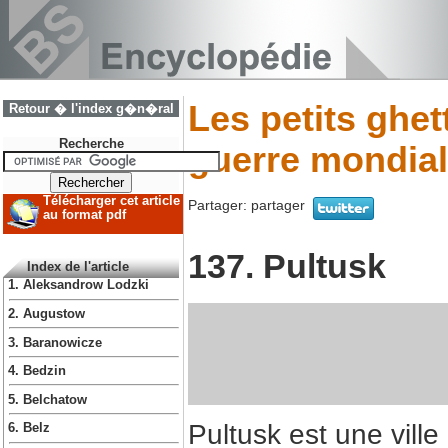
Les petits ghe
Retour � l'index g�n�ral
Recherche
guerre mondial
Télécharger cet article
Partager:
partager
au format pdf
137. Pultusk
Index de l'article
1. Aleksandrow Lodzki
2. Augustow
3. Baranowicze
4. Bedzin
5. Belchatow
Pultusk est une ville
6. Belz