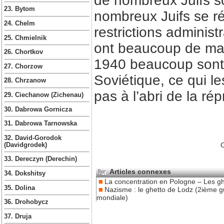
de nombreux Juifs so
23. Bytom
nombreux Juifs se ré
24. Chelm
restrictions administ
25. Chmielnik
ont beaucoup de mal 
26. Chortkov
1940 beaucoup sont e
27. Chorzow
Soviétique, ce qui l
28. Chrzanow
pas à l’abri de la ré
29. Ciechanow (Zichenau)
30. Dabrowa Gornicza
31. Dabrowa Tarnowska
32. David-Gorodok
C
(Davidgrodek)
33. Dereczyn (Derechin)
Articles connexes
34. Dokshitsy
La concentration en Pologne – Les gh
35. Dolina
Nazisme : le ghetto de Lodz (2ième g
mondiale)
36. Drohobycz
37. Druja