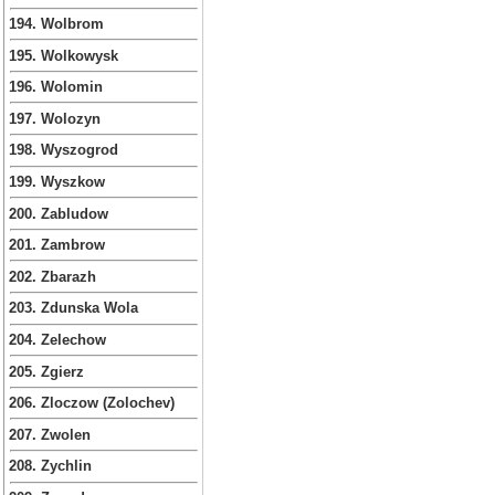
194. Wolbrom
195. Wolkowysk
196. Wolomin
197. Wolozyn
198. Wyszogrod
199. Wyszkow
200. Zabludow
201. Zambrow
202. Zbarazh
203. Zdunska Wola
204. Zelechow
205. Zgierz
206. Zloczow (Zolochev)
207. Zwolen
208. Zychlin