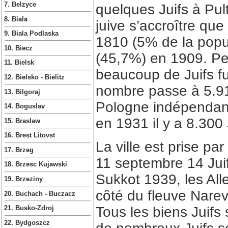
7. Belzyce
quelques Juifs à Pult
8. Biala
juive s’accroître que 
9. Biala Podlaska
1810 (5% de la popul
10. Biecz
(45,7%) en 1909. Pe
11. Bielsk
beaucoup de Juifs f
12. Bielsko - Bielitz
nombre passe à 5.91
13. Bilgoraj
Pologne indépendante
14. Boguslav
en 1931 il y a 8.300 
15. Braslaw
16. Brest Litovst
La ville est prise pa
17. Brzeg
11 septembre 14 Juif
18. Brzesc Kujawski
Sukkot 1939, les All
19. Brzeziny
côté du fleuve Narev
20. Buchach - Buczacz
Tous les biens Juifs 
21. Busko-Zdroj
22. Bydgoszcz