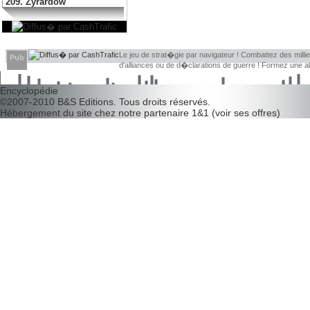
209. Zyrardow
Le jeu de strat�gie par navigateur ! Combattez des millier
Pub
d'alliances ou de d�clarations de guerre ! Formez une 
d�couvrir leurs faiblesses !
Encyclopédie
©2007-2010
B&S Editions
. Tous droits réservés.
Hébergement du site chez notre partenaire
1&1
(
voir ses offres
)