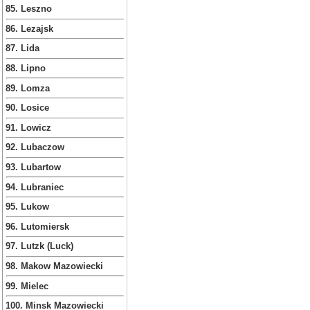
85. Leszno
86. Lezajsk
87. Lida
88. Lipno
89. Lomza
90. Losice
91. Lowicz
92. Lubaczow
93. Lubartow
94. Lubraniec
95. Lukow
96. Lutomiersk
97. Lutzk (Luck)
98. Makow Mazowiecki
99. Mielec
100. Minsk Mazowiecki