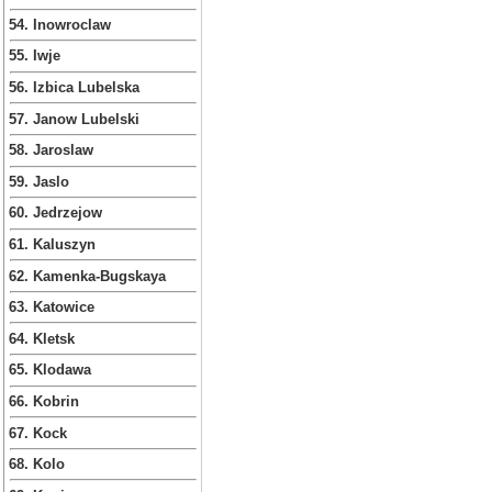
54. Inowroclaw
55. Iwje
56. Izbica Lubelska
57. Janow Lubelski
58. Jaroslaw
59. Jaslo
60. Jedrzejow
61. Kaluszyn
62. Kamenka-Bugskaya
63. Katowice
64. Kletsk
65. Klodawa
66. Kobrin
67. Kock
68. Kolo