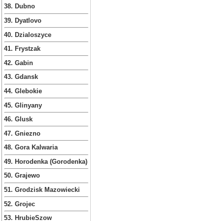
38. Dubno
39. Dyatlovo
40. Dzialoszyce
41. Frystzak
42. Gabin
43. Gdansk
44. Glebokie
45. Glinyany
46. Glusk
47. Gniezno
48. Gora Kalwaria
49. Horodenka (Gorodenka)
50. Grajewo
51. Grodzisk Mazowiecki
52. Grojec
53. HrubieSzow