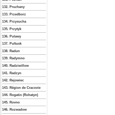
132. Pruzhany
133. Przedborz
134. Przysucha
135. Przytyk
136. Pulawy
137. Pultusk
138. Radun
139. Radymno
140. Radziwillow
141. Radzyn
142. Rejowiec
143. Région de Cracovie
144. Rogatin (Rohatyn)
145. Rovno
146. Rozwadow