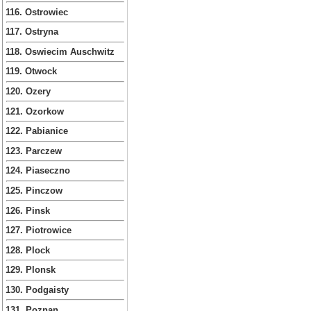
116. Ostrowiec
117. Ostryna
118. Oswiecim Auschwitz
119. Otwock
120. Ozery
121. Ozorkow
122. Pabianice
123. Parczew
124. Piaseczno
125. Pinczow
126. Pinsk
127. Piotrowice
128. Plock
129. Plonsk
130. Podgaisty
131. Poznan