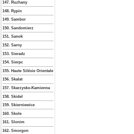
147. Ruzhany
148. Rypin
149. Sambor
150. Sandomierz
151. Sanok
152. Sarny
153. Sieradz
154. Sierpc
155. Haute Silésie Orientale
156. Skalat
157. Skarzysko-Kamienna
158. Skidel
159. Skierniewice
160. Skole
161. Slonim
162. Smorgon