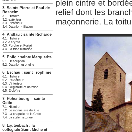
plein cintre et bord
3. Saints Pierre et Paul de
relief dont les bran
Rosheim
3.1. Histoire
maçonnerie. La toitur
3.2. extérieur
3.3. L'intérieur
3.4. Datation - filiation
4. Andlau : sainte Richarde
4.1. Histoire
4.2. A crypte
4.3. Porche et Portail
4.4. La frise historiée
5. Epfig : sainte Marguerite
5.1. Description
5.2. Datation et origine
6. Eschau : saint Trophime
6.1. Histoire
6.2. L'extérieur
6.3. L'intérieur
6.4. Originalité et datation
6.5. E cloître
7. Hohenbourg – sainte
Odile
7.1. Histoire
7.2. Le monastère du XIIè
7.3. La chapelle de la Croix
7.4. La stèle historiée
8. Lautenbach : la
collégiale Saint Miche et