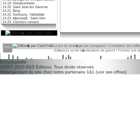
14.19. Hohatzenheim
14.20. Saint Jean les Saverne
14.21. Berg
14.22. Surbourg : l’abbatiale
14.23. Altenstadt : Saint Ulric
14.24. Clochers romans
Le jeu de strat�gie par navigateur ! Combattez des millier
Pub
d'alliances ou de d�clarations de guerre ! Formez une 
d�couvrir leurs faiblesses !
Encyclopédie
©2007-2010
B&S Editions
. Tous droits réservés.
Hébergement du site chez notre partenaire
1&1
(
voir ses offres
)