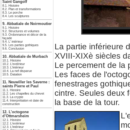
Saint Gangolf
8.1. Histoire
8.2. Plan et transformations
8.3. Le porche
8.4. Les sculptures
9. Abbatiale de Noirmoutier
9.1. Histoire
9.2. Structures et volumes
9.3. Ordonnance et décor de la
façade
9.4. L' intérieur
La partie inférieure 
9.5. Les parties gothiques
9.6. Conclusion
XVIII-XIXè siècles d
10. Abbatiale de Murbach
10.1. Histoire
Le percement de la p
10.2. L'extérieur
10.3. L'intérieur
10.4. La nef disparue
Les faces de l'octogo
10.5. Datation
fenestrages gothique
11. Neuwiller les Saverne :
saints Pierre et Paul
11.1. Histoire
cintre. Seules deux 
11.2. Les chapelles du chevet
11.3. La crypte
la base de la tour.
11.4. Interprétation et date de
construction
12. L’octogone
L'
d’Ottmarsheim
12.1. Histoire
mo
12.2. L'extérieur
12.3. L'intérieur