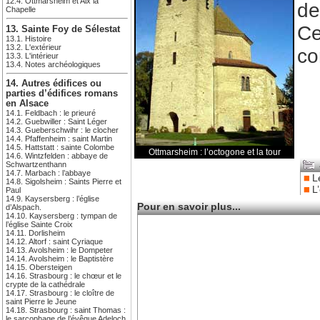
12.4. Ottmarsheim et Aix la
de
Chapelle
Ce
13. Sainte Foy de Sélestat
13.1. Histoire
13.2. L'extérieur
co
13.3. L'intérieur
13.4. Notes archéologiques
14. Autres édifices ou
parties d’édifices romans
en Alsace
14.1. Feldbach : le prieuré
14.2. Guebwiller : Saint Léger
14.3. Gueberschwihr : le clocher
14.4. Pfaffenheim : saint Martin
14.5. Hattstatt : sainte Colombe
Ottmarsheim : l’octogone et la tour
14.6. Wintzfelden : abbaye de
Schwartzenthann
14.7. Marbach : l’abbaye
L
14.8. Sigolsheim : Saints Pierre et
L
Paul
14.9. Kaysersberg : l’église
Pour en savoir plus...
d’Alspach.
14.10. Kaysersberg : tympan de
l’église Sainte Croix
14.11. Dorlisheim
14.12. Altorf : saint Cyriaque
14.13. Avolsheim : le Dompeter
14.14. Avolsheim : le Baptistère
14.15. Obersteigen
14.16. Strasbourg : le chœur et le
crypte de la cathédrale
14.17. Strasbourg : le cloître de
saint Pierre le Jeune
14.18. Strasbourg : saint Thomas :
le sarcophage de l’évêque Adeloch