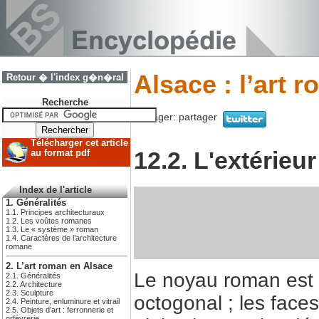
Alsace : l’art 
Retour � l'index g�n�ral
Recherche
Partager:
partager
Télécharger cet article
12.2. L'extérieur
au format pdf
Index de l'article
1. Généralités
1.1. Principes architecturaux
1.2. Les voûtes romanes
1.3. Le « système » roman
1.4. Caractères de l’architecture
romane
2. L’art roman en Alsace
Le noyau roman est 
2.1. Généralités
2.2. Architecture
2.3. Sculpture
octogonal ; les face
2.4. Peinture, enluminure et vitrail
2.5. Objets d’art : ferronnerie et
orfèvrerie