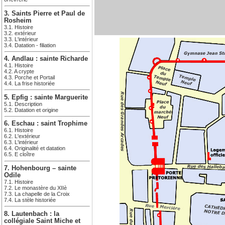
3. Saints Pierre et Paul de
Rosheim
3.1. Histoire
3.2. extérieur
3.3. L'intérieur
3.4. Datation - filiation
4. Andlau : sainte Richarde
4.1. Histoire
4.2. A crypte
4.3. Porche et Portail
4.4. La frise historiée
5. Epfig : sainte Marguerite
5.1. Description
5.2. Datation et origine
6. Eschau : saint Trophime
6.1. Histoire
6.2. L'extérieur
6.3. L'intérieur
6.4. Originalité et datation
6.5. E cloître
7. Hohenbourg – sainte
Odile
7.1. Histoire
7.2. Le monastère du XIIè
7.3. La chapelle de la Croix
7.4. La stèle historiée
8. Lautenbach : la
collégiale Saint Miche et