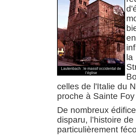
d'
mo
bi
en
in
la
St
Lautenbach : le massif occidental de
l’église
Bo
celles de l'Italie du
proche à Sainte Foy
De nombreux édific
disparu, l’histoire de
particulièrement féco