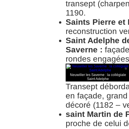
transept (charpen
1190.
Saints Pierre et
reconstruction v
Saint Adelphe de
Saverne :
façade
rondes engagées 
Neuwiller les Saverne : la collégiale
Saint Adelphe
Transept débordan
en façade, grand 
décoré (1182 – ve
saint Martin de 
proche de celui d