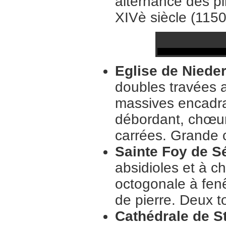
alternance des pi
XIVè siècle (1150
Eglise de Niede
doubles travées a
massives encadran
débordant, chœur
carrées. Grande 
Sainte Foy de Sé
absidioles et à ch
octogonale à fenê
de pierre. Deux t
Cathédrale de S