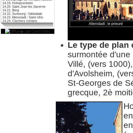
14.19. Hohatzenheim
14.20. Saint Jean les Saverne
14.21. Berg
14.22. Surbourg : l’abbatiale
14.23. Altenstadt : Saint Ulric
14.24. Clochers romans
Altenstadt : le prieuré
Le type de plan 
surmontée d'une 
Villé, (vers 1000)
d'Avolsheim, (ver
St-Georges de Sél
grecque, 2è moiti
Ho
en
en