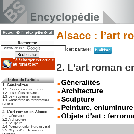
Alsace : l’art 
Retour � l'index g�n�ral
Recherche
Partager:
partager
Télécharger cet article
2. L’art roman e
au format pdf
Index de l'article
Généralités
1. Généralités
Architecture
1.1. Principes architecturaux
1.2. Les voûtes romanes
1.3. Le « système » roman
Sculpture
1.4. Caractères de l’architecture
romane
Peinture, enluminure e
2. L’art roman en Alsace
Objets d’art : ferronn
2.1. Généralités
2.2. Architecture
2.3. Sculpture
2.4. Peinture, enluminure et vitrail
2.5. Objets d’art : ferronnerie et
orfèvrerie