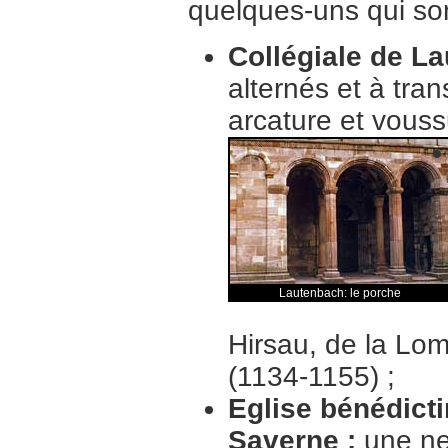
quelques-uns qui so
Collégiale de L
alternés et à tra
arcature et vouss
Lautenbach: le porche
Hirsau, de la Lo
(1134-1155) ;
Eglise bénédicti
Saverne :
une ne