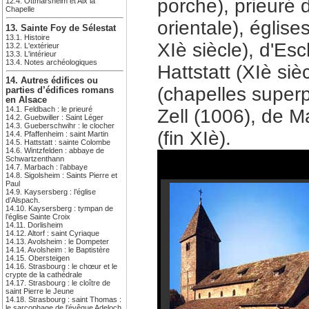
porche), prieuré 
12.4. Ottmarsheim et Aix la
Chapelle
orientale), églis
13. Sainte Foy de Sélestat
13.1. Histoire
XIè siècle), d'Es
13.2. L'extérieur
13.3. L'intérieur
13.4. Notes archéologiques
Hattstatt (XIè siè
14. Autres édifices ou
(chapelles superp
parties d’édifices romans
en Alsace
14.1. Feldbach : le prieuré
Zell (1006), de M
14.2. Guebwiller : Saint Léger
14.3. Gueberschwihr : le clocher
(fin XIè).
14.4. Pfaffenheim : saint Martin
14.5. Hattstatt : sainte Colombe
14.6. Wintzfelden : abbaye de
Schwartzenthann
14.7. Marbach : l’abbaye
14.8. Sigolsheim : Saints Pierre et
Paul
14.9. Kaysersberg : l’église
d’Alspach.
14.10. Kaysersberg : tympan de
l’église Sainte Croix
14.11. Dorlisheim
14.12. Altorf : saint Cyriaque
14.13. Avolsheim : le Dompeter
14.14. Avolsheim : le Baptistère
14.15. Obersteigen
14.16. Strasbourg : le chœur et le
crypte de la cathédrale
14.17. Strasbourg : le cloître de
saint Pierre le Jeune
14.18. Strasbourg : saint Thomas :
le sarcophage de l’évêque Adeloch