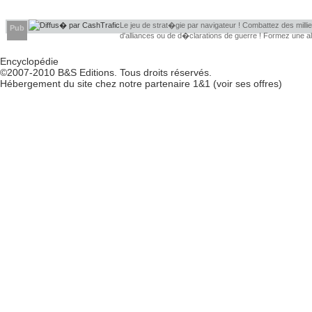
Le jeu de strat�gie par navigateur ! Combattez des millier
Pub
d'alliances ou de d�clarations de guerre ! Formez une 
d�couvrir leurs faiblesses !
Encyclopédie
©2007-2010
B&S Editions
. Tous droits réservés.
Hébergement du site chez notre partenaire
1&1
(
voir ses offres
)