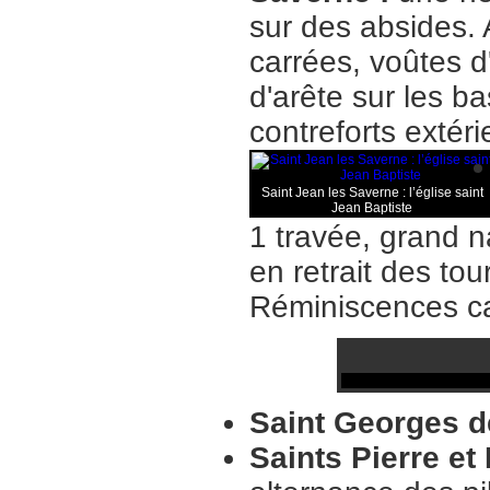
sur des absides. 
carrées, voûtes d
d'arête sur les b
contreforts extér
Saint Jean les Saverne : l’église saint
Jean Baptiste
1 travée, grand n
en retrait des to
Réminiscences ca
Saint Georges 
Saints Pierre e