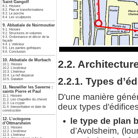
Saint Gangolf
8.1. Histoire
8.2. Plan et transformations
8.3. Le porche
8.4. Les sculptures
9. Abbatiale de Noirmoutier
9.1. Histoire
9.2. Structures et volumes
9.3. Ordonnance et décor de la
façade
9.4. L' intérieur
9.5. Les parties gothiques
9.6. Conclusion
10. Abbatiale de Murbach
2.2. Architectur
10.1. Histoire
10.2. L'extérieur
10.3. L'intérieur
10.4. La nef disparue
2.2.1. Types d’éd
10.5. Datation
11. Neuwiller les Saverne :
saints Pierre et Paul
D'une manière génér
11.1. Histoire
11.2. Les chapelles du chevet
11.3. La crypte
deux types d'édifices
11.4. Interprétation et date de
construction
le type de plan b
12. L’octogone
d’Ottmarsheim
12.1. Histoire
d’Avolsheim, (lour
12.2. L'extérieur
12.3. L'intérieur