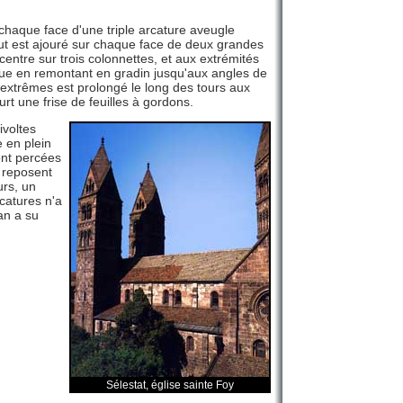
chaque face d'une triple arcature aveugle
aut est ajouré sur chaque face de deux grandes
ntre sur trois colonnettes, et aux extrémités
inue en remontant en gradin jusqu'aux angles de
x extrêmes est prolongé le long des tours aux
rt une frise de feuilles à gordons.
ivoltes
 en plein
ont percées
 reposent
urs, un
catures n'a
an a su
Sélestat, église sainte Foy