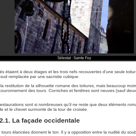
Sélestat : Sainte Foy
és étaient à deux étages et les trois nefs recouvertes d'une seule toitur
u sud remplacée par une sacristie cubique.
la restitution de la silhouette romane des toitures, mais beaucoup mo
 couronnement des tours. Corniches et fenêtres sont neuves (sauf deux, 
restaurations sont si nombreuses qu'il ne reste que deux éléments roma
e et le chevet surmonté de la tour de croisée.
2.1. La façade occidentale
tours élancées donnent le ton. Il y a opposition entre la nudité du sou