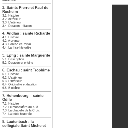
3. Saints Pierre et Paul de
Rosheim
3.1. Histoire
3.2. extérieur
3.3. L'intérieur
3.4. Datation - filiation
4. Andlau : sainte Richarde
4.1. Histoire
4.2. A crypte
4.3. Porche et Portail
4.4. La frise historiée
5. Epfig : sainte Marguerite
5.1. Description
5.2. Datation et origine
6. Eschau : saint Trophime
6.1. Histoire
6.2. L'extérieur
6.3. L'intérieur
6.4. Originalité et datation
6.5. E cloître
7. Hohenbourg – sainte
Odile
7.1. Histoire
7.2. Le monastère du XIIè
7.3. La chapelle de la Croix
7.4. La stèle historiée
8. Lautenbach : la
collégiale Saint Miche et