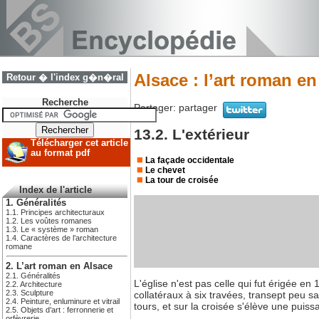
Alsace : l’art roman en
Retour � l'index g�n�ral
Recherche
Partager:
partager
13.2. L'extérieur
Télécharger cet article
au format pdf
La façade occidentale
Le chevet
La tour de croisée
Index de l'article
1. Généralités
1.1. Principes architecturaux
1.2. Les voûtes romanes
1.3. Le « système » roman
1.4. Caractères de l’architecture
romane
2. L’art roman en Alsace
2.1. Généralités
L'église n'est pas celle qui fut érigée en
2.2. Architecture
2.3. Sculpture
collatéraux à six travées, transept peu s
2.4. Peinture, enluminure et vitrail
tours, et sur la croisée s'élève une puiss
2.5. Objets d’art : ferronnerie et
orfèvrerie