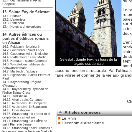
du p
12.4. Ottmarsheim et Aix la
Chapelle
Le be
13. Sainte Foy de Sélestat
reto
13.1. Histoire
baies
13.2. L'extérieur
13.3. L'intérieur
sur 
13.4. Notes archéologiques
la to
deux 
14. Autres édifices ou
parties d’édifices romans
L'en
en Alsace
ornée
14.1. Feldbach : le prieuré
14.2. Guebwiller : Saint Léger
cintr
14.3. Gueberschwihr : le clocher
de d
14.4. Pfaffenheim : saint Martin
Sélestat : Sainte Foy: les tours de la
sept
14.5. Hattstatt : sainte Colombe
façade occidentale
14.6. Wintzfelden : abbaye de
band
Schwartzenthann
aucune fonction structurale. Par l'utilisa
14.7. Marbach : l’abbaye
faire vibrer et donner de la vie aux gra
14.8. Sigolsheim : Saints Pierre et
Paul
14.9. Kaysersberg : l’église
d’Alspach.
14.10. Kaysersberg : tympan de
l’église Sainte Croix
14.11. Dorlisheim
14.12. Altorf : saint Cyriaque
Ch
14.13. Avolsheim : le Dompeter
14.14. Avolsheim : le Baptistère
14.15. Obersteigen
Articles connexes
14.16. Strasbourg : le chœur et le
crypte de la cathédrale
Le Rhin
14.17. Strasbourg : le cloître de
L’économie alsacienne
saint Pierre le Jeune
14.18. Strasbourg : saint Thomas :
le sarcophage de l’évêque Adeloch