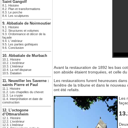
Saint Gangolf
8.1. Histoire
8.2. Plan et transformations
8.3. Le porche
8.4. Les sculptures
9. Abbatiale de Noirmoutier
9.1. Histoire
9.2. Structures et volumes
9.3. Ordonnance et décor de la
façade
9.4. L' intérieur
9.5. Les parties gothiques
9.6. Conclusion
10. Abbatiale de Murbach
10.1. Histoire
10.2. L'extérieur
10.3. L'intérieur
Avant la restauration de 1892 les bas cot
10.4. La nef disparue
son abside étaient tronquées, et celle d
10.5. Datation
Les restaurations furent heureuses dans 
11. Neuwiller les Saverne :
fenêtre de la tribune et dans le nouveau
saints Pierre et Paul
11.1. Histoire
ont été refaits.
11.2. Les chapelles du chevet
11.3. La crypte
Les 
11.4. Interprétation et date de
façad
construction
12. L’octogone
13.
d’Ottmarsheim
12.1. Histoire
12.2. L'extérieur
Deux 
12.3. L'intérieur