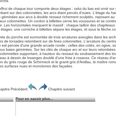
orche.
ffroi de chaque tour comporte deux étages : celui du bas est orné sur 
mbant sur des colonnettes, les arcs étant percés d'ouies. L'étage du h
 géminées aux arcs à double ressaut richement sculptés, reposant au ce
deux colonnettes. Un cordon à billettes cerne les voussures et se cont
ur. Les horizontales marquent le massif : chaque tailloir des chapiteau
étages, une corniche à billettes sépare les étages, et sous la flèche cou
trée du porche est surmontée de trois arcatures aveugles dans les arch
s de torsades retombent sur de fines colonnettes. L'arcature du centre
e est percée d'une grande arcade ronde ; celles des cotés, en ogive, s
eux baies géminées. Sur les clés de chaque arc et sur leurs retombées
 colonnettes supportant, à hauteur du ressaut du soubassement des to
eau à dessin de losanges doublé d'une frise à rosaces. Ce réseau d'ar
tion du grès rouge de Schirmeck et le granit gris d'Andlau, le maître rom
ndes surfaces nues et monotones des façades.
apitre Précédent
Chapitre suivant
Pour en savoir plus...