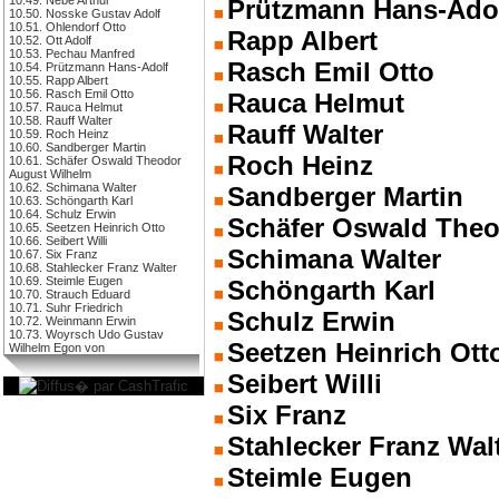
Prützmann Hans-Ado
10.50. Nosske Gustav Adolf
10.51. Ohlendorf Otto
Rapp Albert
10.52. Ott Adolf
10.53. Pechau Manfred
Rasch Emil Otto
10.54. Prützmann Hans-Adolf
10.55. Rapp Albert
10.56. Rasch Emil Otto
Rauca Helmut
10.57. Rauca Helmut
10.58. Rauff Walter
Rauff Walter
10.59. Roch Heinz
10.60. Sandberger Martin
Roch Heinz
10.61. Schäfer Oswald Theodor
August Wilhelm
10.62. Schimana Walter
Sandberger Martin
10.63. Schöngarth Karl
10.64. Schulz Erwin
Schäfer Oswald Theo
10.65. Seetzen Heinrich Otto
10.66. Seibert Willi
Schimana Walter
10.67. Six Franz
10.68. Stahlecker Franz Walter
10.69. Steimle Eugen
Schöngarth Karl
10.70. Strauch Eduard
10.71. Suhr Friedrich
Schulz Erwin
10.72. Weinmann Erwin
10.73. Woyrsch Udo Gustav
Seetzen Heinrich Ott
Wilhelm Egon von
Seibert Willi
Six Franz
Stahlecker Franz Wal
Steimle Eugen