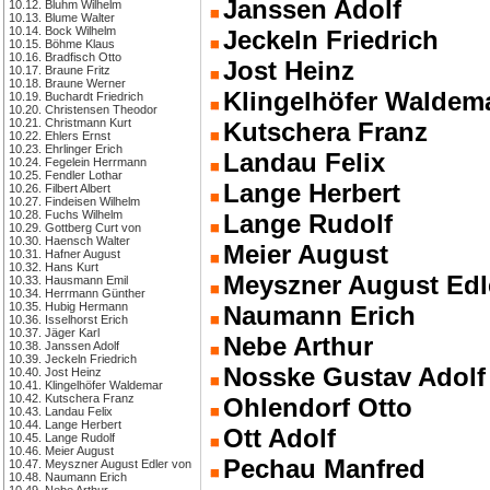
Janssen Adolf
10.12. Bluhm Wilhelm
10.13. Blume Walter
10.14. Bock Wilhelm
Jeckeln Friedrich
10.15. Böhme Klaus
10.16. Bradfisch Otto
Jost Heinz
10.17. Braune Fritz
10.18. Braune Werner
Klingelhöfer Waldem
10.19. Buchardt Friedrich
10.20. Christensen Theodor
10.21. Christmann Kurt
Kutschera Franz
10.22. Ehlers Ernst
10.23. Ehrlinger Erich
Landau Felix
10.24. Fegelein Herrmann
10.25. Fendler Lothar
Lange Herbert
10.26. Filbert Albert
10.27. Findeisen Wilhelm
10.28. Fuchs Wilhelm
Lange Rudolf
10.29. Gottberg Curt von
10.30. Haensch Walter
Meier August
10.31. Hafner August
10.32. Hans Kurt
Meyszner August Edl
10.33. Hausmann Emil
10.34. Herrmann Günther
10.35. Hubig Hermann
Naumann Erich
10.36. Isselhorst Erich
10.37. Jäger Karl
Nebe Arthur
10.38. Janssen Adolf
10.39. Jeckeln Friedrich
Nosske Gustav Adolf
10.40. Jost Heinz
10.41. Klingelhöfer Waldemar
10.42. Kutschera Franz
Ohlendorf Otto
10.43. Landau Felix
10.44. Lange Herbert
Ott Adolf
10.45. Lange Rudolf
10.46. Meier August
Pechau Manfred
10.47. Meyszner August Edler von
10.48. Naumann Erich
10.49. Nebe Arthur