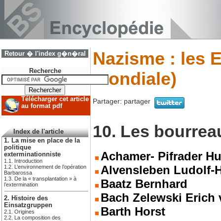
Nazisme : les 
Retour � l'index g�n�ral
Recherche
mondiale)
Télécharger cet article
Partager:
partager
au format pdf
10. Les bourrea
Index de l'article
1. La mise en place de la
politique
Achamer- Pifrader H
exterminationniste
1.1. Introduction
Alvensleben Ludolf
1.2. L’environnement de l’opération
Barbarossa
1.3. De la « transplantation » à
Baatz Bernhard
l’extermination
Bach Zelewski Erich
2. Histoire des
Einsatzgruppen
Barth Horst
2.1. Origines
2.2. La composition des