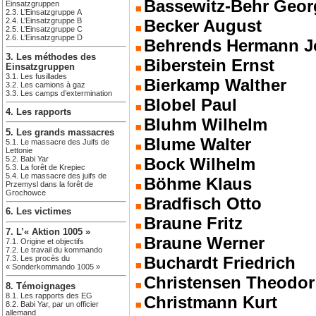
Bassewitz-Behr Geor
Einsatzgruppen
2.3. L’Einsatzgruppe A
2.4. L’Einsatzgruppe B
Becker August
2.5. L’Einsatzgruppe C
2.6. L’Einsatzgruppe D
Behrends Hermann J
3. Les méthodes des
Biberstein Ernst
Einsatzgruppen
3.1. Les fusillades
Bierkamp Walther
3.2. Les camions à gaz
3.3. Les camps d’extermination
Blobel Paul
4. Les rapports
Bluhm Wilhelm
5. Les grands massacres
Blume Walter
5.1. Le massacre des Juifs de
Lettonie
5.2. Babi Yar
Bock Wilhelm
5.3. La forêt de Krepiec
5.4. Le massacre des juifs de
Böhme Klaus
Przemysl dans la forêt de
Grochowce
Bradfisch Otto
6. Les victimes
Braune Fritz
7. L’« Aktion 1005 »
Braune Werner
7.1. Origine et objectifs
7.2. Le travail du kommando
Buchardt Friedrich
7.3. Les procès du
« Sonderkommando 1005 »
Christensen Theodor
8. Témoignages
8.1. Les rapports des EG
Christmann Kurt
8.2. Babi Yar, par un officier
allemand