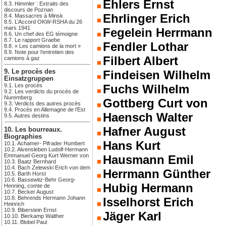
Ehlers Ernst
8.3. Himmler : Extraits des
discours de Poznan
Ehrlinger Erich
8.4. Massacres à Minsk
8.5. L’Accord OKW-RSHA du 26
mars 1941
Fegelein Herrmann
8.6. Un chef des EG témoigne
8.7. Le rapport Graebe
Fendler Lothar
8.8. « Les camions de la mort »
8.9. Note pour l’entretien des
Filbert Albert
camions à gaz
Findeisen Wilhelm
9. Le procès des
Einsatzgruppen
Fuchs Wilhelm
9.1. Les procès
9.2. Les verdicts du procès de
Nuremberg
Gottberg Curt von
9.3. Verdicts des autres procès
9.4. Procès en Allemagne de l’Est
Haensch Walter
9.5. Autres destins
Hafner August
10. Les bourreaux.
Biographies
Hans Kurt
10.1. Achamer- Pifrader Humbert
10.2. Alvensleben Ludolf-Hermann
Emmanuel Georg Kurt Werner von
Hausmann Emil
10.3. Baatz Bernhard
10.4. Bach Zelewski Erich von dem
Herrmann Günther
10.5. Barth Horst
10.6. Bassewitz-Behr Georg-
Hubig Hermann
Henning, comte de
10.7. Becker August
10.8. Behrends Hermann Johann
Isselhorst Erich
Heinrich
10.9. Biberstein Ernst
Jäger Karl
10.10. Bierkamp Walther
10.11. Blobel Paul