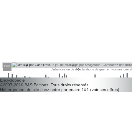
Le jeu de strat�gie par navigateur ! Combattez des millier
Pub
d'alliances ou de d�clarations de guerre ! Formez une 
d�couvrir leurs faiblesses !
Encyclopédie
©2007-2010
B&S Editions
. Tous droits réservés.
Hébergement du site chez notre partenaire
1&1
(
voir ses offres
)