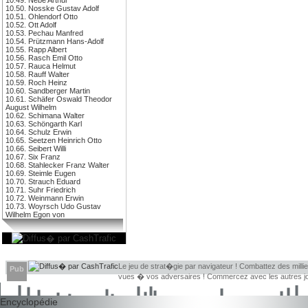
10.50. Nosske Gustav Adolf
10.51. Ohlendorf Otto
10.52. Ott Adolf
10.53. Pechau Manfred
10.54. Prützmann Hans-Adolf
10.55. Rapp Albert
10.56. Rasch Emil Otto
10.57. Rauca Helmut
10.58. Rauff Walter
10.59. Roch Heinz
10.60. Sandberger Martin
10.61. Schäfer Oswald Theodor
August Wilhelm
10.62. Schimana Walter
10.63. Schöngarth Karl
10.64. Schulz Erwin
10.65. Seetzen Heinrich Otto
10.66. Seibert Willi
10.67. Six Franz
10.68. Stahlecker Franz Walter
10.69. Steimle Eugen
10.70. Strauch Eduard
10.71. Suhr Friedrich
10.72. Weinmann Erwin
10.73. Woyrsch Udo Gustav
Wilhelm Egon von
Le jeu de strat�gie par navigateur ! Combattez des millie
Pub
vues � vos adversaires ! Commercez avec les autres jou
Encyclopédie