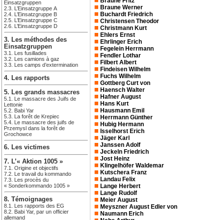
Braune Fritz
Einsatzgruppen
Braune Werner
2.3. L’Einsatzgruppe A
Buchardt Friedrich
2.4. L’Einsatzgruppe B
2.5. L’Einsatzgruppe C
Christensen Theodor
2.6. L’Einsatzgruppe D
Christmann Kurt
Ehlers Ernst
3. Les méthodes des
Ehrlinger Erich
Einsatzgruppen
Fegelein Herrmann
3.1. Les fusillades
Fendler Lothar
3.2. Les camions à gaz
Filbert Albert
3.3. Les camps d’extermination
Findeisen Wilhelm
Fuchs Wilhelm
4. Les rapports
Gottberg Curt von
Haensch Walter
5. Les grands massacres
Hafner August
5.1. Le massacre des Juifs de
Hans Kurt
Lettonie
Hausmann Emil
5.2. Babi Yar
5.3. La forêt de Krepiec
Herrmann Günther
5.4. Le massacre des juifs de
Hubig Hermann
Przemysl dans la forêt de
Isselhorst Erich
Grochowce
Jäger Karl
Janssen Adolf
6. Les victimes
Jeckeln Friedrich
Jost Heinz
7. L’« Aktion 1005 »
Klingelhöfer Waldemar
7.1. Origine et objectifs
Kutschera Franz
7.2. Le travail du kommando
Landau Felix
7.3. Les procès du
« Sonderkommando 1005 »
Lange Herbert
Lange Rudolf
8. Témoignages
Meier August
8.1. Les rapports des EG
Meyszner August Edler von
8.2. Babi Yar, par un officier
Naumann Erich
allemand