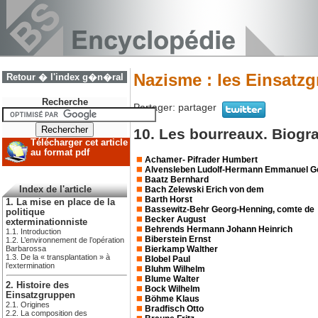
Nazisme : les Einsatz
Retour � l'index g�n�ral
Recherche
Partager:
partager
10. Les bourreaux. Biogr
Télécharger cet article
au format pdf
Achamer- Pifrader Humbert
Alvensleben Ludolf-Hermann Emmanuel Ge
Baatz Bernhard
Bach Zelewski Erich von dem
Index de l'article
Barth Horst
1. La mise en place de la
Bassewitz-Behr Georg-Henning, comte de
politique
Becker August
exterminationniste
Behrends Hermann Johann Heinrich
1.1. Introduction
Biberstein Ernst
1.2. L’environnement de l’opération
Bierkamp Walther
Barbarossa
1.3. De la « transplantation » à
Blobel Paul
l’extermination
Bluhm Wilhelm
Blume Walter
2. Histoire des
Bock Wilhelm
Einsatzgruppen
Böhme Klaus
2.1. Origines
Bradfisch Otto
2.2. La composition des