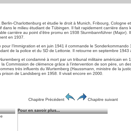
Berlin-Charlottenburg et étudie le droit à Munich, Fribourg, Cologne et 
if dans le milieu étudiant de Tübingen. Il fait rapidement carrière dans
able carrière au point d’être promu en 1938 Sturmbannführer (Major). 
ment en 1937.
ice pour l’Immigration et en juin 1941 il commande le Sonderkommando 1
ant de la police et du SD de Lettonie. Il retourne en septembre 1943 
l de Nuremberg et condamné à mort par un tribunal militaire américain e
 la Commission de clémence grâce à l’intervention de son père, un des
mmes très influents du Wurtemberg (Haussmann, ministre de la justic
la prison de Landsberg en 1958. Il vivait encore en 2000.
Chapitre Précédent
Chapitre suivant
Pour en savoir plus...
de