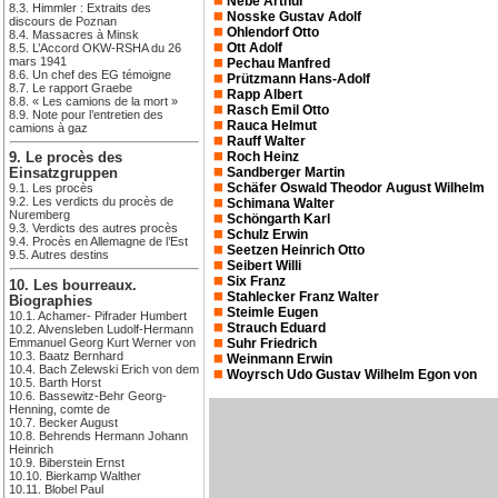
Nebe Arthur
8.3. Himmler : Extraits des
Nosske Gustav Adolf
discours de Poznan
Ohlendorf Otto
8.4. Massacres à Minsk
Ott Adolf
8.5. L’Accord OKW-RSHA du 26
mars 1941
Pechau Manfred
8.6. Un chef des EG témoigne
Prützmann Hans-Adolf
8.7. Le rapport Graebe
Rapp Albert
8.8. « Les camions de la mort »
Rasch Emil Otto
8.9. Note pour l’entretien des
Rauca Helmut
camions à gaz
Rauff Walter
Roch Heinz
9. Le procès des
Sandberger Martin
Einsatzgruppen
Schäfer Oswald Theodor August Wilhelm
9.1. Les procès
9.2. Les verdicts du procès de
Schimana Walter
Nuremberg
Schöngarth Karl
9.3. Verdicts des autres procès
Schulz Erwin
9.4. Procès en Allemagne de l’Est
Seetzen Heinrich Otto
9.5. Autres destins
Seibert Willi
Six Franz
10. Les bourreaux.
Stahlecker Franz Walter
Biographies
Steimle Eugen
10.1. Achamer- Pifrader Humbert
Strauch Eduard
10.2. Alvensleben Ludolf-Hermann
Emmanuel Georg Kurt Werner von
Suhr Friedrich
10.3. Baatz Bernhard
Weinmann Erwin
10.4. Bach Zelewski Erich von dem
Woyrsch Udo Gustav Wilhelm Egon von
10.5. Barth Horst
10.6. Bassewitz-Behr Georg-
Henning, comte de
10.7. Becker August
10.8. Behrends Hermann Johann
Heinrich
10.9. Biberstein Ernst
10.10. Bierkamp Walther
10.11. Blobel Paul