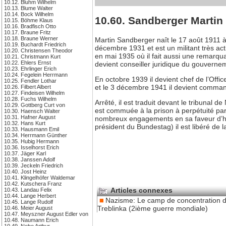
10.12. Bluhm Wilhelm
10.13. Blume Walter
10.14. Bock Wilhelm
10.60. Sandberger Martin
10.15. Böhme Klaus
10.16. Bradfisch Otto
10.17. Braune Fritz
10.18. Braune Werner
Martin Sandberger naît le 17 août 1911 à 
10.19. Buchardt Friedrich
décembre 1931 et est un militant très act
10.20. Christensen Theodor
en mai 1935 où il fait aussi une remarqu
10.21. Christmann Kurt
10.22. Ehlers Ernst
devient conseiller juridique du gouverne
10.23. Ehrlinger Erich
10.24. Fegelein Herrmann
En octobre 1939 il devient chef de l’Off
10.25. Fendler Lothar
et le 3 décembre 1941 il devient command
10.26. Filbert Albert
10.27. Findeisen Wilhelm
10.28. Fuchs Wilhelm
Arrêté, il est traduit devant le tribuna
10.29. Gottberg Curt von
est commuée à la prison à perpétuité par
10.30. Haensch Walter
10.31. Hafner August
nombreux engagements en sa faveur d’ho
10.32. Hans Kurt
président du Bundestag) il est libéré de 
10.33. Hausmann Emil
10.34. Herrmann Günther
10.35. Hubig Hermann
10.36. Isselhorst Erich
10.37. Jäger Karl
10.38. Janssen Adolf
10.39. Jeckeln Friedrich
10.40. Jost Heinz
10.41. Klingelhöfer Waldemar
10.42. Kutschera Franz
Articles connexes
10.43. Landau Felix
10.44. Lange Herbert
Nazisme: Le camp de concentration 
10.45. Lange Rudolf
Treblinka (2ième guerre mondiale)
10.46. Meier August
10.47. Meyszner August Edler von
10.48. Naumann Erich
10.49. Nebe Arthur