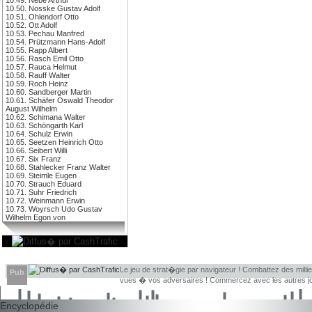
10.50. Nosske Gustav Adolf
10.51. Ohlendorf Otto
10.52. Ott Adolf
10.53. Pechau Manfred
10.54. Prützmann Hans-Adolf
10.55. Rapp Albert
10.56. Rasch Emil Otto
10.57. Rauca Helmut
10.58. Rauff Walter
10.59. Roch Heinz
10.60. Sandberger Martin
10.61. Schäfer Oswald Theodor
August Wilhelm
10.62. Schimana Walter
10.63. Schöngarth Karl
10.64. Schulz Erwin
10.65. Seetzen Heinrich Otto
10.66. Seibert Willi
10.67. Six Franz
10.68. Stahlecker Franz Walter
10.69. Steimle Eugen
10.70. Strauch Eduard
10.71. Suhr Friedrich
10.72. Weinmann Erwin
10.73. Woyrsch Udo Gustav
Wilhelm Egon von
Le jeu de strat�gie par navigateur ! Combattez des millie
Pub
vues � vos adversaires ! Commercez avec les autres jou
Encyclopédie