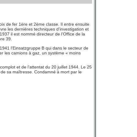
oix de fer 1ère et 2ème classe. Il entre ensuite
uvre les dernières techniques d’investigation et
1937 il est nommé directeur de l’Office de la
re 39.
1941 l'Einsatzgruppe B qui dans le secteur de
liser les camions à gaz, un système « moins
mplot et de l’attentat du 20 juillet 1944. Le 25
tion de sa maîtresse. Condamné à mort par le