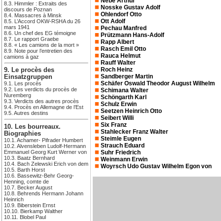
Nebe Arthur
8.3. Himmler : Extraits des
Nosske Gustav Adolf
discours de Poznan
Ohlendorf Otto
8.4. Massacres à Minsk
Ott Adolf
8.5. L’Accord OKW-RSHA du 26
mars 1941
Pechau Manfred
8.6. Un chef des EG témoigne
Prützmann Hans-Adolf
8.7. Le rapport Graebe
Rapp Albert
8.8. « Les camions de la mort »
Rasch Emil Otto
8.9. Note pour l’entretien des
Rauca Helmut
camions à gaz
Rauff Walter
Roch Heinz
9. Le procès des
Sandberger Martin
Einsatzgruppen
Schäfer Oswald Theodor August Wilhelm
9.1. Les procès
9.2. Les verdicts du procès de
Schimana Walter
Nuremberg
Schöngarth Karl
9.3. Verdicts des autres procès
Schulz Erwin
9.4. Procès en Allemagne de l’Est
Seetzen Heinrich Otto
9.5. Autres destins
Seibert Willi
Six Franz
10. Les bourreaux.
Stahlecker Franz Walter
Biographies
Steimle Eugen
10.1. Achamer- Pifrader Humbert
Strauch Eduard
10.2. Alvensleben Ludolf-Hermann
Emmanuel Georg Kurt Werner von
Suhr Friedrich
10.3. Baatz Bernhard
Weinmann Erwin
10.4. Bach Zelewski Erich von dem
Woyrsch Udo Gustav Wilhelm Egon von
10.5. Barth Horst
10.6. Bassewitz-Behr Georg-
Henning, comte de
10.7. Becker August
10.8. Behrends Hermann Johann
Heinrich
10.9. Biberstein Ernst
10.10. Bierkamp Walther
10.11. Blobel Paul