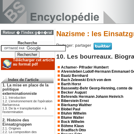
Nazisme : les Einsatz
Retour � l'index g�n�ral
Recherche
Partager:
partager
10. Les bourreaux. Biogr
Télécharger cet article
au format pdf
Achamer- Pifrader Humbert
Alvensleben Ludolf-Hermann Emmanuel Ge
Baatz Bernhard
Bach Zelewski Erich von dem
Index de l'article
Barth Horst
1. La mise en place de la
Bassewitz-Behr Georg-Henning, comte de
politique
Becker August
exterminationniste
Behrends Hermann Johann Heinrich
1.1. Introduction
Biberstein Ernst
1.2. L’environnement de l’opération
Bierkamp Walther
Barbarossa
1.3. De la « transplantation » à
Blobel Paul
l’extermination
Bluhm Wilhelm
Blume Walter
2. Histoire des
Bock Wilhelm
Einsatzgruppen
Böhme Klaus
2.1. Origines
Bradfisch Otto
2.2. La composition des