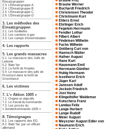
Braune Fritz
Einsatzgruppen
Braune Werner
2.3. L’Einsatzgruppe A
Buchardt Friedrich
2.4. L’Einsatzgruppe B
2.5. L’Einsatzgruppe C
Christensen Theodor
2.6. L’Einsatzgruppe D
Christmann Kurt
Ehlers Ernst
3. Les méthodes des
Ehrlinger Erich
Einsatzgruppen
Fegelein Herrmann
3.1. Les fusillades
Fendler Lothar
3.2. Les camions à gaz
Filbert Albert
3.3. Les camps d’extermination
Findeisen Wilhelm
Fuchs Wilhelm
4. Les rapports
Gottberg Curt von
Haensch Walter
5. Les grands massacres
Hafner August
5.1. Le massacre des Juifs de
Hans Kurt
Lettonie
Hausmann Emil
5.2. Babi Yar
5.3. La forêt de Krepiec
Herrmann Günther
5.4. Le massacre des juifs de
Hubig Hermann
Przemysl dans la forêt de
Isselhorst Erich
Grochowce
Jäger Karl
Janssen Adolf
6. Les victimes
Jeckeln Friedrich
Jost Heinz
7. L’« Aktion 1005 »
Klingelhöfer Waldemar
7.1. Origine et objectifs
Kutschera Franz
7.2. Le travail du kommando
Landau Felix
7.3. Les procès du
« Sonderkommando 1005 »
Lange Herbert
Lange Rudolf
8. Témoignages
Meier August
8.1. Les rapports des EG
Meyszner August Edler von
8.2. Babi Yar, par un officier
Naumann Erich
allemand