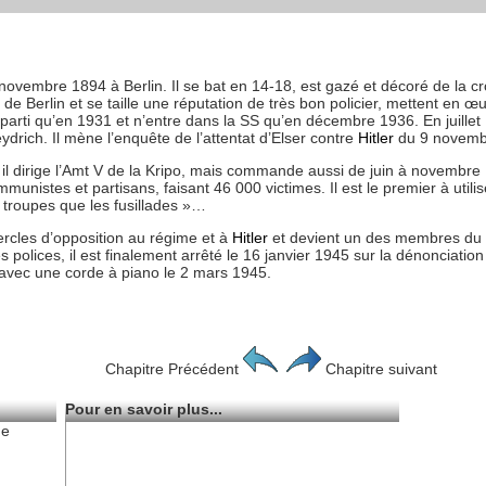
 novembre 1894 à Berlin. Il se bat en 14-18, est gazé et décoré de la cr
e de Berlin et se taille une réputation de très bon policier, mettent en œ
parti qu’en 1931 et n’entre dans la SS qu’en décembre 1936. En juillet 
drich. Il mène l’enquête de l’attentat d’Elser contre
Hitler
du 9 novemb
il dirige l’Amt V de la Kripo, mais commande aussi de juin à novembre 
mmunistes et partisans, faisant 46 000 victimes. Il est le premier à uti
 troupes que les fusillades »…
cercles d’opposition au régime et à
Hitler
et devient un des membres du co
 les polices, il est finalement arrêté le 16 janvier 1945 sur la dénoncia
u avec une corde à piano le 2 mars 1945.
Chapitre Précédent
Chapitre suivant
Pour en savoir plus...
de