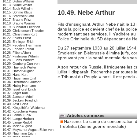
10.12. Bluhm Wilhelm
10.13. Blume Walter
10.14. Bock Wilhelm
10.49. Nebe Arthur
10.15. Böhme Klaus
10.16. Bradfisch Otto
10.17. Braune Fritz
10.18. Braune Werner
Fils d’enseignant, Arthur Nebe naît le 13
10.19. Buchardt Friedrich
dans la police et devient chef de la polic
10.20. Christensen Theodor
modernisant ses services. Il n’adhère au 
10.21. Christmann Kurt
10.22. Ehlers Ernst
Police Criminelle du SD dépendant de Hey
10.23. Ehrlinger Erich
10.24. Fegelein Herrmann
Du 27 septembre 1939 au 20 juillet 1944 
10.25. Fendler Lothar
Smolensk en Biélorussie élimine juifs, co
10.26. Filbert Albert
10.27. Findeisen Wilhelm
éprouvant pour la santé mentale des ses
10.28. Fuchs Wilhelm
10.29. Gottberg Curt von
A son retour de Russie, il fréquente les 
10.30. Haensch Walter
10.31. Hafner August
juillet il disparaît. Recherché par toutes
10.32. Hans Kurt
« Tribunal du Peuple » nazi, il est pend
10.33. Hausmann Emil
10.34. Herrmann Günther
10.35. Hubig Hermann
10.36. Isselhorst Erich
10.37. Jäger Karl
10.38. Janssen Adolf
10.39. Jeckeln Friedrich
10.40. Jost Heinz
10.41. Klingelhöfer Waldemar
10.42. Kutschera Franz
Articles connexes
10.43. Landau Felix
10.44. Lange Herbert
Nazisme: Le camp de concentration 
10.45. Lange Rudolf
Treblinka (2ième guerre mondiale)
10.46. Meier August
10.47. Meyszner August Edler von
10.48. Naumann Erich
10.49. Nebe Arthur