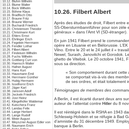
10.12. Bluhm Wilhelm
10.13. Blume Walter
10.14. Bock Wilhelm
10.26. Filbert Albert
10.15. Böhme Klaus
10.16. Bradfisch Otto
10.17. Braune Fritz
10.18. Braune Werner
Après des études de droit, Filbert entre 
10.19. Buchardt Friedrich
SS-Obersturmbannführer pour son zèle et 
10.20. Christensen Theodor
généraux » dans l’Amt VI (SD-étranger).
10.21. Christmann Kurt
10.22. Ehlers Ernst
10.23. Ehrlinger Erich
En juin 1941 Filbert prend le commandem
10.24. Fegelein Herrmann
opère en Lituanie et en Biélorussie. L’EK
10.25. Fendler Lothar
Vilno. Entre le 20 et le 24 juillet il « tra
10.26. Filbert Albert
10.27. Findeisen Wilhelm
Newel, Surash, Janovitchi et Gorodok. Le
10.28. Fuchs Wilhelm
ghetto de Vitebsk. Le 20 octobre 1941, F
10.29. Gottberg Curt von
sous sa direction.
10.30. Haensch Walter
10.31. Hafner August
10.32. Hans Kurt
« Son comportement durant cette ac
10.33. Hausmann Emil
se comportait vis-à-vis des membre
10.34. Herrmann Günther
10.35. Hubig Hermann
de ses ordres, et était totalement i
10.36. Isselhorst Erich
10.37. Jäger Karl
Témoignages de membres des comman
10.38. Janssen Adolf
10.39. Jeckeln Friedrich
10.40. Jost Heinz
A Berlin, il est écarté durant deux ans 
10.41. Klingelhöfer Waldemar
auteur de l’attentat contre
Hitler
du 8 nove
10.42. Kutschera Franz
10.43. Landau Felix
Il est réintégré dans le RSHA en 1943 dan
10.44. Lange Herbert
10.45. Lange Rudolf
Schleswig-Holstein et se réfugie à Bad G
10.46. Meier August
d’amnistie du 31 décembre 1949. Employé
10.47. Meyszner August Edler von
banque à Berlin.
10.48. Naumann Erich
10.49. Nebe Arthur