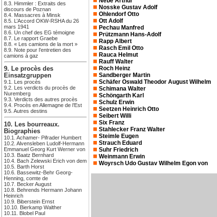
Nebe Arthur
8.3. Himmler : Extraits des
Nosske Gustav Adolf
discours de Poznan
Ohlendorf Otto
8.4. Massacres à Minsk
Ott Adolf
8.5. L’Accord OKW-RSHA du 26
mars 1941
Pechau Manfred
8.6. Un chef des EG témoigne
Prützmann Hans-Adolf
8.7. Le rapport Graebe
Rapp Albert
8.8. « Les camions de la mort »
Rasch Emil Otto
8.9. Note pour l’entretien des
Rauca Helmut
camions à gaz
Rauff Walter
Roch Heinz
9. Le procès des
Sandberger Martin
Einsatzgruppen
Schäfer Oswald Theodor August Wilhelm
9.1. Les procès
9.2. Les verdicts du procès de
Schimana Walter
Nuremberg
Schöngarth Karl
9.3. Verdicts des autres procès
Schulz Erwin
9.4. Procès en Allemagne de l’Est
Seetzen Heinrich Otto
9.5. Autres destins
Seibert Willi
Six Franz
10. Les bourreaux.
Stahlecker Franz Walter
Biographies
Steimle Eugen
10.1. Achamer- Pifrader Humbert
Strauch Eduard
10.2. Alvensleben Ludolf-Hermann
Emmanuel Georg Kurt Werner von
Suhr Friedrich
10.3. Baatz Bernhard
Weinmann Erwin
10.4. Bach Zelewski Erich von dem
Woyrsch Udo Gustav Wilhelm Egon von
10.5. Barth Horst
10.6. Bassewitz-Behr Georg-
Henning, comte de
10.7. Becker August
10.8. Behrends Hermann Johann
Heinrich
10.9. Biberstein Ernst
10.10. Bierkamp Walther
10.11. Blobel Paul