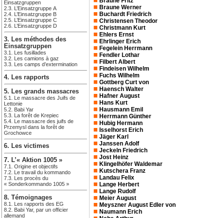
Braune Fritz
Einsatzgruppen
Braune Werner
2.3. L’Einsatzgruppe A
Buchardt Friedrich
2.4. L’Einsatzgruppe B
2.5. L’Einsatzgruppe C
Christensen Theodor
2.6. L’Einsatzgruppe D
Christmann Kurt
Ehlers Ernst
3. Les méthodes des
Ehrlinger Erich
Einsatzgruppen
Fegelein Herrmann
3.1. Les fusillades
Fendler Lothar
3.2. Les camions à gaz
Filbert Albert
3.3. Les camps d’extermination
Findeisen Wilhelm
Fuchs Wilhelm
4. Les rapports
Gottberg Curt von
Haensch Walter
5. Les grands massacres
Hafner August
5.1. Le massacre des Juifs de
Hans Kurt
Lettonie
Hausmann Emil
5.2. Babi Yar
5.3. La forêt de Krepiec
Herrmann Günther
5.4. Le massacre des juifs de
Hubig Hermann
Przemysl dans la forêt de
Isselhorst Erich
Grochowce
Jäger Karl
Janssen Adolf
6. Les victimes
Jeckeln Friedrich
Jost Heinz
7. L’« Aktion 1005 »
Klingelhöfer Waldemar
7.1. Origine et objectifs
Kutschera Franz
7.2. Le travail du kommando
Landau Felix
7.3. Les procès du
« Sonderkommando 1005 »
Lange Herbert
Lange Rudolf
8. Témoignages
Meier August
8.1. Les rapports des EG
Meyszner August Edler von
8.2. Babi Yar, par un officier
Naumann Erich
allemand