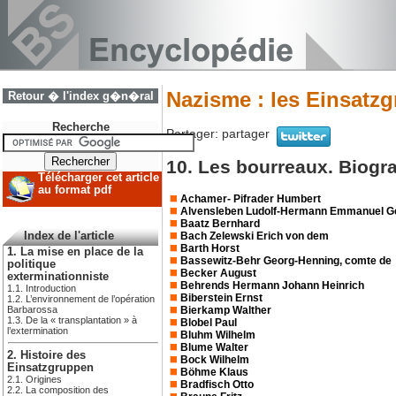
Nazisme : les Einsatz
Retour � l'index g�n�ral
Recherche
Partager:
partager
10. Les bourreaux. Biogr
Télécharger cet article
au format pdf
Achamer- Pifrader Humbert
Alvensleben Ludolf-Hermann Emmanuel Ge
Baatz Bernhard
Bach Zelewski Erich von dem
Index de l'article
Barth Horst
1. La mise en place de la
Bassewitz-Behr Georg-Henning, comte de
politique
Becker August
exterminationniste
Behrends Hermann Johann Heinrich
1.1. Introduction
Biberstein Ernst
1.2. L’environnement de l’opération
Bierkamp Walther
Barbarossa
1.3. De la « transplantation » à
Blobel Paul
l’extermination
Bluhm Wilhelm
Blume Walter
2. Histoire des
Bock Wilhelm
Einsatzgruppen
Böhme Klaus
2.1. Origines
Bradfisch Otto
2.2. La composition des