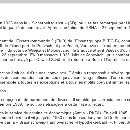
en 1935 dans le « Sicherheitsdienst » (SD), où il se fait remarque par He
la qualité de son travail. Après la création du RSHA le 27 septembre 19
ent de l’Einsatzkommando 9 (EK 9) de l’Einsatzgruppe B (EG B), comm
 9 de Filbert part de Pretzsch, et par Posen, Varsovie et Treuberg se re
vaille » du côté de Wilejka et Molodeczno ; le 2 août il atteint Vitebsk d’o
 23 septembre l’EK 9 massacre 1 025 Juifs de Janovitchi, puis combat le
ilbert est relayé par Oswald Schäfer et retourne à Berlin. D’après les 
tion était celui d’un nazi convaincu. C’était un responsable sévère, 
s des commandos, surtout ceux qui avaient rang d’officier, d’une manièr
nsensible à toutes les exceptions et à tous les motifs pouvant limiter les
dos.
sur soupçon de détournement de devises. Il semble que l’arrestation de 
mbre 1939, ne soit pas étrangère à cette mise à l’écart.
s le service de criminalité économique (Amt V - RKPA). En avril 1945 i
andersheim où il vit jusqu’en 1950 sous le pseudonyme de Dr. Selbert a
 par la « Braunschweig-Hannoverschen-Hypothekenbank », Filbert devie