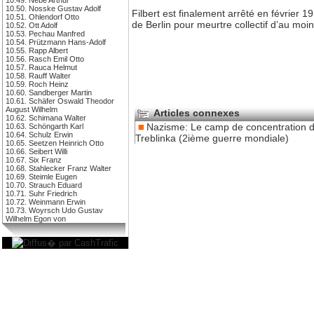
10.50. Nosske Gustav Adolf
Filbert est finalement arrêté en février
10.51. Ohlendorf Otto
de Berlin pour meurtre collectif d’au moins
10.52. Ott Adolf
10.53. Pechau Manfred
10.54. Prützmann Hans-Adolf
10.55. Rapp Albert
10.56. Rasch Emil Otto
10.57. Rauca Helmut
10.58. Rauff Walter
10.59. Roch Heinz
10.60. Sandberger Martin
10.61. Schäfer Oswald Theodor
August Wilhelm
Articles connexes
10.62. Schimana Walter
Nazisme: Le camp de concentration 
10.63. Schöngarth Karl
10.64. Schulz Erwin
Treblinka (2ième guerre mondiale)
10.65. Seetzen Heinrich Otto
10.66. Seibert Willi
10.67. Six Franz
10.68. Stahlecker Franz Walter
10.69. Steimle Eugen
10.70. Strauch Eduard
10.71. Suhr Friedrich
10.72. Weinmann Erwin
10.73. Woyrsch Udo Gustav
Wilhelm Egon von