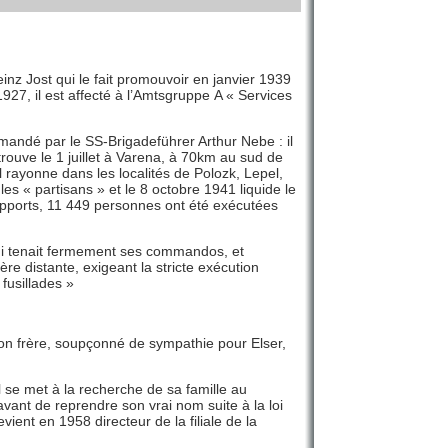
inz Jost qui le fait promouvoir en janvier 1939
27, il est affecté à l’Amtsgruppe A « Services
andé par le SS-Brigadeführer Arthur Nebe : il
trouve le 1 juillet à Varena, à 70km au sud de
ù il rayonne dans les localités de Polozk, Lepel,
s « partisans » et le 8 octobre 1941 liquide le
rapports, 11 449 personnes ont été exécutées
qui tenait fermement ses commandos, et
e distante, exigeant la stricte exécution
 fusillades »
son frère, soupçonné de sympathie pour Elser,
l se met à la recherche de sa famille au
vant de reprendre son vrai nom suite à la loi
nt en 1958 directeur de la filiale de la