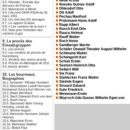
Nebe Arthur
8.3. Himmler : Extraits des
Nosske Gustav Adolf
discours de Poznan
Ohlendorf Otto
8.4. Massacres à Minsk
Ott Adolf
8.5. L’Accord OKW-RSHA du 26
mars 1941
Pechau Manfred
8.6. Un chef des EG témoigne
Prützmann Hans-Adolf
8.7. Le rapport Graebe
Rapp Albert
8.8. « Les camions de la mort »
Rasch Emil Otto
8.9. Note pour l’entretien des
Rauca Helmut
camions à gaz
Rauff Walter
Roch Heinz
9. Le procès des
Sandberger Martin
Einsatzgruppen
Schäfer Oswald Theodor August Wilhelm
9.1. Les procès
9.2. Les verdicts du procès de
Schimana Walter
Nuremberg
Schöngarth Karl
9.3. Verdicts des autres procès
Schulz Erwin
9.4. Procès en Allemagne de l’Est
Seetzen Heinrich Otto
9.5. Autres destins
Seibert Willi
Six Franz
10. Les bourreaux.
Stahlecker Franz Walter
Biographies
Steimle Eugen
10.1. Achamer- Pifrader Humbert
Strauch Eduard
10.2. Alvensleben Ludolf-Hermann
Emmanuel Georg Kurt Werner von
Suhr Friedrich
10.3. Baatz Bernhard
Weinmann Erwin
10.4. Bach Zelewski Erich von dem
Woyrsch Udo Gustav Wilhelm Egon von
10.5. Barth Horst
10.6. Bassewitz-Behr Georg-
Henning, comte de
10.7. Becker August
10.8. Behrends Hermann Johann
Heinrich
10.9. Biberstein Ernst
10.10. Bierkamp Walther
10.11. Blobel Paul