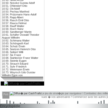
10.50. Nosske Gustav Adolf
10.51. Ohlendorf Otto
10.52. Ott Adolf
10.53. Pechau Manfred
10.54. Prützmann Hans-Adolf
10.55. Rapp Albert
10.56. Rasch Emil Otto
10.57. Rauca Helmut
10.58. Rauff Walter
10.59. Roch Heinz
10.60. Sandberger Martin
10.61. Schäfer Oswald Theodor
August Wilhelm
10.62. Schimana Walter
10.63. Schöngarth Karl
10.64. Schulz Erwin
10.65. Seetzen Heinrich Otto
10.66. Seibert Willi
10.67. Six Franz
10.68. Stahlecker Franz Walter
10.69. Steimle Eugen
10.70. Strauch Eduard
10.71. Suhr Friedrich
10.72. Weinmann Erwin
10.73. Woyrsch Udo Gustav
Wilhelm Egon von
Le jeu de strat�gie par navigateur ! Combattez des millie
Pub
vues � vos adversaires ! Commercez avec les autres jou
Encyclopédie