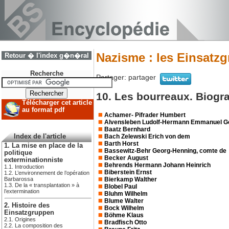
Nazisme : les Einsatz
Retour � l'index g�n�ral
Recherche
Partager:
partager
10. Les bourreaux. Biogr
Télécharger cet article
au format pdf
Achamer- Pifrader Humbert
Alvensleben Ludolf-Hermann Emmanuel Ge
Baatz Bernhard
Bach Zelewski Erich von dem
Index de l'article
Barth Horst
1. La mise en place de la
Bassewitz-Behr Georg-Henning, comte de
politique
Becker August
exterminationniste
Behrends Hermann Johann Heinrich
1.1. Introduction
Biberstein Ernst
1.2. L’environnement de l’opération
Bierkamp Walther
Barbarossa
1.3. De la « transplantation » à
Blobel Paul
l’extermination
Bluhm Wilhelm
Blume Walter
2. Histoire des
Bock Wilhelm
Einsatzgruppen
Böhme Klaus
2.1. Origines
Bradfisch Otto
2.2. La composition des