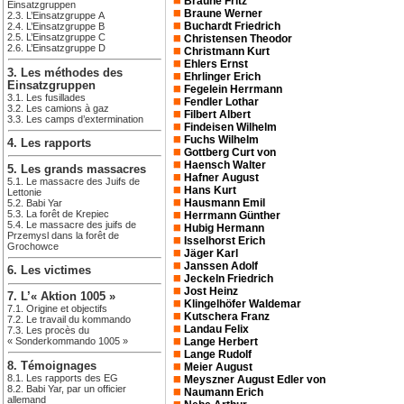
Braune Fritz
Einsatzgruppen
Braune Werner
2.3. L’Einsatzgruppe A
Buchardt Friedrich
2.4. L’Einsatzgruppe B
2.5. L’Einsatzgruppe C
Christensen Theodor
2.6. L’Einsatzgruppe D
Christmann Kurt
Ehlers Ernst
3. Les méthodes des
Ehrlinger Erich
Einsatzgruppen
Fegelein Herrmann
3.1. Les fusillades
Fendler Lothar
3.2. Les camions à gaz
Filbert Albert
3.3. Les camps d’extermination
Findeisen Wilhelm
Fuchs Wilhelm
4. Les rapports
Gottberg Curt von
Haensch Walter
5. Les grands massacres
Hafner August
5.1. Le massacre des Juifs de
Hans Kurt
Lettonie
Hausmann Emil
5.2. Babi Yar
5.3. La forêt de Krepiec
Herrmann Günther
5.4. Le massacre des juifs de
Hubig Hermann
Przemysl dans la forêt de
Isselhorst Erich
Grochowce
Jäger Karl
Janssen Adolf
6. Les victimes
Jeckeln Friedrich
Jost Heinz
7. L’« Aktion 1005 »
Klingelhöfer Waldemar
7.1. Origine et objectifs
Kutschera Franz
7.2. Le travail du kommando
Landau Felix
7.3. Les procès du
« Sonderkommando 1005 »
Lange Herbert
Lange Rudolf
8. Témoignages
Meier August
8.1. Les rapports des EG
Meyszner August Edler von
8.2. Babi Yar, par un officier
Naumann Erich
allemand