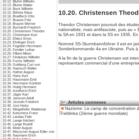
10.12. Bluhm Wilhelm
10.13. Blume Walter
10.14. Bock Wilhelm
10.20. Christensen Theod
10.15. Böhme Klaus
10.16. Bradfisch Otto
10.17. Braune Fritz
10.18. Braune Werner
Theodor Christensen poursuit des études
10.19. Buchardt Friedrich
nationaliste, mais antifasciste, puis au 
10.20. Christensen Theodor
la SA en 1931 et dans la SS en 1935. En 
10.21. Christmann Kurt
10.22. Ehlers Ernst
10.23. Ehrlinger Erich
Nommé SS-Sturmbannführer il est en janvi
10.24. Fegelein Herrmann
Sonderkommando 4a en Ukraine. Puis à p
10.25. Fendler Lothar
10.26. Filbert Albert
10.27. Findeisen Wilhelm
A la fin de la guerre Christensen est in
10.28. Fuchs Wilhelm
représentant commercial d’une entrepris
10.29. Gottberg Curt von
10.30. Haensch Walter
10.31. Hafner August
10.32. Hans Kurt
10.33. Hausmann Emil
10.34. Herrmann Günther
10.35. Hubig Hermann
10.36. Isselhorst Erich
10.37. Jäger Karl
10.38. Janssen Adolf
Articles connexes
10.39. Jeckeln Friedrich
10.40. Jost Heinz
Nazisme: Le camp de concentration 
10.41. Klingelhöfer Waldemar
Treblinka (2ième guerre mondiale)
10.42. Kutschera Franz
10.43. Landau Felix
10.44. Lange Herbert
10.45. Lange Rudolf
10.46. Meier August
10.47. Meyszner August Edler von
10.48. Naumann Erich
10.49. Nebe Arthur