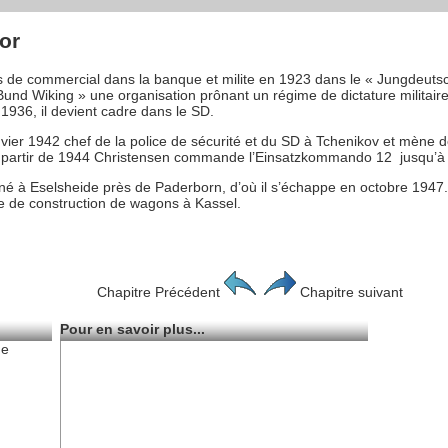
or
 de commercial dans la banque et milite en 1923 dans le « Jungdeutsc
« Bund Wiking » une organisation prônant un régime de dictature militai
1936, il devient cadre dans le SD.
er 1942 chef de la police de sécurité et du SD à Tchenikov et mène de
artir de 1944 Christensen commande l’Einsatzkommando 12 jusqu’à la
terné à Eselsheide près de Paderborn, d’où il s’échappe en octobre 194
e de construction de wagons à Kassel.
Chapitre Précédent
Chapitre suivant
Pour en savoir plus...
de