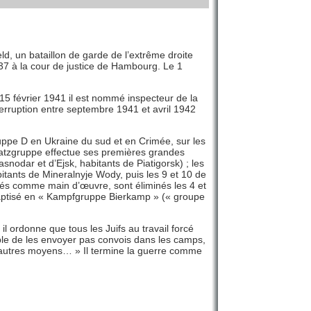
d, un bataillon de garde de l’extrême droite
937 à la cour de justice de Hambourg. Le 1
e 15 février 1941 il est nommé inspecteur de la
nterruption entre septembre 1941 et avril 1942
ppe D en Ukraine du sud et en Crimée, sur les
nsatzgruppe effectue ses premières grandes
snodar et d’Ejsk, habitants de Piatigorsk) ; les
itants de Mineralnyje Wody, puis les 9 et 10 de
sés comme main d’œuvre, sont éliminés les 4 et
baptisé en « Kampfgruppe Bierkamp » (« groupe
 ordonne que tous les Juifs au travail forcé
ble de les envoyer pas convois dans les camps,
r d’autres moyens… » Il termine la guerre comme