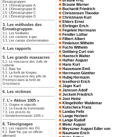
Braune Fritz
Einsatzgruppen
Braune Werner
2.3. L’Einsatzgruppe A
Buchardt Friedrich
2.4. L’Einsatzgruppe B
2.5. L’Einsatzgruppe C
Christensen Theodor
2.6. L’Einsatzgruppe D
Christmann Kurt
Ehlers Ernst
3. Les méthodes des
Ehrlinger Erich
Einsatzgruppen
Fegelein Herrmann
3.1. Les fusillades
Fendler Lothar
3.2. Les camions à gaz
Filbert Albert
3.3. Les camps d’extermination
Findeisen Wilhelm
Fuchs Wilhelm
4. Les rapports
Gottberg Curt von
Haensch Walter
5. Les grands massacres
Hafner August
5.1. Le massacre des Juifs de
Hans Kurt
Lettonie
Hausmann Emil
5.2. Babi Yar
5.3. La forêt de Krepiec
Herrmann Günther
5.4. Le massacre des juifs de
Hubig Hermann
Przemysl dans la forêt de
Isselhorst Erich
Grochowce
Jäger Karl
Janssen Adolf
6. Les victimes
Jeckeln Friedrich
Jost Heinz
7. L’« Aktion 1005 »
Klingelhöfer Waldemar
7.1. Origine et objectifs
Kutschera Franz
7.2. Le travail du kommando
Landau Felix
7.3. Les procès du
« Sonderkommando 1005 »
Lange Herbert
Lange Rudolf
8. Témoignages
Meier August
8.1. Les rapports des EG
Meyszner August Edler von
8.2. Babi Yar, par un officier
Naumann Erich
allemand