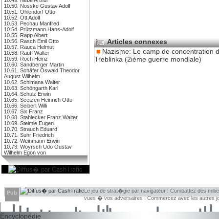
10.50. Nosske Gustav Adolf
10.51. Ohlendorf Otto
10.52. Ott Adolf
10.53. Pechau Manfred
10.54. Prützmann Hans-Adolf
10.55. Rapp Albert
Articles connexes
10.56. Rasch Emil Otto
10.57. Rauca Helmut
Nazisme: Le camp de concentration 
10.58. Rauff Walter
Treblinka (2ième guerre mondiale)
10.59. Roch Heinz
10.60. Sandberger Martin
10.61. Schäfer Oswald Theodor
August Wilhelm
10.62. Schimana Walter
10.63. Schöngarth Karl
10.64. Schulz Erwin
10.65. Seetzen Heinrich Otto
10.66. Seibert Willi
10.67. Six Franz
10.68. Stahlecker Franz Walter
10.69. Steimle Eugen
10.70. Strauch Eduard
10.71. Suhr Friedrich
10.72. Weinmann Erwin
10.73. Woyrsch Udo Gustav
Wilhelm Egon von
Le jeu de strat�gie par navigateur ! Combattez des millie
Pub
vues � vos adversaires ! Commercez avec les autres jou
Encyclopédie