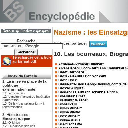
Nazisme : les Einsatz
Retour � l'index g�n�ral
Recherche
Partager:
partager
10. Les bourreaux. Biogr
Télécharger cet article
au format pdf
Achamer- Pifrader Humbert
Alvensleben Ludolf-Hermann Emmanuel Ge
Baatz Bernhard
Bach Zelewski Erich von dem
Index de l'article
Barth Horst
1. La mise en place de la
Bassewitz-Behr Georg-Henning, comte de
politique
Becker August
exterminationniste
Behrends Hermann Johann Heinrich
1.1. Introduction
Biberstein Ernst
1.2. L’environnement de l’opération
Bierkamp Walther
Barbarossa
1.3. De la « transplantation » à
Blobel Paul
l’extermination
Bluhm Wilhelm
Blume Walter
2. Histoire des
Bock Wilhelm
Einsatzgruppen
Böhme Klaus
2.1. Origines
Bradfisch Otto
2.2. La composition des