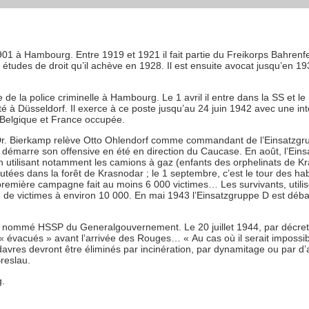
1 à Hambourg. Entre 1919 et 1921 il fait partie du Freikorps Bahrenfel
 études de droit qu’il achève en 1928. Il est ensuite avocat jusqu’en 1
ce de la police criminelle à Hambourg. Le 1 avril il entre dans la SS et l
ité à Düsseldorf. Il exerce à ce poste jusqu’au 24 juin 1942 avec une i
 Belgique et France occupée.
Dr. Bierkamp relève Otto Ohlendorf comme commandant de l’Einsatzgru
qui démarre son offensive en été en direction du Caucase. En août, l’Ei
en utilisant notamment les camions à gaz (enfants des orphelinats de Kra
tées dans la forêt de Krasnodar ; le 1 septembre, c’est le tour des hab
première campagne fait au moins 6 000 victimes… Les survivants, utili
re de victimes à environ 10 000. En mai 1943 l’Einsatzgruppe D est dé
 nommé HSSP du Generalgouvernement. Le 20 juillet 1944, par décret il
 « évacués » avant l’arrivée des Rouges… « Au cas où il serait impossi
 cadavres devront être éliminés par incinération, par dynamitage ou pa
reslau.
g.