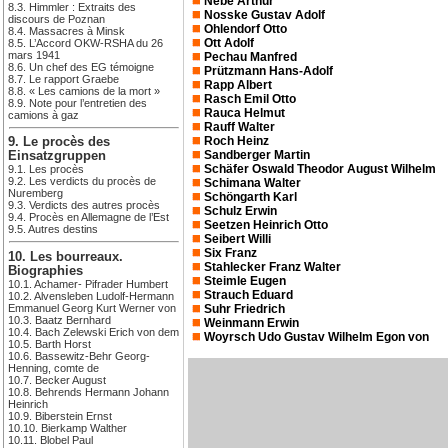
Nebe Arthur
8.3. Himmler : Extraits des
Nosske Gustav Adolf
discours de Poznan
Ohlendorf Otto
8.4. Massacres à Minsk
Ott Adolf
8.5. L’Accord OKW-RSHA du 26
mars 1941
Pechau Manfred
8.6. Un chef des EG témoigne
Prützmann Hans-Adolf
8.7. Le rapport Graebe
Rapp Albert
8.8. « Les camions de la mort »
Rasch Emil Otto
8.9. Note pour l’entretien des
Rauca Helmut
camions à gaz
Rauff Walter
Roch Heinz
9. Le procès des
Sandberger Martin
Einsatzgruppen
Schäfer Oswald Theodor August Wilhelm
9.1. Les procès
9.2. Les verdicts du procès de
Schimana Walter
Nuremberg
Schöngarth Karl
9.3. Verdicts des autres procès
Schulz Erwin
9.4. Procès en Allemagne de l’Est
Seetzen Heinrich Otto
9.5. Autres destins
Seibert Willi
Six Franz
10. Les bourreaux.
Stahlecker Franz Walter
Biographies
Steimle Eugen
10.1. Achamer- Pifrader Humbert
Strauch Eduard
10.2. Alvensleben Ludolf-Hermann
Emmanuel Georg Kurt Werner von
Suhr Friedrich
10.3. Baatz Bernhard
Weinmann Erwin
10.4. Bach Zelewski Erich von dem
Woyrsch Udo Gustav Wilhelm Egon von
10.5. Barth Horst
10.6. Bassewitz-Behr Georg-
Henning, comte de
10.7. Becker August
10.8. Behrends Hermann Johann
Heinrich
10.9. Biberstein Ernst
10.10. Bierkamp Walther
10.11. Blobel Paul