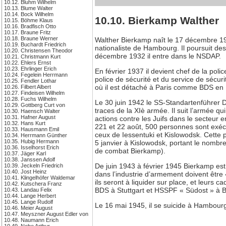
10.12. Bluhm Wilhelm
10.13. Blume Walter
10.14. Bock Wilhelm
10.10. Bierkamp Walther
10.15. Böhme Klaus
10.16. Bradfisch Otto
10.17. Braune Fritz
10.18. Braune Werner
Walther Bierkamp naît le 17 décembre 190
10.19. Buchardt Friedrich
nationaliste de Hambourg. Il poursuit des
10.20. Christensen Theodor
décembre 1932 il entre dans le NSDAP.
10.21. Christmann Kurt
10.22. Ehlers Ernst
10.23. Ehrlinger Erich
En février 1937 il devient chef de la poli
10.24. Fegelein Herrmann
police de sécurité et du service de sécur
10.25. Fendler Lothar
où il est détaché à Paris comme BDS en
10.26. Filbert Albert
10.27. Findeisen Wilhelm
10.28. Fuchs Wilhelm
Le 30 juin 1942 le SS-Standartenführer 
10.29. Gottberg Curt von
traces de la XIè armée. Il suit l’armée 
10.30. Haensch Walter
10.31. Hafner August
actions contre les Juifs dans le secteur 
10.32. Hans Kurt
221 et 22 août, 500 personnes sont exécu
10.33. Hausmann Emil
ceux de Iessentuki et Kislowodsk. Cette 
10.34. Herrmann Günther
10.35. Hubig Hermann
5 janvier à Kislowodsk, portant le nomb
10.36. Isselhorst Erich
de combat Bierkamp).
10.37. Jäger Karl
10.38. Janssen Adolf
De juin 1943 à février 1945 Bierkamp est
10.39. Jeckeln Friedrich
10.40. Jost Heinz
dans l’industrie d’armement doivent être
10.41. Klingelhöfer Waldemar
ils seront à liquider sur place, et leurs
10.42. Kutschera Franz
BDS à Stuttgart et HSSPF « Südost » à B
10.43. Landau Felix
10.44. Lange Herbert
10.45. Lange Rudolf
Le 16 mai 1945, il se suicide à Hambour
10.46. Meier August
10.47. Meyszner August Edler von
10.48. Naumann Erich
10.49. Nebe Arthur