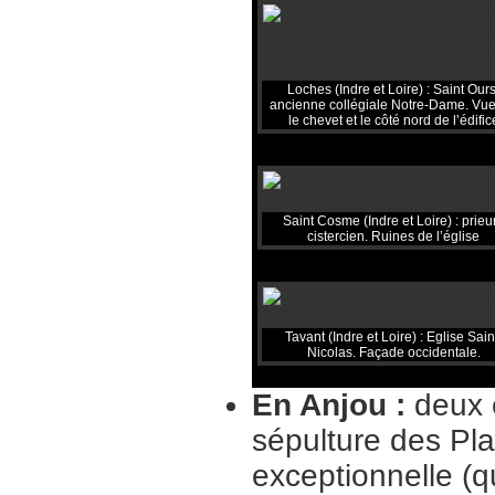
Loches (Indre et Loire) : Saint Ours
ancienne collégiale Notre-Dame. Vue
le chevet et le côté nord de l’édific
Saint Cosme (Indre et Loire) : prieu
cistercien. Ruines de l’église
Tavant (Indre et Loire) : Eglise Sain
Nicolas. Façade occidentale.
En Anjou :
deux 
sépulture des Pl
exceptionnelle (q