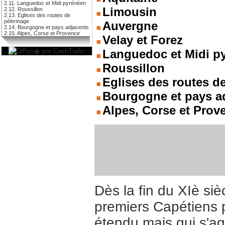
2.11. Languedoc et Midi pyrénéen
Limousin
2.12. Roussillon
2.13. Eglises des routes de
pèlerinage
Auvergne
2.14. Bourgogne et pays adjacents
2.15. Alpes, Corse et Provence
Velay et Forez
Languedoc et Midi p
Roussillon
Eglises des routes d
Bourgogne et pays a
Alpes, Corse et Prov
Dès la fin du XIè siè
premiers Capétiens 
étendu mais qui s'ag