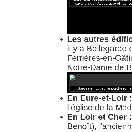
cavaliers de l’Apocalypse et l’agne
Les autres édifi
il y a Bellegarde 
Ferrières-en-Gât
Notre-Dame de 
Boësse en Loiret : le porche roman
En Eure-et-Loir 
l’église de la Ma
En Loir et Cher 
Benoît), l'ancien