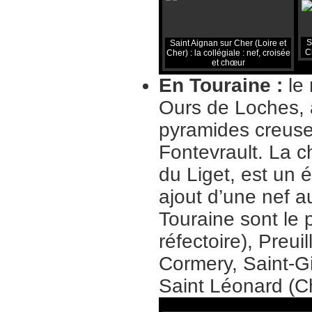
S
Saint Aignan sur Cher (Loire et
C
Cher) : la collégiale : nef, croisée
et chœur
En Touraine :
le
Ours de Loches, 
pyramides creuses
Fontevrault. La c
du Liget, est un 
ajout d’une nef a
Touraine sont le 
réfectoire), Preu
Cormery, Saint-Gil
Saint Léonard (Ch