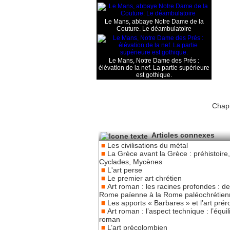
Le Mans, abbaye Notre Dame de la
Couture. Le déambulatoire
Le Mans, Notre Dame des Prés :
élévation de la nef. La partie supérieure
est gothique.
Chapi
Articles connexes
Les civilisations du métal
La Grèce avant la Grèce : préhistoire,
Cyclades, Mycènes
L'art perse
Le premier art chrétien
Art roman : les racines profondes : de
Rome païenne à la Rome paléochrétien
Les apports « Barbares » et l’art pré
Art roman : l’aspect technique : l’équil
roman
L’art précolombien