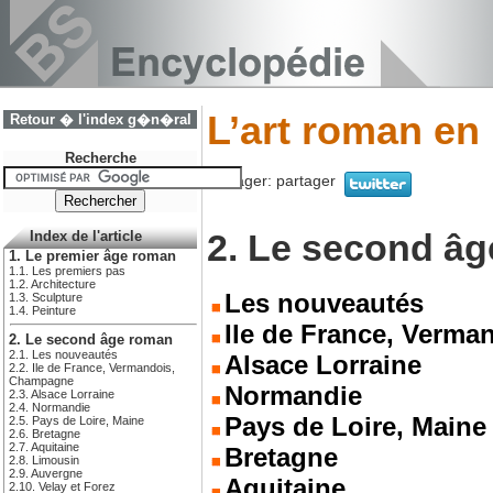
L’art roman en
Retour � l'index g�n�ral
Recherche
Partager:
partager
2. Le second â
Index de l'article
1. Le premier âge roman
1.1. Les premiers pas
1.2. Architecture
Les nouveautés
1.3. Sculpture
1.4. Peinture
Ile de France, Verm
2. Le second âge roman
2.1. Les nouveautés
Alsace Lorraine
2.2. Ile de France, Vermandois,
Champagne
Normandie
2.3. Alsace Lorraine
2.4. Normandie
Pays de Loire, Maine
2.5. Pays de Loire, Maine
2.6. Bretagne
2.7. Aquitaine
Bretagne
2.8. Limousin
2.9. Auvergne
Aquitaine
2.10. Velay et Forez