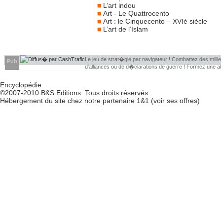
L’art indou
Art - Le Quattrocento
Art : le Cinquecento – XVIè siècle
L’art de l’Islam
Le jeu de strat�gie par navigateur ! Combattez des millier
Pub
d'alliances ou de d�clarations de guerre ! Formez une 
d�couvrir leurs faiblesses !
Encyclopédie
©2007-2010
B&S Editions
. Tous droits réservés.
Hébergement du site chez notre partenaire
1&1
(
voir ses offres
)