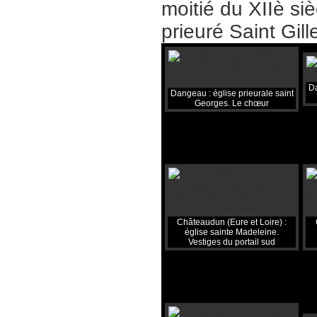
moitié du XIIè siè
prieuré Saint Gil
Da
Dangeau : église prieurale saint
Georges. Le chœur
Châteaudun (Eure et Loire) :
église sainte Madeleine.
Vestiges du portail sud