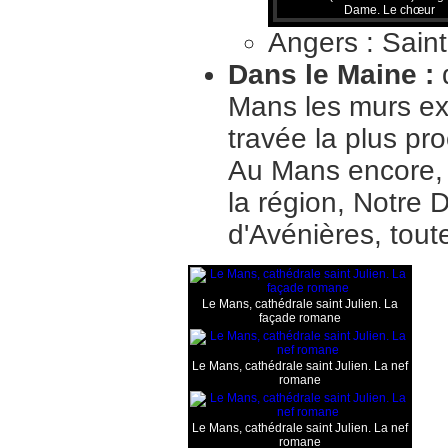
Dame. Le chœur
Angers : Sain
Dans le Maine :
Mans les murs ext
travée la plus pr
Au Mans encore, 
la région, Notre
d'Avénières, tout
Le Mans, cathédrale saint Julien. La
façade romane
Le Mans, cathédrale saint Julien. La nef
romane
Le Mans, cathédrale saint Julien. La nef
romane