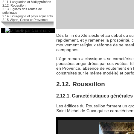
2.11. Languedoc et Midi pyrénéen
2.12. Roussillon
2.13. Eglises des routes de
pèlerinage
2.14. Bourgogne et pays adjacents
2.15. Alpes, Corse et Provence
Dès la fin du XIè siècle et au début du 
rapidement, et y ramener la prospérité, 
mouvement religieux réformé de se manife
campagnes.
L’âge roman « classique » se caractérise 
poussées engendrées par ces voûtes. Ell
en Provence, absence de voûtement en N
construites sur le même modèle) et parfoi
2.12. Roussillon
2.12.1. Caractéristiques générales
Les édifices du Roussillon forment un g
Saint Michel de Cuxa qui se caractérisent