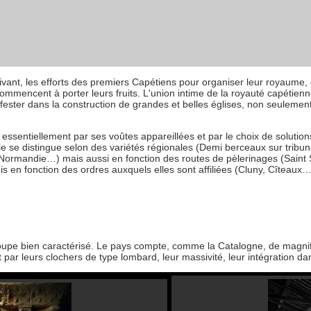
suivant, les efforts des premiers Capétiens pour organiser leur royaume
commencent à porter leurs fruits. L'union intime de la royauté capétie
ster dans la construction de grandes et belles églises, non seulement 
essentiellement par ses voûtes appareillées et par le choix de solutions 
e se distingue selon des variétés régionales (Demi berceaux sur trib
ormandie…) mais aussi en fonction des routes de pèlerinages (Saint 
s en fonction des ordres auxquels elles sont affiliées (Cluny, Cîteaux…
roupe bien caractérisé. Le pays compte, comme la Catalogne, de magn
 par leurs clochers de type lombard, leur massivité, leur intégration da