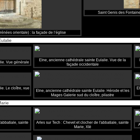
Saint Genis des Fontaines
énées orientale) : la façade de l’église
ulalie
Elne, ancienne cathédrale sainte Eulalie. Vue de la
lie. Vue générale
façade occidentale
e. Le cloître, vue
El
Elne, ancienne cathédrale sainte Eulalie. Hérode et les
Mages Galerie sud du cloître, pilastre
Marie
'abbatiale, sainte
Arles sur Tech : Chevet et clocher de l'abbatiale, sainte
A
Marie, XIè