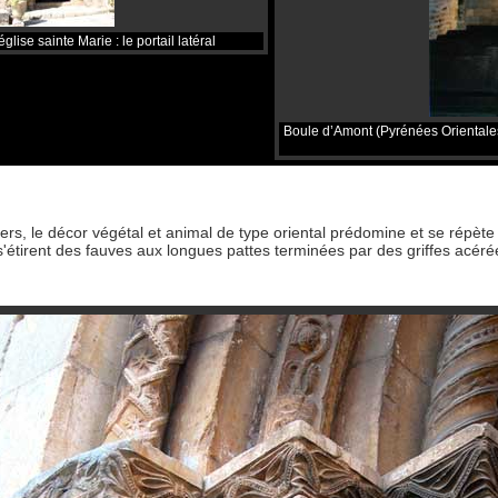
lise sainte Marie : le portail latéral
Boule d’Amont (Pyrénées Orientales)
ers, le décor végétal et animal de type oriental prédomine et se répète 
'étirent des fauves aux longues pattes terminées par des griffes acéré