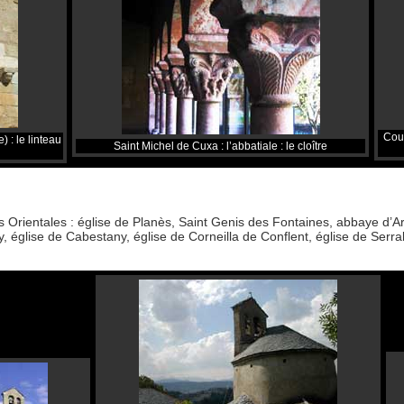
Cous
 : le linteau
Saint Michel de Cuxa : l’abbatiale : le cloître
 Orientales : église de Planès, Saint Genis des Fontaines, abbaye d’Ar
ly, église de Cabestany, église de Corneilla de Conflent, église de Ser