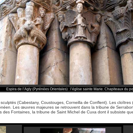
Espira de l’Agly (Pyrénées Orientales) : l’église sainte Marie. Chapiteaux du por
sculptés (Cabestany, Coustouges, Corneilla de Conflent). Les cloîtres 
rénéen. Les œuvres majeures se retrouvent dans la tribune de Serrabon
s des Fontaines, la tribune de Saint Michel de Cuxa dont il subsiste qu