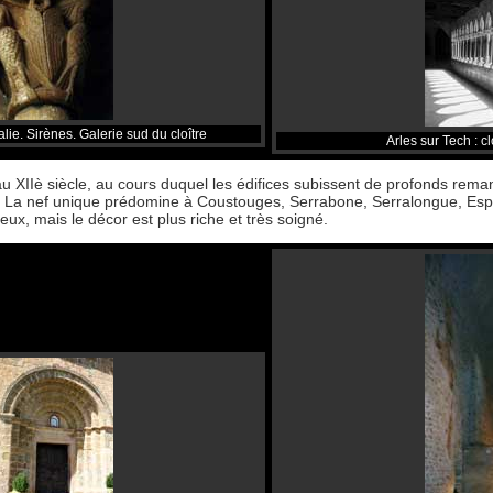
lie. Sirènes. Galerie sud du cloître
Arles sur Tech : cl
 XIIè siècle, au cours duquel les édifices subissent de profonds reman
 La nef unique prédomine à Coustouges, Serrabone, Serralongue, Espira
ieux, mais le décor est plus riche et très soigné.