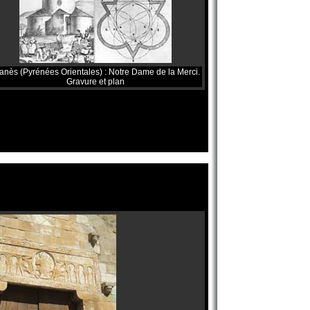
anès (Pyrénées Orientales) : Notre Dame de la Merci.
Gravure et plan