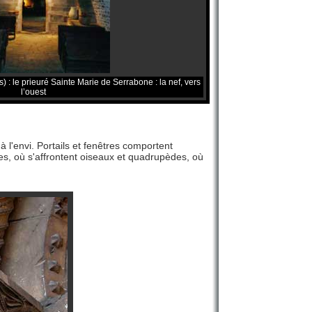
 : le prieuré Sainte Marie de Serrabone : la nef, vers
l’ouest
à l'envi. Portails et fenêtres comportent
es, où s'affrontent oiseaux et quadrupèdes, où