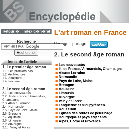
L’art roman en France
Retour � l'index g�n�ral
Recherche
Partager:
partager
2. Le second âge roman
Index de l'article
Les nouveautés
1. Le premier âge roman
Ile de France, Vermandois, Champagne
1.1. Les premiers pas
Alsace Lorraine
1.2. Architecture
Normandie
1.3. Sculpture
Pays de Loire, Maine
1.4. Peinture
Bretagne
Aquitaine
2. Le second âge roman
Limousin
2.1. Les nouveautés
2.2. Ile de France, Vermandois,
Auvergne
Champagne
Velay et Forez
2.3. Alsace Lorraine
Languedoc et Midi pyrénéen
2.4. Normandie
Roussillon
2.5. Pays de Loire, Maine
Eglises des routes de pèlerinage
2.6. Bretagne
Bourgogne et pays adjacents
2.7. Aquitaine
2.8. Limousin
Alpes, Corse et Provence
2.9. Auvergne
2.10. Velay et Forez