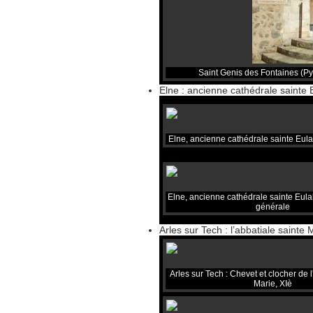
Saint Genis des Fontaines (Pyr
Elne : ancienne cathédrale sainte E
Elne, ancienne cathédrale sainte Eula
Elne, ancienne cathédrale sainte Eulali
générale
Arles sur Tech : l’abbatiale sainte 
Arles sur Tech : Chevet et clocher de l
Marie, XIè