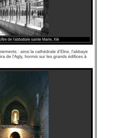
oître de l'abbatiale sainte Marie, XIè
iements : ainsi la cathédrale d'Elne, l'abbaye
 de l'Agly, hormis sur les grands édifices à