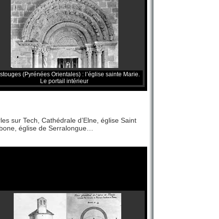
touges (Pyrénées Orientales) : l’église sainte Marie.
Le portail intérieur
les sur Tech, Cathédrale d’Elne, église Saint
rabone, église de Serralongue…