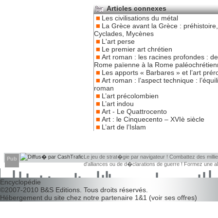
Articles connexes
Les civilisations du métal
La Grèce avant la Grèce : préhistoire,
Cyclades, Mycènes
L'art perse
Le premier art chrétien
Art roman : les racines profondes : de
Rome païenne à la Rome paléochrétien
Les apports « Barbares » et l’art pré
Art roman : l’aspect technique : l’équil
roman
L’art précolombien
L’art indou
Art - Le Quattrocento
Art : le Cinquecento – XVIè siècle
L’art de l’Islam
Le jeu de strat�gie par navigateur ! Combattez des millier
Pub
d'alliances ou de d�clarations de guerre ! Formez une 
d�couvrir leurs faiblesses !
Encyclopédie
©2007-2010
B&S Editions
. Tous droits réservés.
Hébergement du site chez notre partenaire
1&1
(
voir ses offres
)