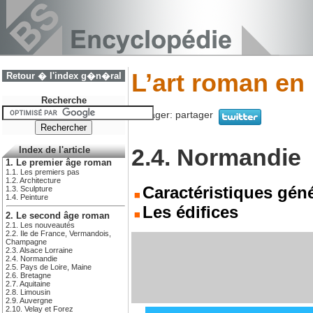
L’art roman en
Retour � l'index g�n�ral
Recherche
Partager:
partager
2.4. Normandie
Index de l'article
1. Le premier âge roman
1.1. Les premiers pas
1.2. Architecture
Caractéristiques gén
1.3. Sculpture
1.4. Peinture
Les édifices
2. Le second âge roman
2.1. Les nouveautés
2.2. Ile de France, Vermandois,
Champagne
2.3. Alsace Lorraine
2.4. Normandie
2.5. Pays de Loire, Maine
2.6. Bretagne
2.7. Aquitaine
2.8. Limousin
2.9. Auvergne
2.10. Velay et Forez