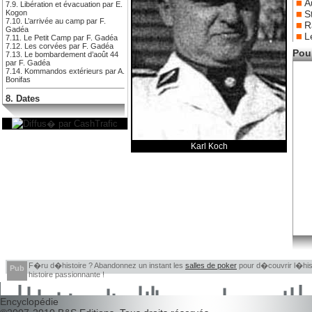
A
7.9. Libération et évacuation par E.
S
Kogon
7.10. L’arrivée au camp par F.
R
Gadéa
L
7.11. Le Petit Camp par F. Gadéa
7.12. Les corvées par F. Gadéa
Pour
7.13. Le bombardement d’août 44
par F. Gadéa
7.14. Kommandos extérieurs par A.
Bonifas
8. Dates
Karl Koch
F�ru d�histoire ? Abandonnez un instant les
salles de poker
pour d�couvrir l�histo
Pub
histoire passionnante !
Encyclopédie