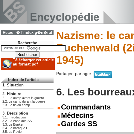
Nazisme: le ca
Retour � l'index g�n�ral
Recherche
Buchenwald (2
1945)
Télécharger cet article
au format pdf
Partager:
partager
Index de l'article
1. Situation
6. Les bourreau
2. Histoire
2.1. Le camp avant la guerre
2.2. Le camp durant la guerre
Commandants
2.3. La fin du camp
3. Description
Médecins
3.1. Introduction
3.2. La zone des SS
Gardes SS
3.3. Le Bunker
3.4. La baraque E
3.5. Le Revier