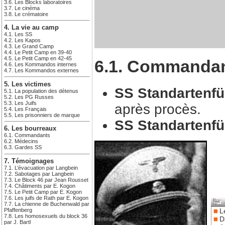
3.6. Les Blocks laboratoires
3.7. Le cinéma
3.8. Le crématoire
4. La vie au camp
4.1. Les SS
4.2. Les Kapos
4.3. Le Grand Camp
4.4. Le Petit Camp en 39-40
4.5. Le Petit Camp en 42-45
6.1. Commanda
4.6. Les Kommandos internes
4.7. Les Kommandos externes
5. Les victimes
SS Standartenfü
5.1. La population des détenus
5.2. Les PG Russes
5.3. Les Juifs
après procès.
5.4. Les Français
5.5. Les prisonniers de marque
SS Standartenfü
6. Les bourreaux
6.1. Commandants
6.2. Médecins
6.3. Gardes SS
7. Témoignages
7.1. L’évacuation par Langbein
7.2. Sabotages par Langbein
7.3. Le Block 46 par Jean Rousset
7.4. Châtiments par E. Kogon
7.5. Le Petit Camp par E. Kogon
7.6. Les juifs de Rath par E. Kogon
7.7. La chienne de Buchenwald par
L
Pfaffenberg
7.8. Les homosexuels du block 36
D
par J. Bartl