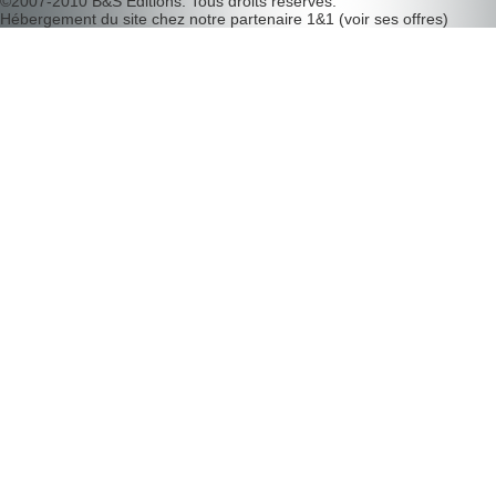
©2007-2010
B&S Editions
. Tous droits réservés.
Hébergement du site chez notre partenaire
1&1
(
voir ses offres
)