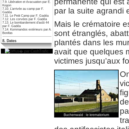
permanente qui est 
7.9. Libération et évacuation par E.
Kogon
par la suite agrandi
7.10. L’arrivée au camp par F.
Gadéa
7.11. Le Petit Camp par F. Gadéa
7.12. Les corvées par F. Gadéa
Mais le crématoire e
7.13. Le bombardement d’août 44
par F. Gadéa
7.14. Kommandos extérieurs par A.
sont étranglés, abat
Bonifas
plantés dans les mur
8. Dates
avait que quelques m
victimes jusqu’aux fo
On
vi
fi
de
pa
Buchenwald : le krematorium
tr