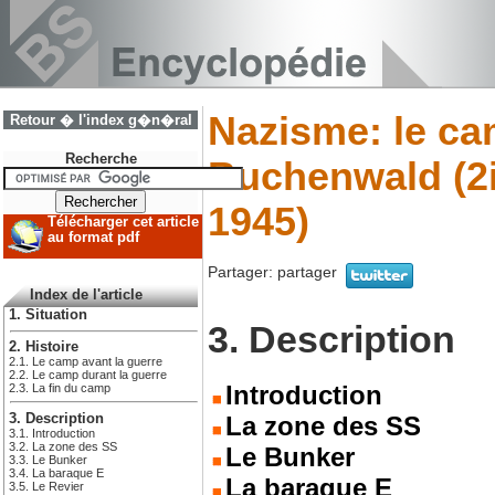
Nazisme: le ca
Retour � l'index g�n�ral
Recherche
Buchenwald (2
1945)
Télécharger cet article
au format pdf
Partager:
partager
Index de l'article
1. Situation
3. Description
2. Histoire
2.1. Le camp avant la guerre
2.2. Le camp durant la guerre
Introduction
2.3. La fin du camp
3. Description
La zone des SS
3.1. Introduction
3.2. La zone des SS
Le Bunker
3.3. Le Bunker
3.4. La baraque E
La baraque E
3.5. Le Revier