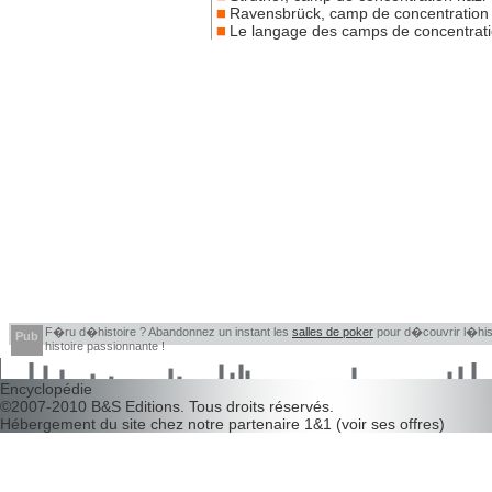
Ravensbrück, camp de concentration 
Le langage des camps de concentrat
F�ru d�histoire ? Abandonnez un instant les
salles de poker
pour d�couvrir l�histo
Pub
histoire passionnante !
Encyclopédie
©2007-2010
B&S Editions
. Tous droits réservés.
Hébergement du site chez notre partenaire
1&1
(
voir ses offres
)