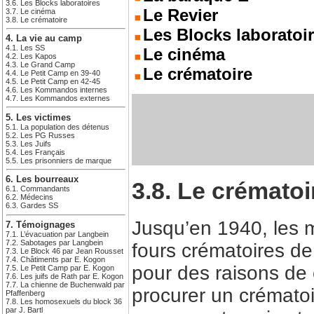
3.6. Les Blocks laboratoires
Le Revier
3.7. Le cinéma
3.8. Le crématoire
Les Blocks laboratoi
4. La vie au camp
4.1. Les SS
Le cinéma
4.2. Les Kapos
4.3. Le Grand Camp
Le crématoire
4.4. Le Petit Camp en 39-40
4.5. Le Petit Camp en 42-45
4.6. Les Kommandos internes
4.7. Les Kommandos externes
5. Les victimes
5.1. La population des détenus
5.2. Les PG Russes
5.3. Les Juifs
5.4. Les Français
5.5. Les prisonniers de marque
6. Les bourreaux
3.8. Le crématoi
6.1. Commandants
6.2. Médecins
6.3. Gardes SS
Jusqu’en 1940, les 
7. Témoignages
7.1. L’évacuation par Langbein
7.2. Sabotages par Langbein
fours crématoires de
7.3. Le Block 46 par Jean Rousset
7.4. Châtiments par E. Kogon
pour des raisons de
7.5. Le Petit Camp par E. Kogon
7.6. Les juifs de Rath par E. Kogon
7.7. La chienne de Buchenwald par
procurer un crématoi
Pfaffenberg
7.8. Les homosexuels du block 36
par J. Bartl