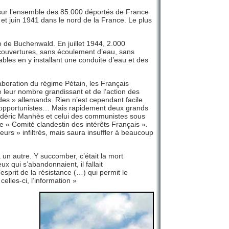
 sur l’ensemble des 85.000 déportés de France
et juin 1941 dans le nord de la France. Le plus
 de Buchenwald. En juillet 1944, 2.000
 couvertures, sans écoulement d’eau, sans
bles en y installant une conduite d’eau et des
laboration du régime Pétain, les Français
e leur nombre grandissant et de l’action des
des » allemands. Rien n’est cependant facile
es opportunistes… Mais rapidement deux grands
Frédéric Manhès et celui des communistes sous
e « Comité clandestin des intérêts Français ».
eurs » infiltrés, mais saura insuffler à beaucoup
un autre. Y succomber, c’était la mort
ux qui s’abandonnaient, il fallait
l’esprit de la résistance (…) qui permit le
elles-ci, l’information »