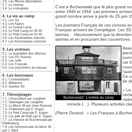
3.6. Les Blocks laboratoires
3.7. Le cinéma
C’est à Buchenwald que le plus grand no
3.8. Le crématoire
entre 1940 et 1944. Les premiers arriven
grand nombre arrive à partir du 25 juin 1
4. La vie au camp
4.1. Les SS
4.2. Les Kapos
Les premiers Français de ces convois so
4.3. Le Grand Camp
Français arrivent de Compiègne. Les SS 
4.4. Le Petit Camp en 39-40
latrines… Heureusement que la direction i
4.5. Le Petit Camp en 42-45
4.6. Les Kommandos internes
latrines et en procurant des couvertures.
4.7. Les Kommandos externes
Assez
5. Les victimes
parvi
5.1. La population des détenus
5.2. Les PG Russes
comm
5.3. Les Juifs
car 
5.4. Les Français
coura
5.5. Les prisonniers de marque
l’aut
6. Les bourreaux
Ce co
6.1. Commandants
de dé
6.2. Médecins
6.3. Gardes SS
« Le
certa
7. Témoignages
Buchenwald : L’entrée du camp
7.1. L’évacuation par Langbein
redon
7.2. Sabotages par Langbein
miracle (…). Plusieurs activités cla
7.3. Le Block 46 par Jean Rousset
7.4. Châtiments par E. Kogon
(Pierre Durand : « Les Français à Buchen
7.5. Le Petit Camp par E. Kogon
7.6. Les juifs de Rath par E. Kogon
7.7. La chienne de Buchenwald par
Pfaffenberg
7.8. Les homosexuels du block 36
par J. Bartl