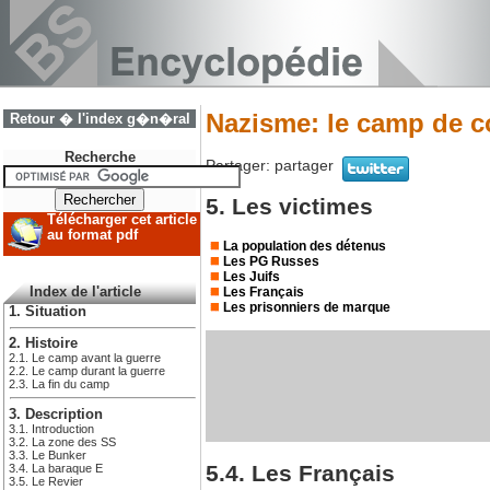
Nazisme: le camp de c
Retour � l'index g�n�ral
Recherche
Partager:
partager
5. Les victimes
Télécharger cet article
au format pdf
La population des détenus
Les PG Russes
Les Juifs
Les Français
Index de l'article
Les prisonniers de marque
1. Situation
2. Histoire
2.1. Le camp avant la guerre
2.2. Le camp durant la guerre
2.3. La fin du camp
3. Description
3.1. Introduction
3.2. La zone des SS
3.3. Le Bunker
5.4. Les Français
3.4. La baraque E
3.5. Le Revier