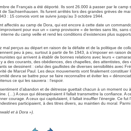
mbre de Français a été déporté. Ils sont 26.000 à passer par le camp
t de Sachsenhausen. Ils furent arrêtés lors des grandes grèves de mai 
943 : 15 convois vont se suivre jusqu’au 3 octobre 1944.
nt affectés au camp de Dora, qui est encore à cette date un commando
improvisent pour eux un « camp provisoire » de tentes sans lits, sans
nterne du camp veille et rend les conditions d’existences plus supporta
 mal perçus au départ en raison de la défaite et de la politique de col
ennent peu à peu, surtout à partir de fin 1943, à s’imposer en raison d
unistes qui arrivent à établir de bonnes relations avec leurs « camara
il y a des courants, des obédiences, des chapelles, des attentistes, d
nts se dessinent : celui des gaullistes de diverses sensibilités avec 
orité de Marcel Paul. Les deux mouvements vont finalement constituer l
mité devra se battre pour se faire reconnaître et éviter les « dénonciat
tenus ce qui les sauvera : l’espoir.
 sentiment d’abandon et de détresse guettait chacun à un moment ou à 
ine. (…) A ceux qui désespéraient il fallait transmettre la confiance. A ce
ner courage. A ceux qui capitulaient, il fallait insuffler l’énergie. Ce fut 
ndestines participaient, à des titres divers, au maintien du moral. Parmi c
wald et à Dora »).