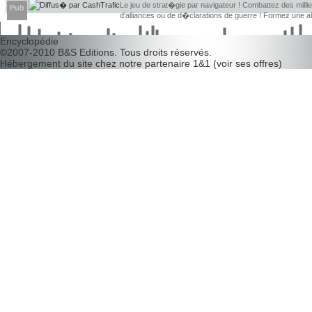
Le jeu de strat�gie par navigateur ! Combattez des millier
Pub
d'alliances ou de d�clarations de guerre ! Formez une 
d�couvrir leurs faiblesses !
Encyclopédie
©2007-2010
B&S Editions
. Tous droits réservés.
Hébergement du site chez notre partenaire
1&1
(
voir ses offres
)