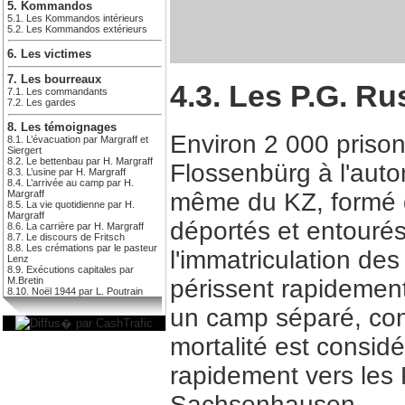
5. Kommandos
5.1. Les Kommandos intérieurs
5.2. Les Kommandos extérieurs
6. Les victimes
7. Les bourreaux
4.3. Les P.G. R
7.1. Les commandants
7.2. Les gardes
8. Les témoignages
Environ 2 000 priso
8.1. L’évacuation par Margraff et
Siergert
8.2. Le bettenbau par H. Margraff
Flossenbürg à l'auto
8.3. L’usine par H. Margraff
8.4. L’arrivée au camp par H.
même du KZ, formé d
Margraff
8.5. La vie quotidienne par H.
Margraff
déportés et entourés
8.6. La carrière par H. Margraff
8.7. Le discours de Fritsch
8.8. Les crémations par le pasteur
l'immatriculation des
Lenz
8.9. Exécutions capitales par
périssent rapidement.
M.Bretin
8.10. Noël 1944 par L. Poutrain
un camp séparé, cons
mortalité est considé
rapidement vers le
Sachsenhausen.