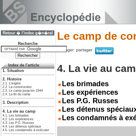
Le camp de con
Retour � l'index g�n�ral
Recherche
Partager:
partager
4. La vie au ca
Index de l'article
1. Situation
2. Histoire
Les brimades
2.1. L’origine
2.2. La construction
Les expériences
2.3. Le camp jusqu’en 1944
2.4. La fin du camp
Les P.G. Russes
3. Description
Les détenus spéciau
4. La vie au camp
4.1. Les brimades
Les condamnés à exé
4.2. Les expériences
4.3. Les P.G. Russes
4.4. Les détenus spéciaux
4.5. Les condamnés à exécuter