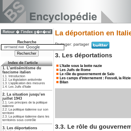
La déportation en Itali
Retour � l'index g�n�ral
Recherche
Partager:
partager
3. Les déportations
Index de l'article
L’Italie sous la botte nazie
1. L’antisémitisme du
Les Juifs de Rome
fascisme italien
Le rôle du gouvernement de Salo
1.1. Introduction
Les camps d’internement : Fossoli, la Rizi
1.2. La législation antisémite
Bilan
1.3. L’application des mesures
1.4. Les Juifs d’Italie
2. La situation jusqu’en
juillet 1943
2.1. Les principes de la politique
italienne
2.2. La politique italienne sur son
territoire
2.3. La politique italienne dans les
territoires sous contrôle
3.3. Le rôle du gouverne
3. Les déportations