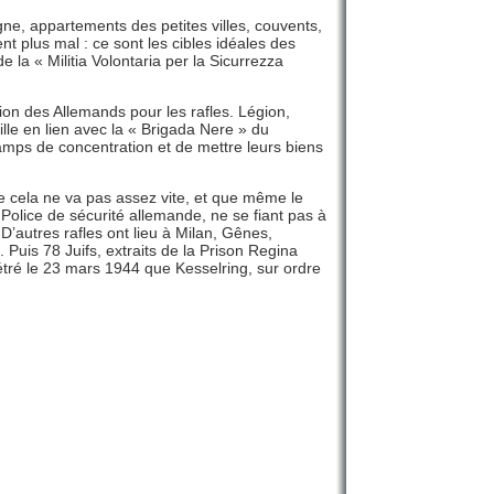
gne, appartements des petites villes, couvents,
nt plus mal : ce sont les cibles idéales des
 « Militia Volontaria per la Sicurrezza
tion des Allemands pour les rafles. Légion,
lle en lien avec la « Brigada Nere » du
camps de concentration et de mettre leurs biens
e cela ne va pas assez vite, et que même le
 Police de sécurité allemande, ne se fiant pas à
 D’autres rafles ont lieu à Milan, Gênes,
 Puis 78 Juifs, extraits de la Prison Regina
pétré le 23 mars 1944 que Kesselring, sur ordre