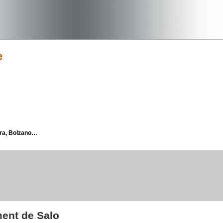
e
era, Bolzano…
ment de Salo