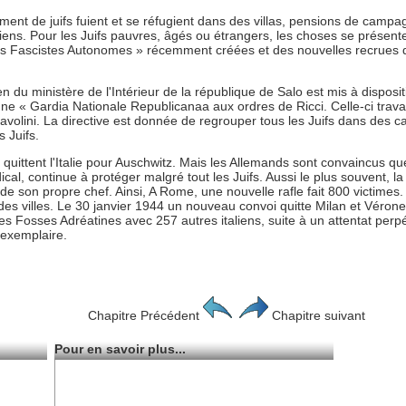
ment de juifs fuient et se réfugient dans des villas, pensions de campa
taliens. Pour les Juifs pauvres, âgés ou étrangers, les choses se présente
ascistes Autonomes » récemment créées et des nouvelles recrues de la
n du ministère de l'Intérieur de la république de Salo est mis à disposi
une « Gardia Nationale Republicanaa aux ordres de Ricci. Celle-ci travai
avolini. La directive est donnée de regrouper tous les Juifs dans des 
 Juifs.
ittent l'Italie pour Auschwitz. Mais les Allemands sont convaincus qu
al, continue à protéger malgré tout les Juifs. Aussi le plus souvent, la
e de son propre chef. Ainsi, A Rome, une nouvelle rafle fait 800 victimes.
des villes. Le 30 janvier 1944 un nouveau convoi quitte Milan et Vérone.
s les Fosses Adréatines avec 257 autres italiens, suite à un attentat per
 exemplaire.
Chapitre Précédent
Chapitre suivant
Pour en savoir plus...