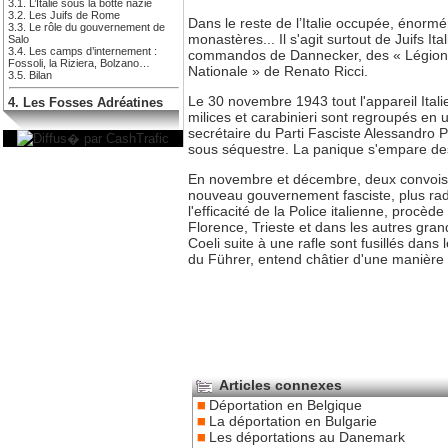
3.1. L’Italie sous la botte nazie
3.2. Les Juifs de Rome
Dans le reste de l’Italie occupée, énormé
3.3. Le rôle du gouvernement de
monastères... Il s'agit surtout de Juifs I
Salo
3.4. Les camps d’internement :
commandos de Dannecker, des « Légions F
Fossoli, la Riziera, Bolzano…
Nationale » de Renato Ricci.
3.5. Bilan
Le 30 novembre 1943 tout l'appareil Italie
4. Les Fosses Adréatines
milices et carabinieri sont regroupés en 
secrétaire du Parti Fasciste Alessandro P
sous séquestre. La panique s'empare des
En novembre et décembre, deux convois qu
nouveau gouvernement fasciste, plus radic
l'efficacité de la Police italienne, procèd
Florence, Trieste et dans les autres gran
Coeli suite à une rafle sont fusillés dan
du Führer, entend châtier d'une manière
Articles connexes
Déportation en Belgique
La déportation en Bulgarie
Les déportations au Danemark