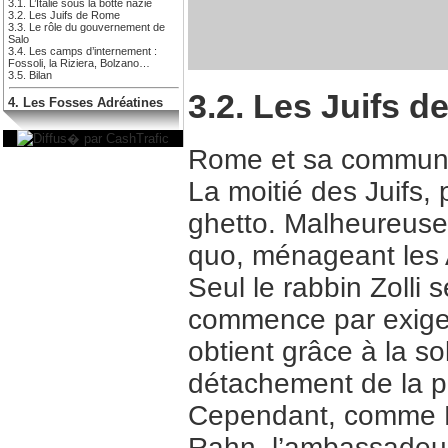
3.1. L’Italie sous la botte nazie
3.2. Les Juifs de Rome
3.3. Le rôle du gouvernement de
Salo
3.4. Les camps d’internement :
Fossoli, la Riziera, Bolzano…
3.5. Bilan
3.2. Les Juifs 
4. Les Fosses Adréatines
Rome et sa communaut
La moitié des Juifs, 
ghetto. Malheureusem
quo, ménageant les A
Seul le rabbin Zolli
commence par exiger 
obtient grâce à la so
détachement de la pol
Cependant, comme Ro
Rahn, l’ambassadeur 