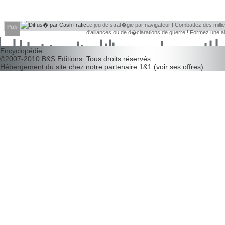
Le jeu de strat�gie par navigateur ! Combattez des millier
Pub
d'alliances ou de d�clarations de guerre ! Formez une 
d�couvrir leurs faiblesses !
Encyclopédie
©2007-2010
B&S Editions
. Tous droits réservés.
Hébergement du site chez notre partenaire
1&1
(
voir ses offres
)