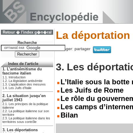
La déportation 
Retour � l'index g�n�ral
Recherche
Partager:
partager
3. Les déportat
Index de l'article
1. L’antisémitisme du
fascisme italien
1.1. Introduction
L’Italie sous la botte
1.2. La législation antisémite
1.3. L’application des mesures
1.4. Les Juifs d’Italie
Les Juifs de Rome
2. La situation jusqu’en
Le rôle du gouverne
juillet 1943
2.1. Les principes de la politique
Les camps d’internem
italienne
2.2. La politique italienne sur son
Bilan
territoire
2.3. La politique italienne dans les
territoires sous contrôle
3. Les déportations