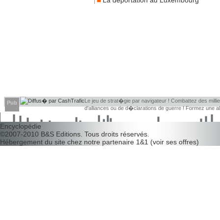
La déportation au Luxembourg
Le jeu de strat�gie par navigateur ! Combattez des millier
Pub
d'alliances ou de d�clarations de guerre ! Formez une 
d�couvrir leurs faiblesses !
Encyclopédie
©2007-2010
B&S Editions
. Tous droits réservés.
Hébergement du site chez notre partenaire
1&1
(
voir ses offres
)