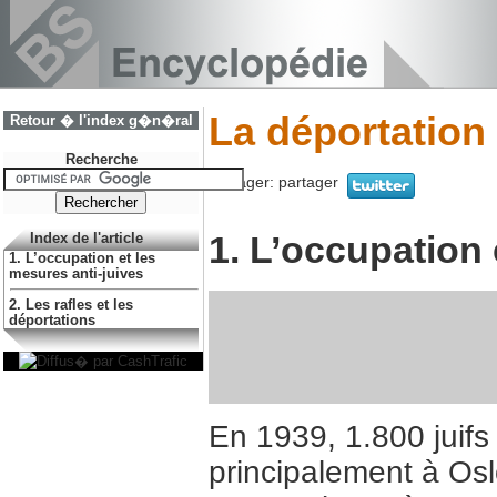
La déportation
Retour � l'index g�n�ral
Recherche
Partager:
partager
1. L’occupation 
Index de l'article
1. L’occupation et les
mesures anti-juives
2. Les rafles et les
déportations
En 1939, 1.800 juifs
principalement à Osl