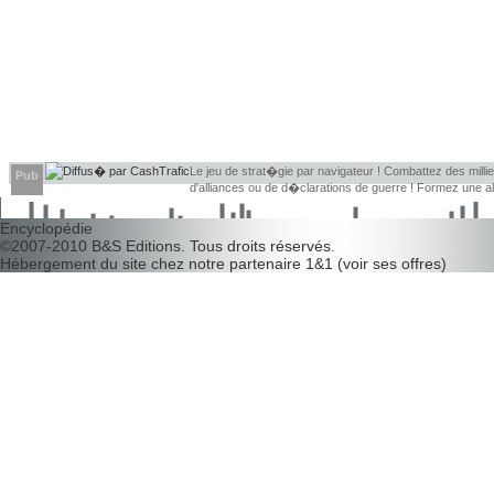
Le jeu de strat�gie par navigateur ! Combattez des millier
Pub
d'alliances ou de d�clarations de guerre ! Formez une 
d�couvrir leurs faiblesses !
Encyclopédie
©2007-2010
B&S Editions
. Tous droits réservés.
Hébergement du site chez notre partenaire
1&1
(
voir ses offres
)