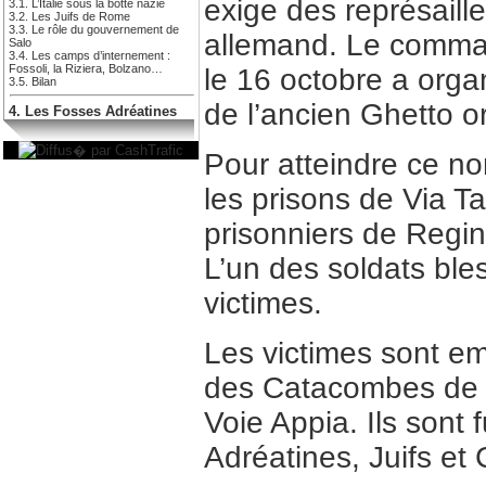
exige des représaille
3.1. L’Italie sous la botte nazie
3.2. Les Juifs de Rome
3.3. Le rôle du gouvernement de
allemand. Le comman
Salo
3.4. Les camps d’internement :
Fossoli, la Riziera, Bolzano…
le 16 octobre a orga
3.5. Bilan
de l’ancien Ghetto o
4. Les Fosses Adréatines
Pour atteindre ce n
les prisons de Via T
prisonniers de Regin
L’un des soldats ble
victimes.
Les victimes sont e
des Catacombes de Sa
Voie Appia. Ils sont 
Adréatines, Juifs et