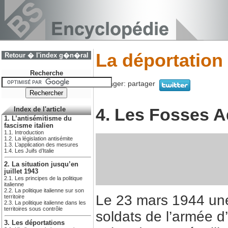
La déportation 
Retour � l'index g�n�ral
Recherche
Partager:
partager
4. Les Fosses A
Index de l'article
1. L’antisémitisme du
fascisme italien
1.1. Introduction
1.2. La législation antisémite
1.3. L’application des mesures
1.4. Les Juifs d’Italie
2. La situation jusqu’en
juillet 1943
2.1. Les principes de la politique
italienne
2.2. La politique italienne sur son
Le 23 mars 1944 une
territoire
2.3. La politique italienne dans les
territoires sous contrôle
soldats de l’armée d
3. Les déportations