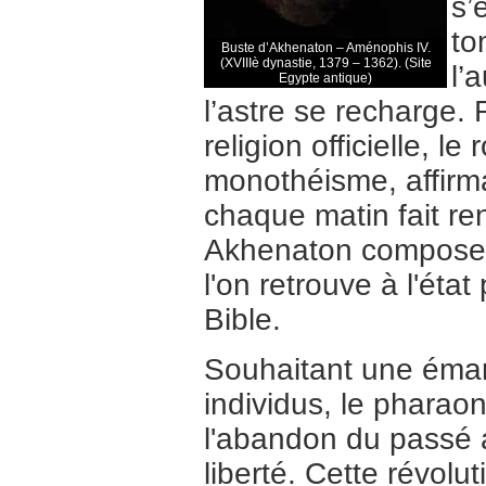
s’
to
Buste d’Akhenaton – Aménophis IV.
(XVIIIè dynastie, 1379 – 1362). (Site
l’
Egypte antique)
l’astre se recharge.
religion officielle, l
monothéisme, affirma
chaque matin fait re
Akhenaton compose c
l'on retrouve à l'éta
Bible.
Souhaitant une éman
individus, le pharao
l'abandon du passé a
liberté. Cette révolut