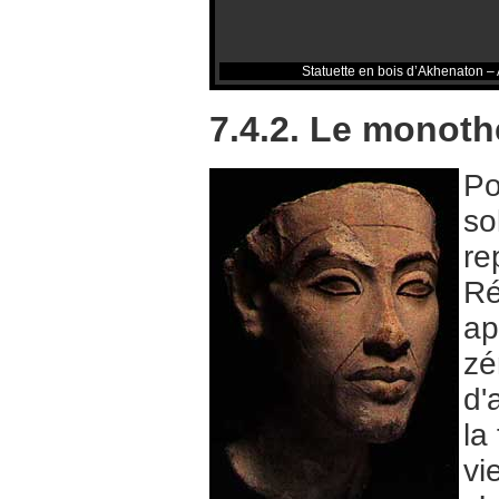
Statuette en bois d’Akhenaton – 
7.4.2. Le monot
Po
so
re
Ré
ap
zé
d'
la
vi