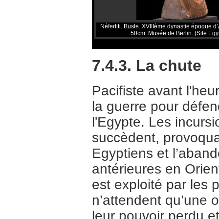
Néfertiti. Buste. XVIIIème dynastie époque d
50cm. Musée de Berlin. (Site Egy
7.4.3. La chute
Pacifiste avant l'heur
la guerre pour défen
l'Egypte. Les incurs
succèdent, provoqua
Egyptiens et l’aban
antérieures en Orie
est exploité par les 
n’attendent qu’une 
leur pouvoir perdu e