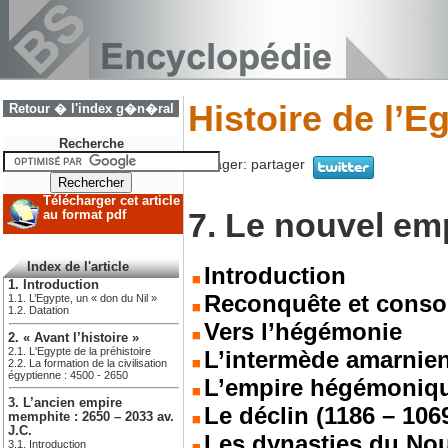
Histoire de l’E
Retour � l'index g�n�ral
Recherche
Partager:
partager
Télécharger cet article
7. Le nouvel emp
au format pdf
Index de l'article
Introduction
1. Introduction
Reconquête et conso
1.1. L’Egypte, un « don du Nil »
1.2. Datation
Vers l’hégémonie
2. « Avant l’histoire »
2.1. L'Egypte de la préhistoire
L’intermède amarnie
2.2. La formation de la civilisation
égyptienne : 4500 - 2650
L’empire hégémoniq
3. L’ancien empire
Le déclin (1186 – 1069
memphite : 2650 – 2033 av.
J.C.
Les dynasties du No
3.1. Introduction