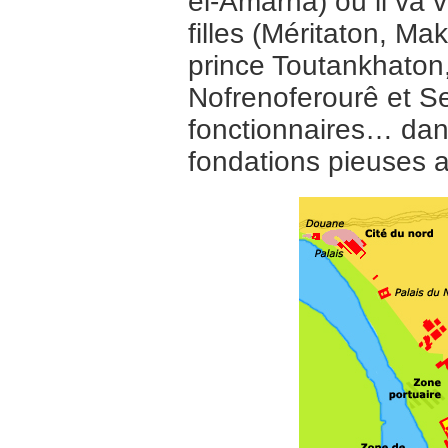
el-Amarna) où il va
filles (Méritaton, M
prince Toutankhaton,
Nofrenoferourê et Se
fonctionnaires… dans
fondations pieuses a