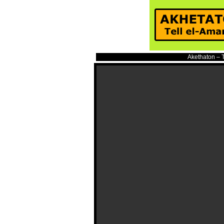
Akethaton – T