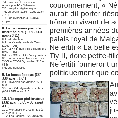
7.4. L’intermède amarnien :
couronnement, « Néf
Amenophis IV – Akhenaton
7.5. L’empire hégémonique
aurait dû porter dés
7.6. Le déclin (1186 – 1069 avant
J. C.)
7.7. Les dynasties du Nouvel
trône du vivant de s
empire
premières années de 
8. La Troisième période
intermédiaire (1069 - 664
avant J.C.)
palais royal de Malg
8.1. Introduction
8.2. La XXIè dynastie de Tanis
Nefertiti « La belle 
(1069 – 945)
8.3. La XXIIè dynastie « libyenne »
(945 – 715)
Tiy II, donc petite-f
8.4. Les XXIIIè et XXIVè dynasties
8.5. La domination Nubienne : les
XXVè et XXVIè Dynasties (715 –
Nefertiti formeront u
664)
8.6. Les dynasties
politiquement que cel
9. La basse époque (664 -
330 avant J.C.)
9.1. L’invasion assyrienne : 671-
Au
660
9.2. La XXVIè dynastie « saïte »
av
(664 à 525 avant J. C.)
10. L’époque ptolémaïque
vé
(332 avant J.C. – 30 avant
J.C.)
ju
10.1. Alexandre le Grand (331 à
322 avant J. C.)
10.2. Les Lagides (322-30 avant