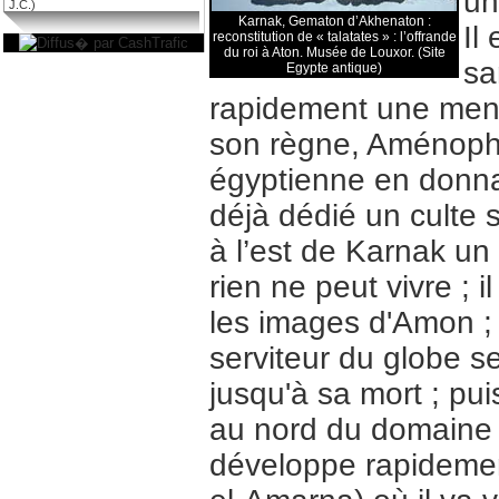
un
J.C.)
Karnak, Gematon d’Akhenaton :
Il
reconstitution de « talatates » : l’offrande
du roi à Aton. Musée de Louxor. (Site
sa
Egypte antique)
rapidement une menac
son règne, Aménophis
égyptienne en donnan
déjà dédié un culte sp
à l’est de Karnak un 
rien ne peut vivre ; i
les images d'Amon ;
serviteur du globe s
jusqu'à sa mort ; p
au nord du domaine 
développe rapidement