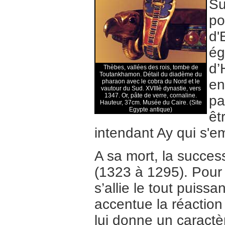
Su
po
d'
ég
d’
Thèbes, vallées des rois, tombe de
Toutankhamon. Détail du diadème du
en
pharaon avec le cobra du Nord et le
vautour du Sud. XVIIIè dynastie, vers
1347. Or, pâte de verre, cornaline.
pa
Hauteur, 37cm. Musée du Caire. (Site
Egypte antique)
êt
intendant Ay qui s'
A sa mort, la succe
(1323 à 1295). Pour 
s’allie le tout puissa
accentue la réaction
lui donne un caractèr