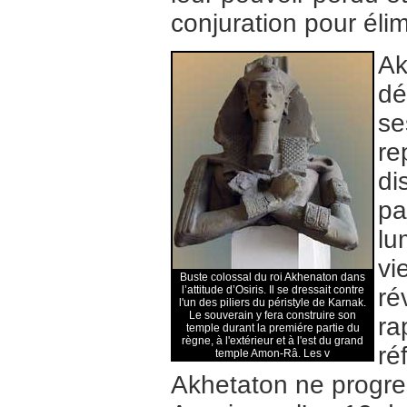
conjuration pour élimi
Ak
dé
se
re
di
pa
lu
vi
Buste colossal du roi Akhenaton dans
l’attitude d’Osiris. Il se dressait contre
ré
l'un des piliers du péristyle de Karnak.
Le souverain y fera construire son
ra
temple durant la premiére partie du
règne, à l'extérieur et à l'est du grand
ré
temple Amon-Râ. Les v
Akhetaton ne progre