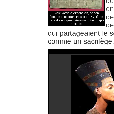
de
en
Stèle votive d’Akhénaton, de son
de
épouse et de leurs trois filles. XVIIIème
dynastie époque d’Amarna. (Site Egypte
de
antique)
qui partageaient le s
comme un sacrilège