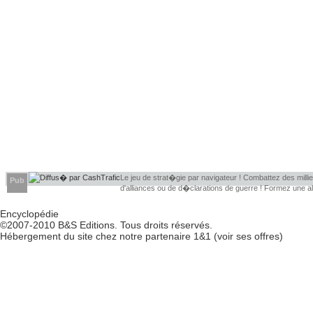
Le jeu de strat�gie par navigateur ! Combattez des millier
Pub
d'alliances ou de d�clarations de guerre ! Formez une 
d�couvrir leurs faiblesses !
Encyclopédie
©2007-2010
B&S Editions
. Tous droits réservés.
Hébergement du site chez notre partenaire
1&1
(
voir ses offres
)