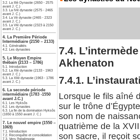
3.2. La IIIè Dynastie (2650 - 2575
avant J. C.)
3.3. La IVè dynastie (2575 - 2465
avant J. C.)
3.4. La Vè dynastie (2465 - 2323
avant J. C.)
3.5. La VIè dynastie (2323 à 2150
avant J. C.)
4. La Première Période
Intermédiaire (2150 – 2133)
4.1. Généralités
7.4. L’intermèd
4.2. Les dynasties
5. Le Moyen Empire
Akhenaton
thébain (2133 – 1786)
5.1. Introduction
5.2. La XIè dynastie (2133 - 1963
avant J. C.)
7.4.1. L’instaura
5.3. La XIIè dynastie (1963 - 1786
avant J. C.)
6. La seconde période
Lorsque le fils aîné
intermédiaire (1783 -1550
avant J.C.)
6.1. Les Hyksôs
sur le trône d’Égypte
6.2. Les dynasties
6.3. La fin de la domination Hyksôs
son nom de naissan
(1650 à 1550 avant J. C.)
7. Le nouvel empire (1550 –
quatrième de la XVII
1069)
7.1. Introduction
son sacre, il reçoit
7.2. Reconquête et consolidation
7.3. Vers l’hégémonie