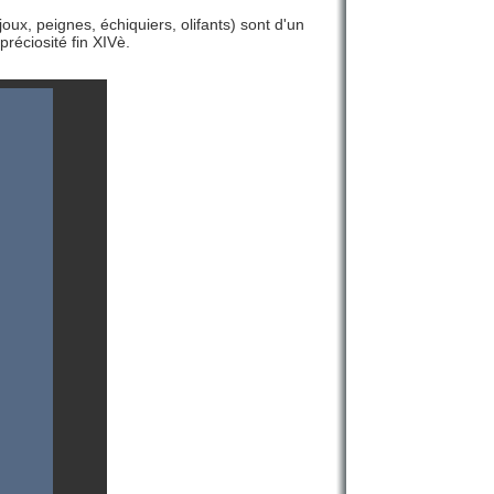
bijoux, peignes, échiquiers, olifants) sont d'un
réciosité fin XIVè.