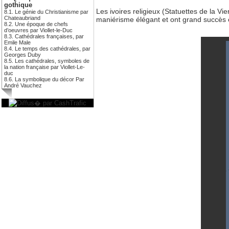
gothique
Les ivoires religieux (Statuettes de la Vier
8.1. Le génie du Christianisme par
Chateaubriand
maniérisme élégant et ont grand succès en
8.2. Une époque de chefs
d’oeuvres par Viollet-le-Duc
8.3. Cathédrales françaises, par
Emile Male
8.4. Le temps des cathédrales, par
Georges Duby
8.5. Les cathédrales, symboles de
la nation française par Viollet-Le-
duc
8.6. La symbolique du décor Par
André Vauchez