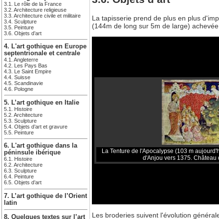
3.1. Le rôle de la France
3.2. Architecture religieuse
3.3. Architecture civile et militaire
La tapisserie prend de plus en plus d'im
3.4. Sculpture
(144m de long sur 5m de large) achevée f
3.5. Peinture
3.6. Objets d’art
4. L'art gothique en Europe
septentrionale et centrale
4.1. Angleterre
4.2. Les Pays Bas
4.3. Le Saint Empire
4.4. Suisse
4.5. Scandinavie
4.6. Pologne
5. L’art gothique en Italie
5.1. Histoire
5.2. Architecture
5.3. Sculpture
5.4. Objets d’art et gravure
5.5. Peinture
6. L'art gothique dans la
La Tenture de l'Apocalypse (103 m aujourd'hu
péninsule ibérique
d'Anjou vers 1375. Château d
6.1. Histoire
6.2. Architecture
6.3. Sculpture
6.4. Peinture
6.5. Objets d’art
7. L’art gothique de l’Orient
latin
Les broderies suivent l'évolution généra
8. Quelques textes sur l’art