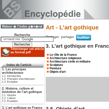
Art - L’art gothique
Retour � l'index g�n�ral
Recherche
Partager:
partager
3. L’art gothique en Fran
Télécharger cet article
au format pdf
Le rôle de la France
Architecture religieuse
Architecture civile et militaire
Sculpture
Index de l'article
Peinture
1. Les principes
Objets d’art
architecturaux
1.1. Introduction
1.2. Principes d’architecture
1.3. Evolution
2. Histoire, culture et
évolution de l’art gothique
2.1. Histoire
2.2. Culture
2.3. Evolution
3.6. Objets d’art
3. L’art gothique en France