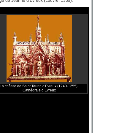
rge de Jeanne d'Evreux (Louvre, 1339).
La châsse de Saint Taurin d'Evreux (1240-1255).
Cathédrale d’Evreux