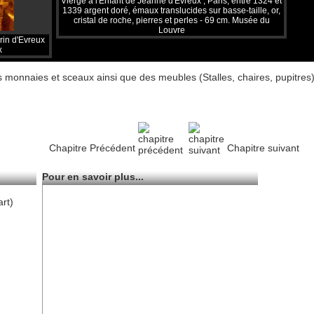
Vierge à l'Enfant de Jeanne d'Evreux ; Paris, entre 1324 et
1339 argent doré, émaux translucides sur basse-taille, or,
cristal de roche, pierres et perles - 69 cm. Musée du
Louvre
rin d'Evreux
x
monnaies et sceaux ainsi que des meubles (Stalles, chaires, pupitres) q
Chapitre Précédent
Chapitre suivant
Pour en savoir plus...
art)