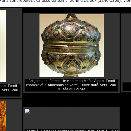
Paris sont réputés : Châsse de Saint Taurin d'Evreux (1240-1255), Vie
Art gothique, France : le ciboire du Maître Alpais. Email
champlevé, Cabochons de verre, Cuivre doré. Vers 1200.
lpais. Email
Musée du Louvre
. Vers 1200.