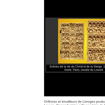
Scènes de la vie du Christ et de la Vierge.
Ivoire. Paris, musée du Louvre
Orfèvres et émailleurs de Limoges produis