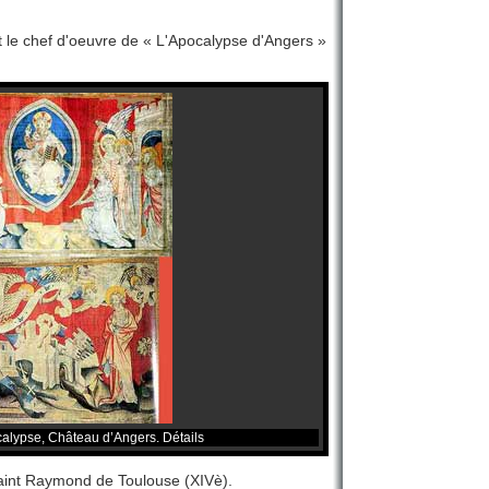
t le chef d'oeuvre de « L'Apocalypse d'Angers »
calypse, Château d’Angers. Détails
 Saint Raymond de Toulouse (XIVè).