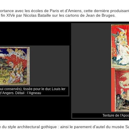
portance avec les écoles de Paris et d'Amiens, cette dernière produisan
in XIVè par Nicolas Bataille sur les cartons de Jean de Bruges.
i conservés), tissée pour le duc Louis Ier
’Angers. Détail : l’Agneau
Tenture de l'Apo
le du style architectural gothique : ainsi le parement d'autel du musée