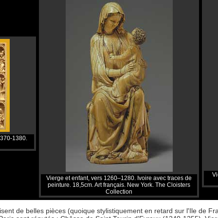
 1370-1380.
Vi
Vierge et enfant, vers 1260–1280. Ivoire avec traces de
peinture. 18,5cm. Art français. New York. The Cloisters
Collection
ent de belles pièces (quoique stylistiquement en retard sur l'Ile de F