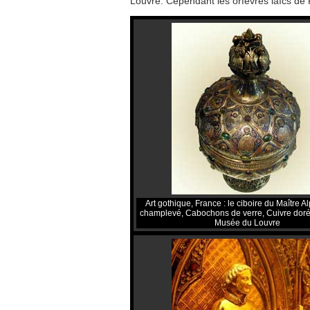
Louvre. Cependant les orfèvres laïcs de 
Art gothique, France : le ciboire du Maître A
champlevé, Cabochons de verre, Cuivre doré
Musée du Louvre