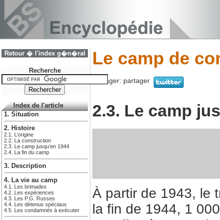
Le camp de con
Retour � l'index g�n�ral
Recherche
Partager:
partager
2.3. Le camp ju
Index de l'article
1. Situation
2. Histoire
2.1. L’origine
2.2. La construction
2.3. Le camp jusqu’en 1944
2.4. La fin du camp
3. Description
4. La vie au camp
4.1. Les brimades
À partir de 1943, le 
4.2. Les expériences
4.3. Les P.G. Russes
4.4. Les détenus spéciaux
la fin de 1944, 1 00
4.5. Les condamnés à exécuter