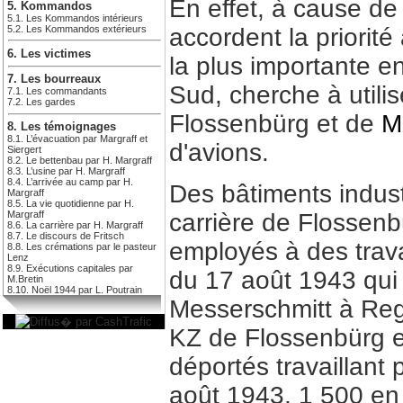
En effet, à cause de l
5. Kommandos
5.1. Les Kommandos intérieurs
accordent la priorité
5.2. Les Kommandos extérieurs
6. Les victimes
la plus importante e
7. Les bourreaux
Sud, cherche à utili
7.1. Les commandants
7.2. Les gardes
Flossenbürg et de
M
8. Les témoignages
8.1. L’évacuation par Margraff et
d'avions.
Siergert
8.2. Le bettenbau par H. Margraff
8.3. L’usine par H. Margraff
8.4. L’arrivée au camp par H.
Des bâtiments indus
Margraff
8.5. La vie quotidienne par H.
Margraff
carrière de Flossenb
8.6. La carrière par H. Margraff
8.7. Le discours de Fritsch
employés à des trava
8.8. Les crémations par le pasteur
Lenz
8.9. Exécutions capitales par
du 17 août 1943 qui 
M.Bretin
8.10. Noël 1944 par L. Poutrain
Messerschmitt à Rege
KZ de Flossenbürg 
déportés travaillant 
août 1943, 1 500 e