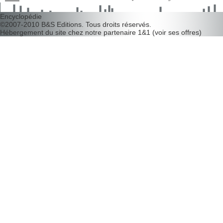
d�couvrir leurs faiblesses !
Encyclopédie
©2007-2010
B&S Editions
. Tous droits réservés.
Hébergement du site chez notre partenaire
1&1
(
voir ses offres
)