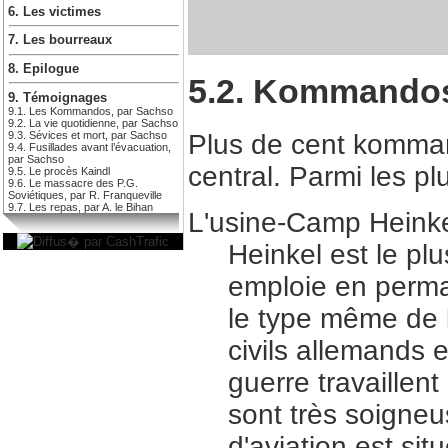
6. Les victimes
7. Les bourreaux
8. Epilogue
5.2. Kommandos
9. Témoignages
9.1. Les Kommandos, par Sachso
9.2. La vie quotidienne, par Sachso
9.3. Sévices et mort, par Sachso
Plus de cent komman
9.4. Fusillades avant l’évacuation,
par Sachso
central. Parmi les pl
9.5. Le procès Kaindl
9.6. Le massacre des P.G.
Soviétiques, par R. Franqueville
9.7. Les repas, par A. le Bihan
L'usine-Camp Heinke
Heinkel est le pl
emploie en perma
le type même de l
civils allemands 
guerre travaillent
sont très soigne
d'aviation est si