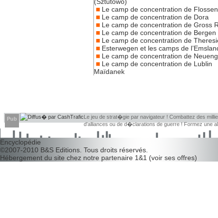
(Sztutowo)
Le camp de concentration de Flosse
Le camp de concentration de Dora
Le camp de concentration de Gross 
Le camp de concentration de Bergen
Le camp de concentration de Theresi
Esterwegen et les camps de l’Emslan
Le camp de concentration de Neue
Le camp de concentration de Lublin
Maïdanek
Le jeu de strat�gie par navigateur ! Combattez des millier
Pub
d'alliances ou de d�clarations de guerre ! Formez une 
d�couvrir leurs faiblesses !
Encyclopédie
©2007-2010
B&S Editions
. Tous droits réservés.
Hébergement du site chez notre partenaire
1&1
(
voir ses offres
)