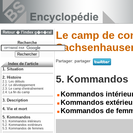
Le camp de con
Retour � l'index g�n�ral
Recherche
Sachsenhause
Partager:
partager
Index de l'article
1. Situation
5. Kommandos
2. Histoire
2.1. Les débuts
2.2. Le développement
2.3. Le camp d’entraînement
Kommandos intérieu
2.4. La fin du camp
3. Description
Kommandos extérieu
Kommandos de fem
4. Vie et mort
5. Kommandos
5.1. Kommandos intérieurs
5.2. Kommandos extérieurs
5.3. Kommandos de femmes