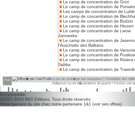
Le camp de concentration de Grini
Le camp de concentration de Poniat
Les camps de concentration de Lubli
Le camp de concentration de Blech
Le camp de concentration de Budzin
Le camp de concentration de Hinzert
Le camp de concentration de Lwow
Janowska
Le camp de concentration de Jaseno
l’Auschwitz des Balkans
Le camp de concentration de Varsovi
Le camp de concentration de Pustko
Le camp de concentration de Risiera 
Sabba
Le camp de concentration de Trawnik
Le jeu de strat�gie par navigateur ! Combattez des millier
Pub
d'alliances ou de d�clarations de guerre ! Formez une 
d�couvrir leurs faiblesses !
Encyclopédie
©2007-2010
B&S Editions
. Tous droits réservés.
Hébergement du site chez notre partenaire
1&1
(
voir ses offres
)