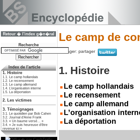
Le camp de con
Retour � l'index g�n�ral
Recherche
Partager:
partager
1. Histoire
Index de l'article
1. Histoire
1.1. Le camp hollandais
1.2. Le recensement
Le camp hollandais
1.3. Le camp allemand
1.4. L’organisation interne
1.5. La déportation
Le recensement
2. Les victimes
Le camp allemand
3. Témoignages
L’organisation intern
3.1. Le quotidien par Bob Cahen
3.2. Journal d’Anne Frank
La déportation
3.3. « Un baume versé… »
3.4. « Je suis heureuse d'être
revenue ici »