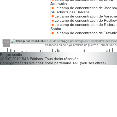
Janowska
Le camp de concentration de Jaseno
l’Auschwitz des Balkans
Le camp de concentration de Varsovi
Le camp de concentration de Pustko
Le camp de concentration de Risiera 
Sabba
Le camp de concentration de Trawnik
Le jeu de strat�gie par navigateur ! Combattez des millier
Pub
d'alliances ou de d�clarations de guerre ! Formez une 
d�couvrir leurs faiblesses !
Encyclopédie
©2007-2010
B&S Editions
. Tous droits réservés.
Hébergement du site chez notre partenaire
1&1
(
voir ses offres
)