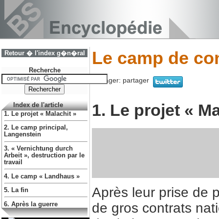
Le camp de con
Retour � l'index g�n�ral
Recherche
Partager:
partager
1. Le projet « Ma
Index de l'article
1. Le projet « Malachit »
2. Le camp principal,
Langenstein
3. « Vernichtung durch
Arbeit », destruction par le
travail
4. Le camp « Landhaus »
Après leur prise de 
5. La fin
de gros contrats nat
6. Après la guerre