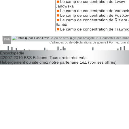
Le camp de concentration de Lwow
Janowska
Le camp de concentration de Varsovi
Le camp de concentration de Pustko
Le camp de concentration de Risiera 
Sabba
Le camp de concentration de Trawnik
Le jeu de strat�gie par navigateur ! Combattez des millier
Pub
d'alliances ou de d�clarations de guerre ! Formez une 
d�couvrir leurs faiblesses !
Encyclopédie
©2007-2010
B&S Editions
. Tous droits réservés.
Hébergement du site chez notre partenaire
1&1
(
voir ses offres
)