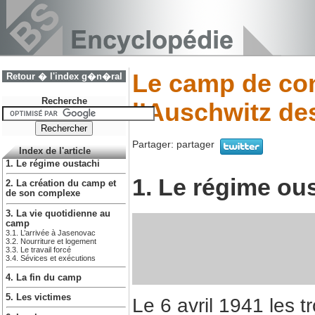
Le camp de con
Retour � l'index g�n�ral
Recherche
l’Auschwitz de
Partager:
partager
Index de l'article
1. Le régime oustachi
1. Le régime ou
2. La création du camp et
de son complexe
3. La vie quotidienne au
camp
3.1. L’arrivée à Jasenovac
3.2. Nourriture et logement
3.3. Le travail forcé
3.4. Sévices et exécutions
4. La fin du camp
5. Les victimes
Le 6 avril 1941 les t