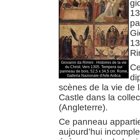
gi
13
pa
Gi
13
Ri
Giovanni da Rimini : Histoires de la vie
Ce
du Christ. Vers 1305. Tempera sur
panneau de bois, 52,5 x 34,5 cm. Rome,
di
Galleria Nazionale d'Arte Antica
scènes de la vie de l
Castle dans la coll
(Angleterre).
Ce panneau apparti
aujourd’hui incompl