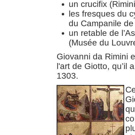
un crucifix (Rimi
les fresques du c
du Campanile de 
un retable de l’A
(Musée du Louv
Giovanni da Rimini es
l'art de Giotto, qu’i
1303.
Ce
Gi
qu
co
pl