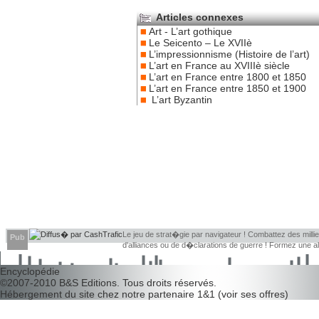
Articles connexes
Art - L’art gothique
Le Seicento – Le XVIIè
L’impressionnisme (Histoire de l’art)
L’art en France au XVIIIè siècle
L’art en France entre 1800 et 1850
L’art en France entre 1850 et 1900
L’art Byzantin
Le jeu de strat�gie par navigateur ! Combattez des millier
Pub
d'alliances ou de d�clarations de guerre ! Formez une 
d�couvrir leurs faiblesses !
Encyclopédie
©2007-2010
B&S Editions
. Tous droits réservés.
Hébergement du site chez notre partenaire
1&1
(
voir ses offres
)