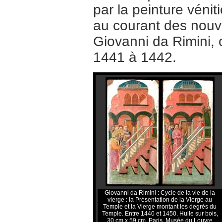
par la peinture véni
au courant des nouve
Giovanni da Rimini,
1441 à 1442.
Giovanni da Rimini : Cycle de la vie de la
vierge : la Présentation de la Vierge au
Temple et la Vierge montant les degrés du
Temple. Entre 1440 et 1450. Huile sur bois,
30 cm x 59 cm. Paris, Musée du Louvre