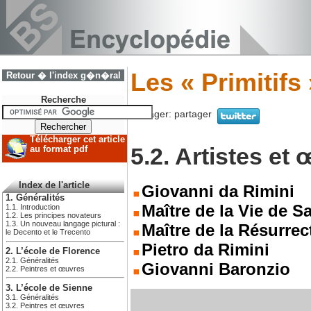
Les « Primitifs 
Retour � l'index g�n�ral
Recherche
Partager:
partager
Télécharger cet article
5.2. Artistes et
au format pdf
Index de l'article
Giovanni da Rimini
1. Généralités
Maître de la Vie de S
1.1. Introduction
1.2. Les principes novateurs
1.3. Un nouveau langage pictural :
Maître de la Résurrec
le Decento et le Trecento
Pietro da Rimini
2. L’école de Florence
2.1. Généralités
Giovanni Baronzio
2.2. Peintres et œuvres
3. L’école de Sienne
3.1. Généralités
3.2. Peintres et œuvres