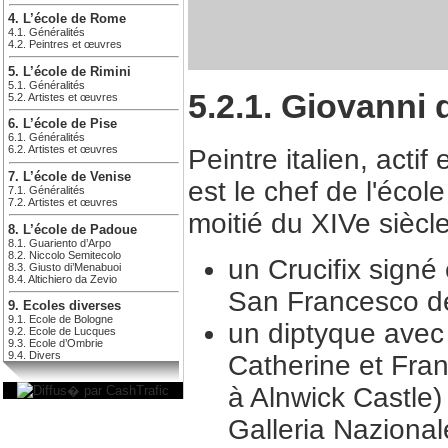
4. L’école de Rome
4.1. Généralités
4.2. Peintres et œuvres
5. L’école de Rimini
5.1. Généralités
5.2.1. Giovanni 
5.2. Artistes et œuvres
6. L’école de Pise
6.1. Généralités
6.2. Artistes et œuvres
Peintre italien, acti
7. L’école de Venise
est le chef de l'écol
7.1. Généralités
7.2. Artistes et œuvres
moitié du XIVe siècl
8. L’école de Padoue
8.1. Guariento d’Arpo
8.2. Niccolo Semitecolo
un Crucifix signé 
8.3. Giusto di’Menabuoi
8.4. Altichiero da Zevio
San Francesco de
9. Ecoles diverses
9.1. Ecole de Bologne
un diptyque avec 
9.2. Ecole de Lucques
9.3. Ecole d’Ombrie
9.4. Divers
Catherine et Fra
à Alnwick Castle)
Galleria Nazionale