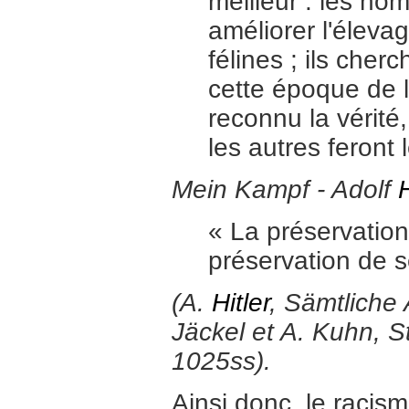
meilleur : les ho
améliorer l'éleva
félines ; ils cher
cette époque de l'
reconnu la vérité
les autres feront
Mein Kampf - Adolf
H
« La préservation
préservation de s
(A.
Hitler
, Sämtliche
Jäckel et A. Kuhn, S
1025ss).
Ainsi donc, le racis