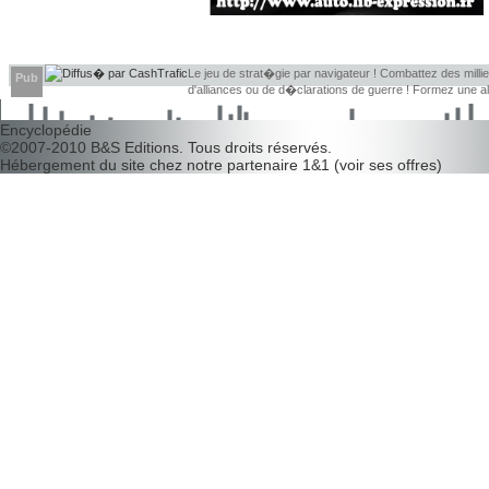
Le jeu de strat�gie par navigateur ! Combattez des millier
Pub
d'alliances ou de d�clarations de guerre ! Formez une 
d�couvrir leurs faiblesses !
Encyclopédie
©2007-2010
B&S Editions
. Tous droits réservés.
Hébergement du site chez notre partenaire
1&1
(
voir ses offres
)