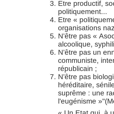
Etre productif, 
politiquement...
Etre « politiqueme
organisations naz
N’être pas « Asoc
alcoolique, syphi
N’être pas un enn
communiste, inter
républicain ;
N’être pas biolog
héréditaire, sénile
suprême : une ra
l'eugénisme »
(M
« Un Etat qui, à