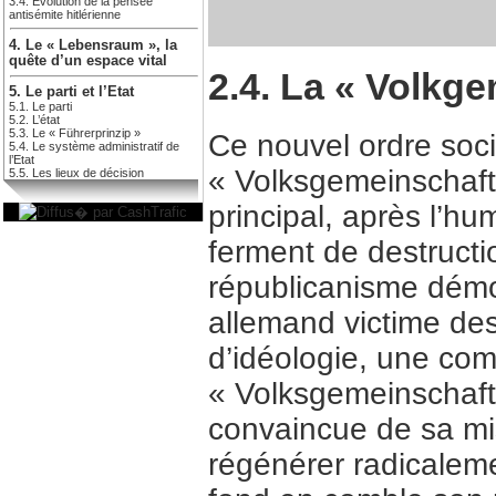
3.4. Evolution de la pensée
antisémite hitlérienne
4. Le « Lebensraum », la
quête d’un espace vital
2.4. La « Volkg
5. Le parti et l’Etat
5.1. Le parti
5.2. L’état
5.3. Le « Führerprinzip »
Ce nouvel ordre soc
5.4. Le système administratif de
l’Etat
« Volksgemeinschaft 
5.5. Les lieux de décision
principal, après l’hum
ferment de destructi
républicanisme démo
allemand victime des 
d’idéologie, une com
« Volksgemeinschaft 
convaincue de sa mis
régénérer radicaleme