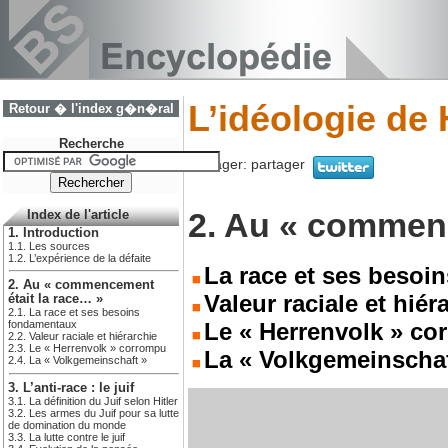
L’idéologie de 
Retour � l'index g�n�ral
Recherche
Partager:
partager
2. Au « commenc
Index de l'article
1. Introduction
1.1. Les sources
1.2. L’expérience de la défaite
La race et ses besoi
2. Au « commencement
Valeur raciale et hiér
était la race… »
2.1. La race et ses besoins
Le « Herrenvolk » c
fondamentaux
2.2. Valeur raciale et hiérarchie
2.3. Le « Herrenvolk » corrompu
La « Volkgemeinschaf
2.4. La « Volkgemeinschaft »
3. L’anti-race : le juif
3.1. La définition du Juif selon Hitler
3.2. Les armes du Juif pour sa lutte
de domination du monde
3.3. La lutte contre le juif