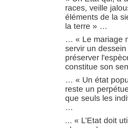
races, veille jal
éléments de la si
la terre » …
… « Le mariage ne 
servir un dessein 
préserver l'espèce
constitue son sen
… « Un état popul
reste un perpétuel
que seuls les ind
…
... « L’Etat doit 