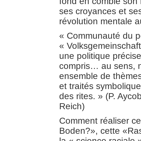
fond en comble son
ses croyances et ses 
révolution mentale a
« Communauté du peu
« Volksgemeinschaft 
une politique précise
compris… au sens, n
ensemble de thèmes p
et traités symboliqu
des rites. » (P. Ayco
Reich)
Comment réaliser cet
Boden?», cette «Ras
la « science raciale »