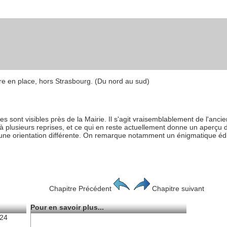
ore en place, hors Strasbourg. (Du nord au sud)
s sont visibles près de la Mairie. Il s'agit vraisemblablement de l'anci
 à plusieurs reprises, et ce qui en reste actuellement donne un aperçu d
une orientation différente. On remarque notamment un énigmatique édific
Chapitre Précédent
Chapitre suivant
Pour en savoir plus...
024