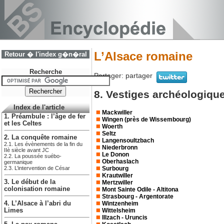
L’Alsace romaine
Retour � l'index g�n�ral
Recherche
Partager:
partager
8. Vestiges archéologiqu
Index de l'article
Mackwiller
1. Préambule : l’âge de fer
Wingen (près de Wissembourg)
et les Celtes
Woerth
Seltz
2. La conquête romaine
Langensoultzbach
2.1. Les évènements de la fin du
Niederbronn
IIè siècle avant JC
Le Donon
2.2. La poussée suébo-
Oberhaslach
germanique
Surbourg
2.3. L’intervention de César
Krautwiller
3. Le début de la
Mertzwiller
colonisation romaine
Mont Sainte Odile - Altitona
Strasbourg - Argentorate
4. L’Alsace à l’abri du
Wintzenheim
Limes
Wittelsheim
Illzach - Uruncis