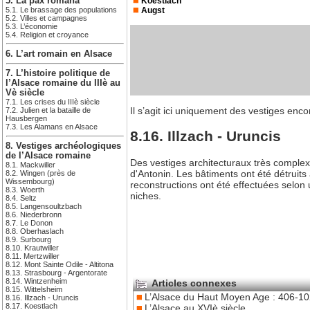
Koestlach
5. La pax romana
Augst
5.1. Le brassage des populations
5.2. Villes et campagnes
5.3. L’économie
5.4. Religion et croyance
6. L’art romain en Alsace
7. L’histoire politique de
l’Alsace romaine du IIIè au
Vè siècle
7.1. Les crises du IIIè siècle
Il s’agit ici uniquement des vestiges enc
7.2. Julien et la bataille de
Hausbergen
7.3. Les Alamans en Alsace
8.16. Illzach - Uruncis
8. Vestiges archéologiques
de l’Alsace romaine
Des vestiges architecturaux très complexe
8.1. Mackwiller
d'Antonin. Les bâtiments ont été détruits
8.2. Wingen (près de
Wissembourg)
reconstructions ont été effectuées selon 
8.3. Woerth
niches.
8.4. Seltz
8.5. Langensoultzbach
8.6. Niederbronn
8.7. Le Donon
8.8. Oberhaslach
8.9. Surbourg
8.10. Krautwiller
8.11. Mertzwiller
8.12. Mont Sainte Odile - Altitona
8.13. Strasbourg - Argentorate
8.14. Wintzenheim
Articles connexes
8.15. Wittelsheim
L’Alsace du Haut Moyen Age : 406-1
8.16. Illzach - Uruncis
8.17. Koestlach
L’Alsace au XVIè siècle