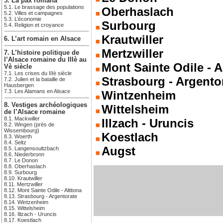
5. La pax romana
5.1. Le brassage des populations
Oberhaslach
5.2. Villes et campagnes
5.3. L’économie
Surbourg
5.4. Religion et croyance
Krautwiller
6. L’art romain en Alsace
Mertzwiller
7. L’histoire politique de
l’Alsace romaine du IIIè au
Mont Sainte Odile - A
Vè siècle
7.1. Les crises du IIIè siècle
Strasbourg - Argento
7.2. Julien et la bataille de
Hausbergen
7.3. Les Alamans en Alsace
Wintzenheim
8. Vestiges archéologiques
Wittelsheim
de l’Alsace romaine
8.1. Mackwiller
Illzach - Uruncis
8.2. Wingen (près de
Wissembourg)
Koestlach
8.3. Woerth
8.4. Seltz
Augst
8.5. Langensoultzbach
8.6. Niederbronn
8.7. Le Donon
8.8. Oberhaslach
8.9. Surbourg
8.10. Krautwiller
8.11. Mertzwiller
8.12. Mont Sainte Odile - Altitona
8.13. Strasbourg - Argentorate
8.14. Wintzenheim
8.15. Wittelsheim
8.16. Illzach - Uruncis
8.17. Koestlach