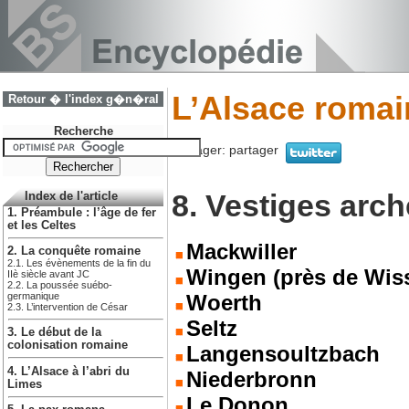
L’Alsace romai
Retour � l'index g�n�ral
Recherche
Partager:
partager
8. Vestiges arc
Index de l'article
1. Préambule : l’âge de fer
et les Celtes
Mackwiller
2. La conquête romaine
2.1. Les évènements de la fin du
Wingen (près de Wi
IIè siècle avant JC
2.2. La poussée suébo-
Woerth
germanique
2.3. L’intervention de César
Seltz
3. Le début de la
colonisation romaine
Langensoultzbach
4. L’Alsace à l’abri du
Niederbronn
Limes
Le Donon