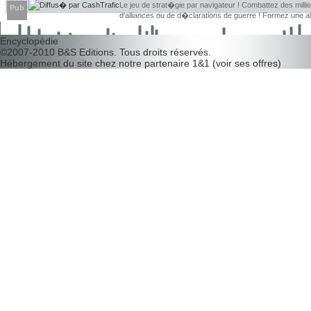
Le jeu de strat�gie par navigateur ! Combattez des millier
Pub
d'alliances ou de d�clarations de guerre ! Formez une 
d�couvrir leurs faiblesses !
Encyclopédie
©2007-2010
B&S Editions
. Tous droits réservés.
Hébergement du site chez notre partenaire
1&1
(
voir ses offres
)