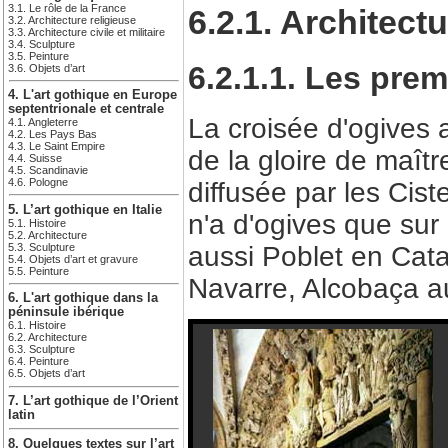
3.1. Le rôle de la France
6.2.1. Architect
3.2. Architecture religieuse
3.3. Architecture civile et militaire
3.4. Sculpture
3.5. Peinture
6.2.1.1. Les prem
3.6. Objets d’art
4. L'art gothique en Europe
septentrionale et centrale
La croisée d'ogives
4.1. Angleterre
4.2. Les Pays Bas
4.3. Le Saint Empire
de la gloire de maîtr
4.4. Suisse
4.5. Scandinavie
4.6. Pologne
diffusée par les Cis
5. L’art gothique en Italie
n'a d'ogives que sur 
5.1. Histoire
5.2. Architecture
5.3. Sculpture
aussi Poblet en Cata
5.4. Objets d’art et gravure
5.5. Peinture
Navarre, Alcobaça a
6. L'art gothique dans la
péninsule ibérique
6.1. Histoire
6.2. Architecture
6.3. Sculpture
6.4. Peinture
6.5. Objets d’art
7. L’art gothique de l’Orient
latin
8. Quelques textes sur l’art