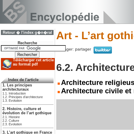
Art - L’art goth
Retour � l'index g�n�ral
Recherche
Partager:
partager
Télécharger cet article
6.2. Architectur
au format pdf
Index de l'article
Architecture religieu
1. Les principes
Architecture civile et 
architecturaux
1.1. Introduction
1.2. Principes d’architecture
1.3. Evolution
2. Histoire, culture et
évolution de l’art gothique
2.1. Histoire
2.2. Culture
2.3. Evolution
3. L’art gothique en France