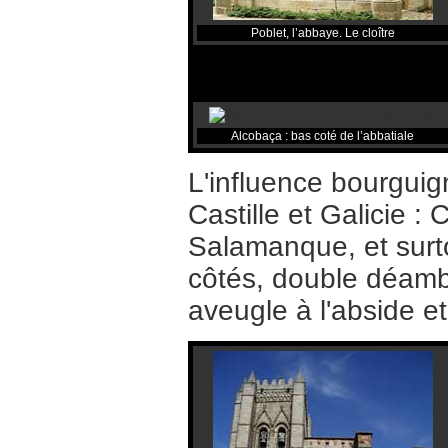
Poblet, l’abbaye. Le cloître
Alcobaça : bas coté de l’abbatiale
L'influence bourgui
Castille et Galicie :
Salamanque, et surt
côtés, double déambu
aveugle à l'abside et