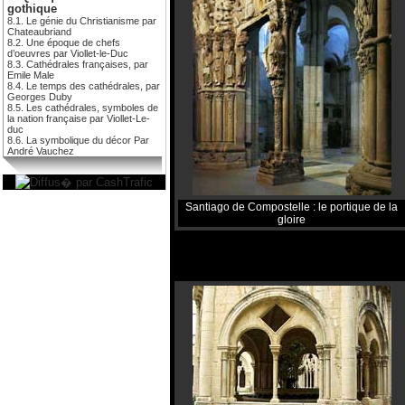
gothique
8.1. Le génie du Christianisme par
Chateaubriand
8.2. Une époque de chefs
d’oeuvres par Viollet-le-Duc
8.3. Cathédrales françaises, par
Emile Male
8.4. Le temps des cathédrales, par
Georges Duby
8.5. Les cathédrales, symboles de
la nation française par Viollet-Le-
duc
8.6. La symbolique du décor Par
André Vauchez
Santiago de Compostelle : le portique de la
gloire