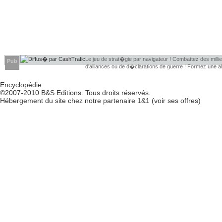
Le jeu de strat�gie par navigateur ! Combattez des millier
Pub
d'alliances ou de d�clarations de guerre ! Formez une 
d�couvrir leurs faiblesses !
Encyclopédie
©2007-2010
B&S Editions
. Tous droits réservés.
Hébergement du site chez notre partenaire
1&1
(
voir ses offres
)