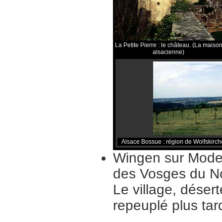
La Petite Pierre : le château. (La maiso
alsacienne)
Alsace Bossue : région de Wolfskirch
Wingen sur Moder 
des Vosges du No
Le village, déser
repeuplé plus tard