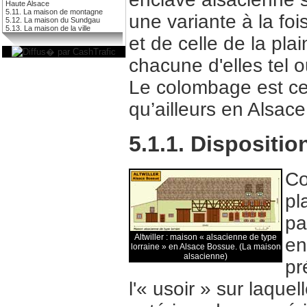
Haute Alsace
5.11. La maison de montagne
une variante à la fo
5.12. La maison du Sundgau
5.13. La maison de la ville
et de celle de la pla
chacune d'elles tel ou
Le colombage est c
qu’ailleurs en Alsace
5.1.1. Dispositio
Co
pl
pa
Altwiller : maison « alsacienne de type
en
lorraine » en Alsace Bossue. (La maison
alsacienne)
pr
l'« usoir » sur laquel