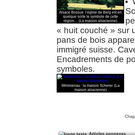
Sc
Alsace Bossue: l’église de Berg est en
quelque sorte le symbole de cette
pe
région… (La maison alsacienne)
« huit couché » sur
pans de bois apparen
immigré suisse. Cav
Encadrements de por
symboles.
Wimmenau : la maison Scherer. (La
maison alsacienne)
Chapi
Articles connexes