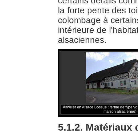
certains détails comm
la forte pente des t
colombage à certains
intérieure de l'habit
alsaciennes.
Altwiller en Alsace Bossue : ferme de type v
maison alsacienne)
5.1.2. Matériaux