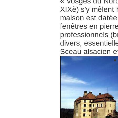
« Vosges du Nord
XIXè) s'y mêlent
maison est datée
fenêtres en pierr
professionnels (br
divers, essentie
Sceau alsacien et