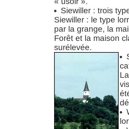
« usoir ».
Siewiller : trois t
Siewiller : le type l
par la grange, la mai
Forêt et la maison c
surélevée.
ca
La
vi
ét
dé
lo