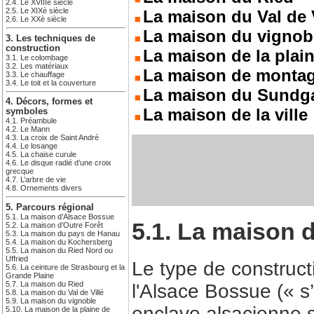
2.4. Le XVIIIè siècle
2.5. Le XIXè siècle
La maison du Val de V
2.6. Le XXè siècle
La maison du vignob
3. Les techniques de
construction
La maison de la plai
3.1. Le colombage
3.2. Les matériaux
La maison de monta
3.3. Le chauffage
3.4. Le toit et la couverture
La maison du Sundg
4. Décors, formes et
La maison de la ville
symboles
4.1. Préambule
4.2. Le Mann
4.3. La croix de Saint André
4.4. Le losange
4.5. La chaise curule
4.6. Le disque radié d’une croix
grecque
4.7. L’arbre de vie
4.8. Ornements divers
5. Parcours régional
5.1. La maison d’Alsace Bossue
5.1. La maison 
5.2. La maison d’Outre Forêt
5.3. La maison du pays de Hanau
5.4. La maison du Kochersberg
5.5. La maison du Ried Nord ou
Uffried
Le type de constructi
5.6. La ceinture de Strasbourg et la
Grande Plaine
5.7. La maison du Ried
l'Alsace Bossue (« 
5.8. La maison du Val de Villé
5.9. La maison du vignoble
enclave alsacienne su
5.10. La maison de la plaine de