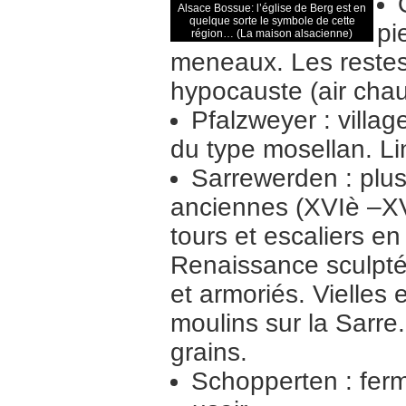
Alsace Bossue: l’église de Berg est en
quelque sorte le symbole de cette
pi
région… (La maison alsacienne)
meneaux. Les restes
hypocauste (air chau
Pfalzweyer : villa
du type mosellan. Li
Sarrewerden : plu
anciennes (XVIè –XVI
tours et escaliers en
Renaissance sculpté,
et armoriés. Vielles
moulins sur la Sarre
grains.
Schopperten : ferme