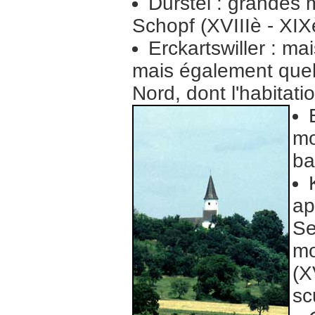
Durstel : grandes 
Schopf (XVIIIè - XIX
Erckartswiller : ma
mais également que
Nord, dont l'habitati
mo
ba
ap
Se
mo
(X
sc