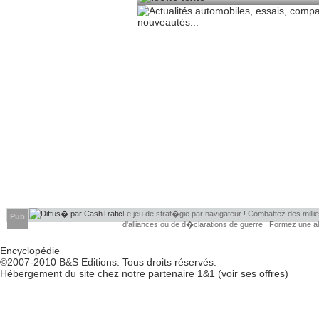
Le jeu de strat�gie par navigateur ! Combattez des millier
Pub
d'alliances ou de d�clarations de guerre ! Formez une 
d�couvrir leurs faiblesses !
Encyclopédie
©2007-2010
B&S Editions
. Tous droits réservés.
Hébergement du site chez notre partenaire
1&1
(
voir ses offres
)