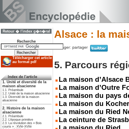
Alsace : la ma
Retour � l'index g�n�ral
Recherche
Partager:
partager
Télécharger cet article
5. Parcours rég
au format pdf
Index de l'article
La maison d’Alsace 
1. Unité et diversité de la
La maison d’Outre Fo
maison alsacienne
1.1. Préambule
La maison du pays d
1.2. Unité de la maison alsacienne
1.3. Diversité de la maison
alsacienne
La maison du Koche
2. Histoire de la maison
La maison du Ried No
alsacienne
2.1. Préambule
La ceinture de Strasb
2.2. L’époque primitive
2.3. La révolution des « Bois
La maison du Ried
courts » : XVIè-XVIIè