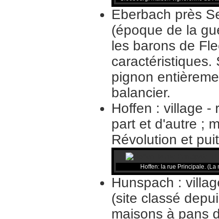
Eberbach près Sel
(époque de la gue
les barons de Fl
caractéristiques. 
pignon entièremen
balancier.
Hoffen : village 
part et d'autre ; 
Révolution et pui
Hoffen: la rue Principale. (L
Hunspach : villag
(site classé dep
maisons à pans d