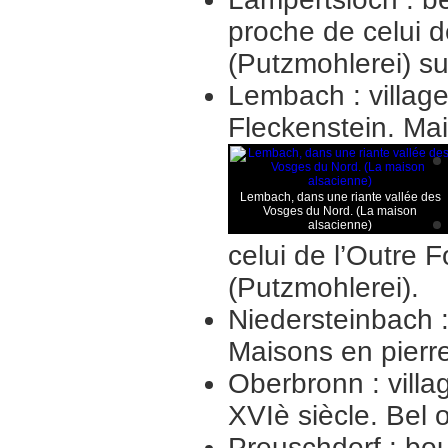
proche de celui d
(Putzmohlerei) sur
Lembach : village
Fleckenstein. Ma
Lembach, dans une riante vallée des
Vosges du Nord. (La maison
alsacienne)
celui de l’Outre 
(Putzmohlerei).
Niedersteinbach :
Maisons en pierr
Oberbronn : vill
XVIè siècle. Bel o
Preuschdorf : bo