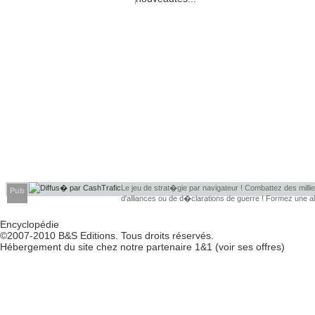
Le jeu de strat�gie par navigateur ! Combattez des millier
Pub
d'alliances ou de d�clarations de guerre ! Formez une 
d�couvrir leurs faiblesses !
Encyclopédie
©2007-2010
B&S Editions
. Tous droits réservés.
Hébergement du site chez notre partenaire
1&1
(
voir ses offres
)