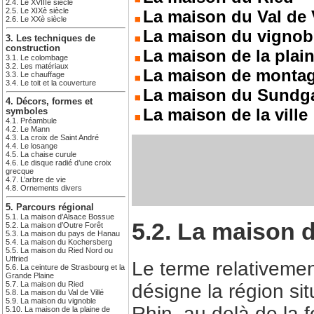
2.4. Le XVIIIè siècle
2.5. Le XIXè siècle
La maison du Val de V
2.6. Le XXè siècle
La maison du vignob
3. Les techniques de
construction
La maison de la plai
3.1. Le colombage
3.2. Les matériaux
La maison de monta
3.3. Le chauffage
3.4. Le toit et la couverture
La maison du Sundg
4. Décors, formes et
La maison de la ville
symboles
4.1. Préambule
4.2. Le Mann
4.3. La croix de Saint André
4.4. Le losange
4.5. La chaise curule
4.6. Le disque radié d’une croix
grecque
4.7. L’arbre de vie
4.8. Ornements divers
5. Parcours régional
5.1. La maison d’Alsace Bossue
5.2. La maison 
5.2. La maison d’Outre Forêt
5.3. La maison du pays de Hanau
5.4. La maison du Kochersberg
5.5. La maison du Ried Nord ou
Uffried
Le terme relativemen
5.6. La ceinture de Strasbourg et la
Grande Plaine
5.7. La maison du Ried
désigne la région si
5.8. La maison du Val de Villé
5.9. La maison du vignoble
Rhin, au delà de la 
5.10. La maison de la plaine de