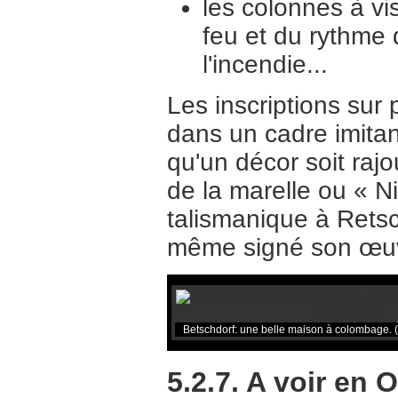
les colonnes à vi
feu et du rythme 
l'incendie...
Les inscriptions sur
dans un cadre imitant
qu'un décor soit raj
de la marelle ou « N
talismanique à Retschw
même signé son œ
Betschdorf: une belle maison à colombage. 
5.2.7. A voir en 