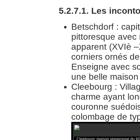
5.2.7.1. Les incont
Betschdorf : capit
pittoresque ave
apparent (XVIè –X
corniers ornés de 
Enseigne avec sc
une belle maison
Cleebourg : Villag
charme ayant lon
couronne suédois
colombage de typ
Cleebourg: maison vigneronne du XI