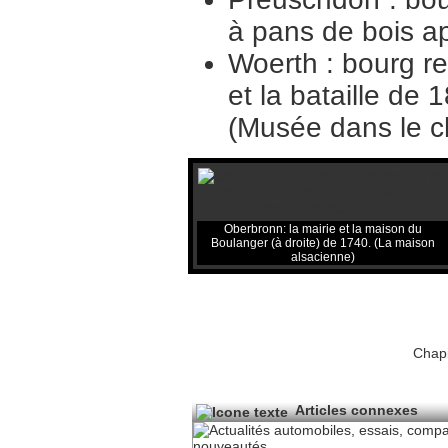
à pans de bois a
Woerth : bourg re
et la bataille d
(Musée dans le c
Oberbronn: la mairie et la maison du
Boulanger (à droite) de 1740. (La maison
alsacienne)
Chapi
Articles connexes