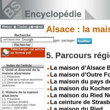
Alsace : la ma
Retour � l'index g�n�ral
Recherche
Partager:
partager
Télécharger cet article
5. Parcours rég
au format pdf
Index de l'article
La maison d’Alsace 
1. Unité et diversité de la
La maison d’Outre Fo
maison alsacienne
1.1. Préambule
La maison du pays d
1.2. Unité de la maison alsacienne
1.3. Diversité de la maison
alsacienne
La maison du Koche
2. Histoire de la maison
La maison du Ried No
alsacienne
2.1. Préambule
La ceinture de Strasb
2.2. L’époque primitive
2.3. La révolution des « Bois
La maison du Ried
courts » : XVIè-XVIIè