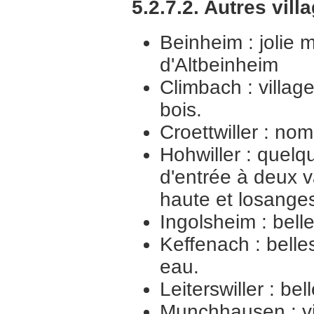
5.2.7.2. Autres vill
Beinheim : jolie
d'Altbeinheim
Climbach : villag
bois.
Croettwiller : n
Hohwiller : quelqu
d'entrée à deux v
haute et losanges
Ingolsheim : bell
Keffenach : belle
eau.
Leiterswiller : b
Munchhausen : vi