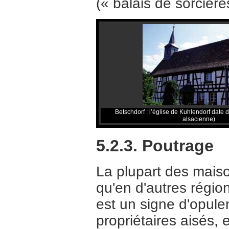
(« balais de sorcièr
Betschdorf : l’église de Kuhlendorf date
alsacienne)
5.2.3. Poutrage
La plupart des maiso
qu'en d'autres régio
est un signe d'opul
propriétaires aisés,