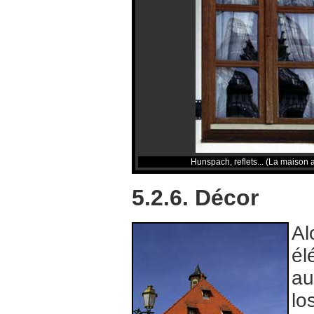
Hunspach, reflets... (La maison 
5.2.6. Décor
Al
él
au
lo