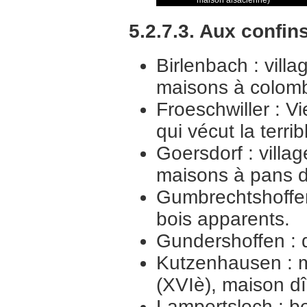
maison alsacienne)
5.2.7.3. Aux confin
Birlenbach : vill
maisons à colom
Froeschwiller : V
qui vécut la terri
Goersdorf : villa
maisons à pans d
Gumbrechtshoffe
bois apparents.
Gundershoffen : 
Kutzenhausen : 
(XVIè), maison dî
Lampertsloch : b