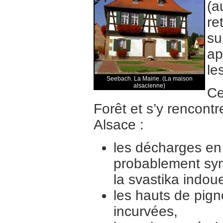
(a
re
su
ap
le
Seebach. La Mairie. (La maison
alsacienne)
Ce
Forêt et s’y rencont
Alsace :
les décharges en 
probablement sym
la svastika indo
les hauts de pig
incurvées,