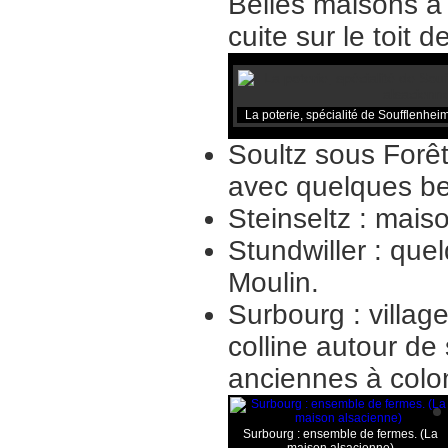
Belles maisons à 
cuite sur le toit de
La poterie, spécialité de Soufflenhe
Soultz sous Forêt
avec quelques be
Steinseltz : mais
Stundwiller : que
Moulin.
Surbourg : villag
colline autour de
anciennes à col
Surbourg : ensemble de fermes. (La