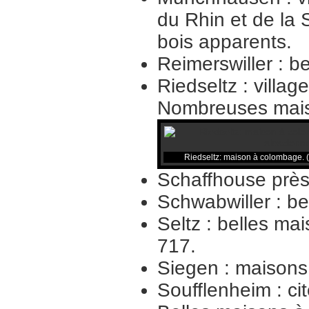
du Rhin et de la
bois apparents.
Reimerswiller : b
Riedseltz : villag
Nombreuses maiso
Riedseltz: maison à colombage. 
Schaffhouse près 
Schwabwiller : be
Seltz : belles m
717.
Siegen : maisons 
Soufflenheim : ci