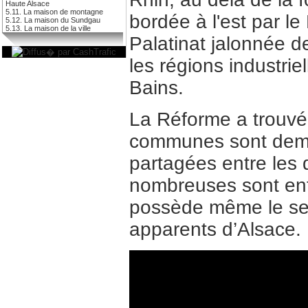
Haute Alsace
5.11. La maison de montagne
bordée à l'est par le
5.12. La maison du Sundgau
5.13. La maison de la ville
Palatinat jalonnée de
les régions industrie
Bains.
La Réforme a trouvé i
communes sont demeu
partagées entre les 
nombreuses sont ent
possède même le seu
apparents d’Alsace.