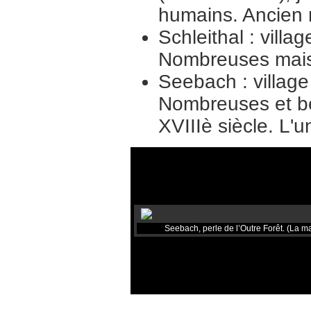
humains. Ancien 
Schleithal : villa
Nombreuses maiso
Seebach : villag
Nombreuses et be
XVIIIè siècle. L'u
Seebach, perle de l’Outre Forêt. (La m