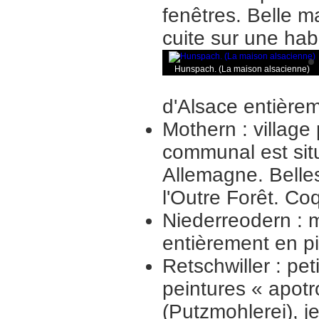
fenêtres. Belle m
cuite sur une habi
Hunspach. (La maison alsacienne)
d'Alsace entière
Mothern : village
communal est sit
Allemagne. Belle
l'Outre Forêt. Coq 
Niederreodern : 
entièrement en p
Retschwiller : pet
peintures « apot
(Putzmohlerei), j