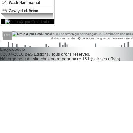
54. Wadi Hammamat
55. Zawiyet el-Arian
Le jeu de strat�gie par navigateur ! Combattez des millier
Pub
d'alliances ou de d�clarations de guerre ! Formez une 
d�couvrir leurs faiblesses !
Encyclopédie
©2007-2010
B&S Editions
. Tous droits réservés.
Hébergement du site chez notre partenaire
1&1
(
voir ses offres
)