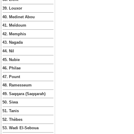
39. Louxor
40. Medinet Abou
41. Meïdoum
42. Memphis
43. Nagada
44. Nil
45. Nubie
46. Philae
47. Pount
48. Ramesseum
49. Saqqara (Saqqarah)
50. Siwa
51. Tanis
52. Thèbes
53. Wadi El-Seboua