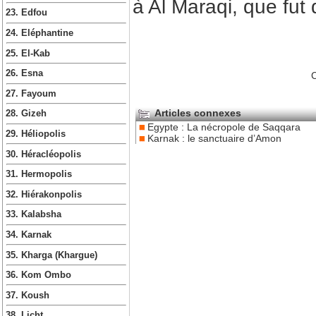
à Al Maraqi, que fu
23. Edfou
24. Eléphantine
25. El-Kab
26. Esna
C
27. Fayoum
Articles connexes
28. Gizeh
Egypte : La nécropole de Saqqara
29. Héliopolis
Karnak : le sanctuaire d’Amon
30. Héracléopolis
31. Hermopolis
32. Hiérakonpolis
33. Kalabsha
34. Karnak
35. Kharga (Khargue)
36. Kom Ombo
37. Koush
38. Licht