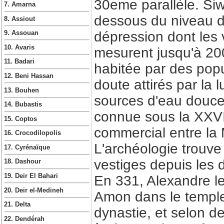
30eme parallèle. Si
7. Amarna
dessous du niveau d
8. Assiout
dépression dont les 
9. Assouan
10. Avaris
mesurent jusqu'à 200m
11. Badari
habitée par des popu
12. Beni Hassan
doute attirés par la 
13. Bouhen
sources d'eau douce
14. Bubastis
connue sous la XXVIe
15. Coptos
commercial entre la 
16. Crocodilopolis
L'archéologie trouve
17. Cyrénaïque
vestiges depuis les 
18. Dashour
19. Deir El Bahari
En 331, Alexandre le
20. Deir el-Medineh
Amon dans le temple
21. Delta
dynastie, et selon d
22. Dendérah