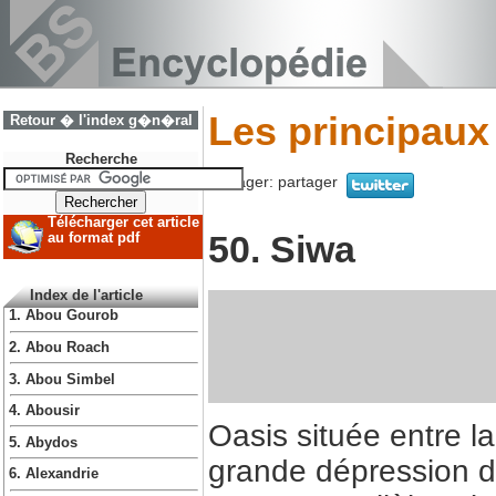
Les principaux
Retour � l'index g�n�ral
Recherche
Partager:
partager
Télécharger cet article
50. Siwa
au format pdf
Index de l'article
1. Abou Gourob
2. Abou Roach
3. Abou Simbel
4. Abousir
Oasis située entre la
5. Abydos
grande dépression d
6. Alexandrie