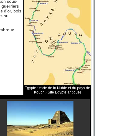
 son sous-
 guerriers
s d'or, bois
ts ou
nombreux
Egypte : carte de la Nubie et du pays de
Kouch. (Site Egypte antique)