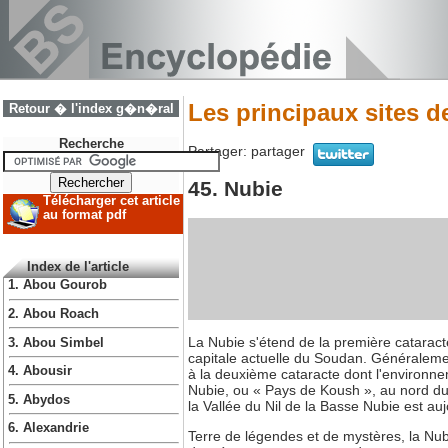
Les principaux sites d
Retour � l'index g�n�ral
Recherche
Partager:
partager
45. Nubie
Télécharger cet article
au format pdf
Index de l'article
1. Abou Gourob
2. Abou Roach
La Nubie s'étend de la première cataracte,
3. Abou Simbel
capitale actuelle du Soudan. Généralemen
4. Abousir
à la deuxième cataracte dont l'environnem
Nubie, ou « Pays de Koush », au nord du 
5. Abydos
la Vallée du Nil de la Basse Nubie est a
6. Alexandrie
Terre de légendes et de mystères, la Nubie