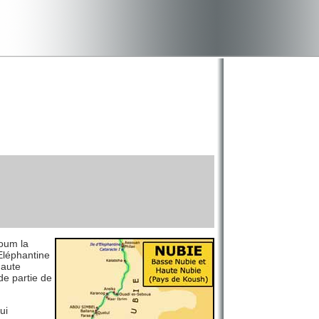
toum la
Eléphantine
Haute
de partie de
ui