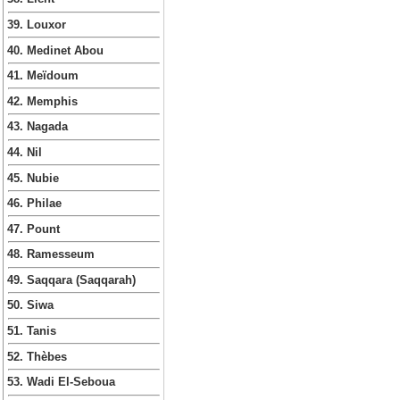
39. Louxor
40. Medinet Abou
41. Meïdoum
42. Memphis
43. Nagada
44. Nil
45. Nubie
46. Philae
47. Pount
48. Ramesseum
49. Saqqara (Saqqarah)
50. Siwa
51. Tanis
52. Thèbes
53. Wadi El-Seboua