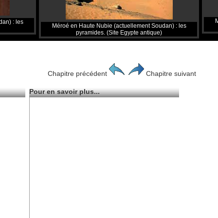
M
an) : les
Méroé en Haute Nubie (actuellement Soudan) : les
pyramides. (Site Egypte antique)
Chapitre précédent
Chapitre suivant
Pour en savoir plus...