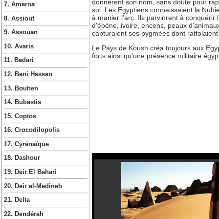
donnèrent son nom, sans doute pour rappe
7. Amarna
sol. Les Egyptiens connaissaient la Nubi
à manier l'arc. Ils parvinrent à conquérir
8. Assiout
d'ébène, ivoire, encens, peaux d'animau
9. Assouan
capturaient ses pygmées dont raffolaient
10. Avaris
Le Pays de Koush créa toujours aux Egypt
forts ainsi qu'une présence militaire égy
11. Badari
12. Beni Hassan
13. Bouhen
14. Bubastis
15. Coptos
16. Crocodilopolis
17. Cyrénaïque
18. Dashour
19. Deir El Bahari
20. Deir el-Medineh
21. Delta
22. Dendérah