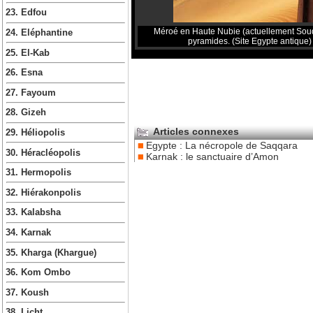
23. Edfou
Méroé en Haute Nubie (actuellement Soud
24. Eléphantine
pyramides. (Site Egypte antique)
25. El-Kab
26. Esna
27. Fayoum
28. Gizeh
Articles connexes
29. Héliopolis
Egypte : La nécropole de Saqqara
30. Héracléopolis
Karnak : le sanctuaire d’Amon
31. Hermopolis
32. Hiérakonpolis
33. Kalabsha
34. Karnak
35. Kharga (Khargue)
36. Kom Ombo
37. Koush
38. Licht