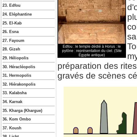
d'
23. Edfou
pl
24. Eléphantine
25. El-Kab
co
26. Esna
sa
27. Fayoum
To
Edfou : le temple dédié à Horus : le
28. Gizeh
pylône : représentation du ciel. (Site
my
Egypte antique)
29. Héliopolis
préparation des rite
30. Héracléopolis
gravés de scènes cé
31. Hermopolis
32. Hiérakonpolis
33. Kalabsha
34. Karnak
35. Kharga (Khargue)
36. Kom Ombo
37. Koush
38. Licht