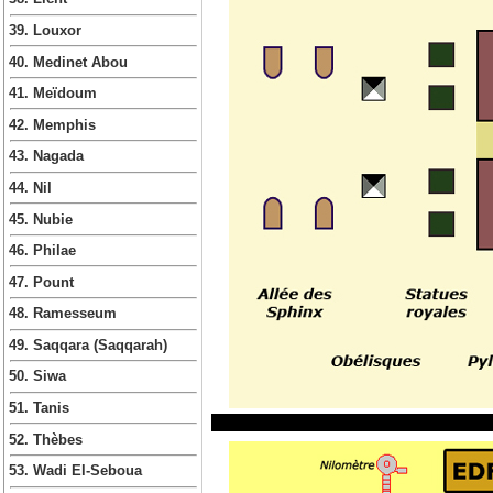
39. Louxor
40. Medinet Abou
41. Meïdoum
42. Memphis
43. Nagada
44. Nil
45. Nubie
46. Philae
47. Pount
48. Ramesseum
49. Saqqara (Saqqarah)
50. Siwa
51. Tanis
52. Thèbes
53. Wadi El-Seboua