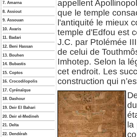
appellent Apollinopo
7. Amarna
que le temple consac
8. Assiout
l'antiquité le mieux
9. Assouan
10. Avaris
temple d'Edfou est
11. Badari
J.C. par Ptolémée III
12. Beni Hassan
de celui de Touthmôsi
13. Bouhen
Imhotep. Selon la lé
14. Bubastis
cet endroit. Les suc
15. Coptos
construction qui n’es
16. Crocodilopolis
17. Cyrénaïque
De
18. Dashour
du
19. Deir El Bahari
ét
20. Deir el-Medineh
la
21. Delta
co
22. Dendérah