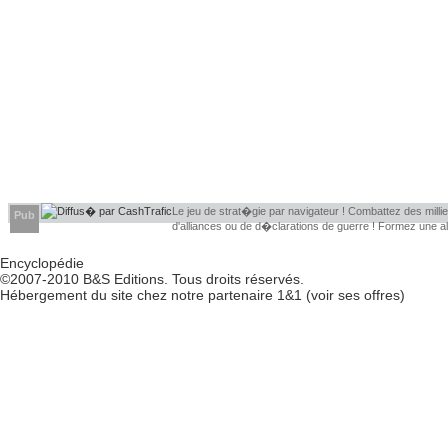
Le jeu de strat�gie par navigateur ! Combattez des millier
Pub
d'alliances ou de d�clarations de guerre ! Formez une 
d�couvrir leurs faiblesses !
Encyclopédie
©2007-2010
B&S Editions
. Tous droits réservés.
Hébergement du site chez notre partenaire
1&1
(
voir ses offres
)