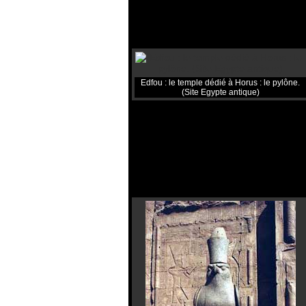
Edfou : le temple dédié à Horus : le pylône.
(Site Egypte antique)