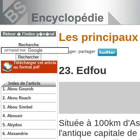
Les principaux
Retour � l'index g�n�ral
Recherche
Partager:
partager
Télécharger cet article
23. Edfou
au format pdf
Index de l'article
1. Abou Gourob
2. Abou Roach
3. Abou Simbel
4. Abousir
Située à 100km d'As
5. Abydos
l'antique capitale de
6. Alexandrie