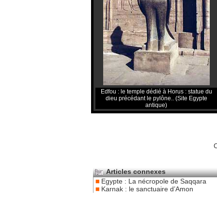
Edfou : le temple dédié à Horus : statue du
dieu précédant le pylône.. (Site Egypte
antique)
C
Articles connexes
Egypte : La nécropole de Saqqara
Karnak : le sanctuaire d’Amon