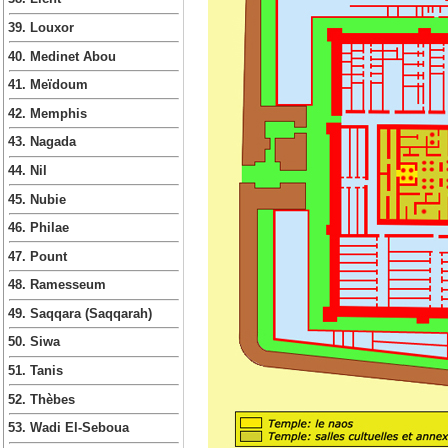
39. Louxor
40. Medinet Abou
41. Meïdoum
42. Memphis
43. Nagada
44. Nil
45. Nubie
46. Philae
47. Pount
48. Ramesseum
49. Saqqara (Saqqarah)
50. Siwa
51. Tanis
52. Thèbes
53. Wadi El-Seboua