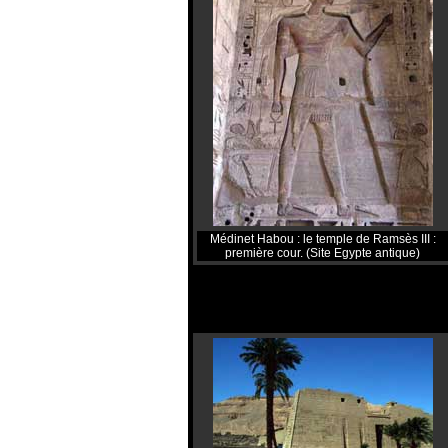
Médinet Habou : le temple de Ramsès III :
première cour. (Site Egypte antique)