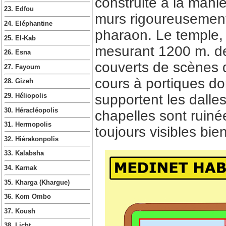
construite à la man
23. Edfou
murs rigoureusement
24. Eléphantine
pharaon. Le temple, 
25. El-Kab
mesurant 1200 m. de
26. Esna
couverts de scènes 
27. Fayoum
cours à portiques don
28. Gizeh
supportent les dalles
29. Héliopolis
30. Héracléopolis
chapelles sont ruiné
31. Hermopolis
toujours visibles bie
32. Hiérakonpolis
33. Kalabsha
34. Karnak
35. Kharga (Khargue)
36. Kom Ombo
37. Koush
38. Licht