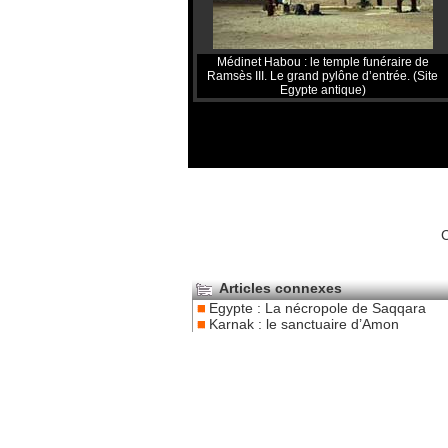
Médinet Habou : le temple funéraire de
Ramsès III. Le grand pylône d’entrée. (Site
Egypte antique)
C
Articles connexes
Egypte : La nécropole de Saqqara
Karnak : le sanctuaire d’Amon