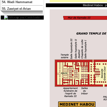
54. Wadi Hammamat
Medinet Habou : pl
55. Zawiyet el-Arian