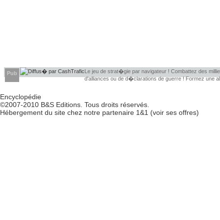
Le jeu de strat�gie par navigateur ! Combattez des millier
Pub
d'alliances ou de d�clarations de guerre ! Formez une 
d�couvrir leurs faiblesses !
Encyclopédie
©2007-2010
B&S Editions
. Tous droits réservés.
Hébergement du site chez notre partenaire
1&1
(
voir ses offres
)