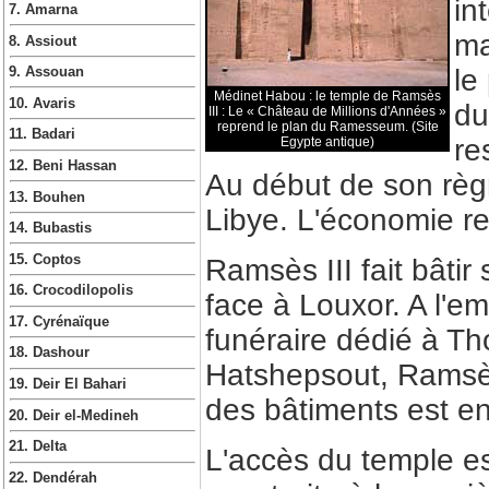
in
7. Amarna
ma
8. Assiout
le
9. Assouan
Médinet Habou : le temple de Ramsès
10. Avaris
du
III : Le « Château de Millions d'Années »
reprend le plan du Ramesseum. (Site
11. Badari
re
Egypte antique)
12. Beni Hassan
Au début de son règne
13. Bouhen
Libye. L'économie re
14. Bubastis
15. Coptos
Ramsès III fait bâti
16. Crocodilopolis
face à Louxor. A l'e
17. Cyrénaïque
funéraire dédié à Th
18. Dashour
Hatshepsout, Ramsès I
19. Deir El Bahari
des bâtiments est e
20. Deir el-Medineh
21. Delta
L'accès du temple e
22. Dendérah