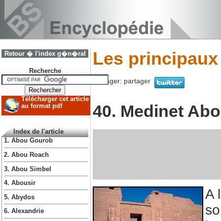
Les principaux
Retour � l'index g�n�ral
Recherche
Partager:
partager
Télécharger cet article
40. Medinet Ab
au format pdf
Index de l'article
1. Abou Gourob
2. Abou Roach
3. Abou Simbel
4. Abousir
A 
5. Abydos
so
6. Alexandrie