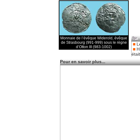
Monnaie de l’évêque Widerold, évêque
de Strasbourg (991-999) sous le règne
L
d’Otton III (983-1002)
H
étai
Pour en savoir plus...