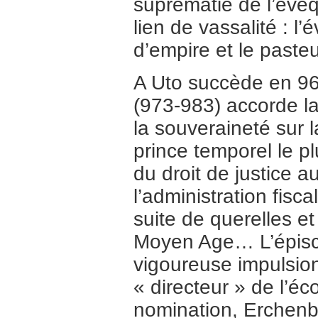
suprématie de l’évêq
lien de vassalité : 
d’empire et le pasteu
A Uto succède en 96
(973-983) accorde la
la souveraineté sur l
prince temporel le p
du droit de justice 
l’administration fisc
suite de querelles et
Moyen Age… L’épisco
vigoureuse impulsion
« directeur » de l’éc
nomination, Erchenba