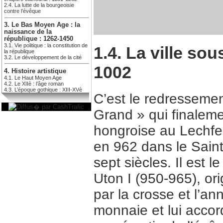
2.4. La lutte de la bourgeoisie
contre l’évêque
3. Le Bas Moyen Age : la
naissance de la
république : 1262-1450
3.1. Vie politique : la constitution de
1.4. La ville so
la république
3.2. Le développement de la cité
1002
4. Histoire artistique
4.1. Le Haut Moyen Age
4.2. Le XIIè : l’âge roman
4.3. L’époque gothique : XIII-XVè
C’est le redresseme
Grand » qui finaleme
hongroise au Lechfeld
en 962 dans le Sain
sept siècles. Il est 
Uton I (950-965), or
par la crosse et l’an
monnaie et lui accord