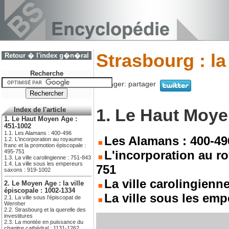
Strasbourg : la
Retour � l'index g�n�ral
Recherche
Partager:
partager
1. Le Haut Moye
Index de l'article
1. Le Haut Moyen Age :
451-1002
1.1. Les Alamans : 400-496
Les Alamans : 400-49
1.2. L'incorporation au royaume
franc et la promotion épiscopale :
495-751
L'incorporation au ro
1.3. La ville carolingienne : 751-843
1.4. La ville sous les empereurs
751
saxons : 919-1002
La ville carolingienne
2. Le Moyen Age : la ville
épiscopale : 1002-1334
La ville sous les em
2.1. La ville sous l’épiscopat de
Wernher
2.2. Strasbourg et la querelle des
investitures
2.3. La montée en puissance du
chapitre cathédral : 1131-1262