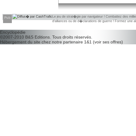
Le jeu de strat�gie par navigateur ! Combattez des millier
Pub
d'alliances ou de d�clarations de guerre ! Formez une 
d�couvrir leurs faiblesses !
Encyclopédie
©2007-2010
B&S Editions
. Tous droits réservés.
Hébergement du site chez notre partenaire
1&1
(
voir ses offres
)