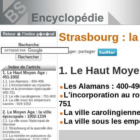
Strasbourg : la
Retour � l'index g�n�ral
Recherche
Partager:
partager
1. Le Haut Moye
Index de l'article
1. Le Haut Moyen Age :
451-1002
1.1. Les Alamans : 400-496
Les Alamans : 400-49
1.2. L'incorporation au royaume
franc et la promotion épiscopale :
495-751
L'incorporation au ro
1.3. La ville carolingienne : 751-843
1.4. La ville sous les empereurs
751
saxons : 919-1002
La ville carolingienne
2. Le Moyen Age : la ville
épiscopale : 1002-1334
La ville sous les em
2.1. La ville sous l’épiscopat de
Wernher
2.2. Strasbourg et la querelle des
investitures
2.3. La montée en puissance du
chapitre cathédral : 1131-1262