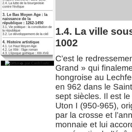
2.4. La lutte de la bourgeoisie
contre l’évêque
3. Le Bas Moyen Age : la
naissance de la
république : 1262-1450
3.1. Vie politique : la constitution de
1.4. La ville so
la république
3.2. Le développement de la cité
1002
4. Histoire artistique
4.1. Le Haut Moyen Age
4.2. Le XIIè : l’âge roman
4.3. L’époque gothique : XIII-XVè
C’est le redresseme
Grand » qui finaleme
hongroise au Lechfeld
en 962 dans le Sain
sept siècles. Il est 
Uton I (950-965), or
par la crosse et l’an
monnaie et lui accord