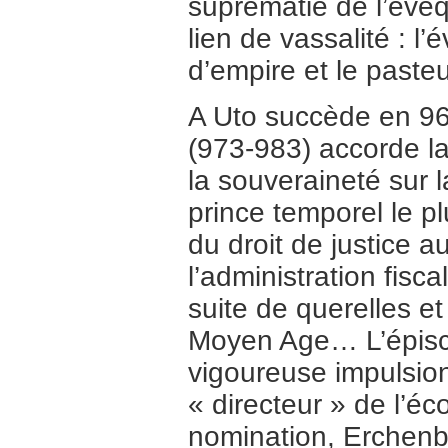
suprématie de l’évêq
lien de vassalité : 
d’empire et le pasteu
A Uto succède en 96
(973-983) accorde la
la souveraineté sur l
prince temporel le p
du droit de justice 
l’administration fisc
suite de querelles et
Moyen Age… L’épisco
vigoureuse impulsion
« directeur » de l’éc
nomination, Erchenba