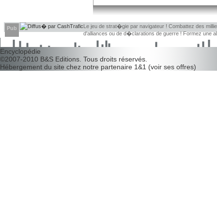
Le jeu de strat�gie par navigateur ! Combattez des millier
Pub
d'alliances ou de d�clarations de guerre ! Formez une 
d�couvrir leurs faiblesses !
Encyclopédie
©2007-2010
B&S Editions
. Tous droits réservés.
Hébergement du site chez notre partenaire
1&1
(
voir ses offres
)