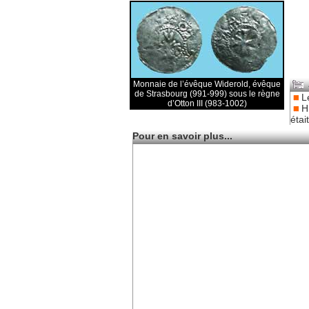
Monnaie de l’évêque Widerold, évêque
de Strasbourg (991-999) sous le règne
L
d’Otton III (983-1002)
H
étai
Pour en savoir plus...