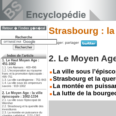
Strasbourg : la
Retour � l'index g�n�ral
Recherche
Partager:
partager
2. Le Moyen Age 
Index de l'article
1. Le Haut Moyen Age :
451-1002
1.1. Les Alamans : 400-496
La ville sous l’épisc
1.2. L'incorporation au royaume
franc et la promotion épiscopale :
495-751
Strasbourg et la quer
1.3. La ville carolingienne : 751-843
1.4. La ville sous les empereurs
La montée en puissan
saxons : 919-1002
La lutte de la bourge
2. Le Moyen Age : la ville
épiscopale : 1002-1334
2.1. La ville sous l’épiscopat de
Wernher
2.2. Strasbourg et la querelle des
investitures
2.3. La montée en puissance du
chapitre cathédral : 1131-1262