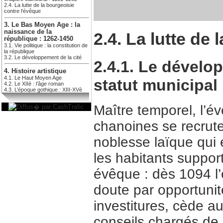
2.4. La lutte de la bourgeoisie
contre l’évêque
3. Le Bas Moyen Age : la
naissance de la
2.4. La lutte de
république : 1262-1450
3.1. Vie politique : la constitution de
la république
3.2. Le développement de la cité
2.4.1. Le dévelop
4. Histoire artistique
4.1. Le Haut Moyen Age
statut municipal
4.2. Le XIIè : l’âge roman
4.3. L’époque gothique : XIII-XVè
Maître temporel, l’é
chanoines se recrute
noblesse laïque qui 
les habitants support
évêque : dès 1094 l
doute par opportunité
investitures, cède au
conseils chargés de l’