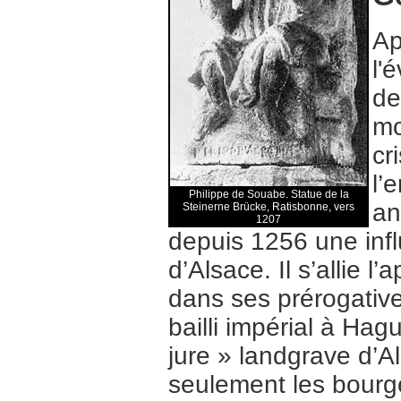
Ap
l'
de
mo
cr
l’
Philippe de Souabe. Statue de la
an
Steinerne Brücke, Ratisbonne, vers
1207
depuis 1256 une inf
d’Alsace. Il s’allie l
dans ses prérogativ
bailli impérial à Ha
jure » landgrave d’A
seulement les bourge