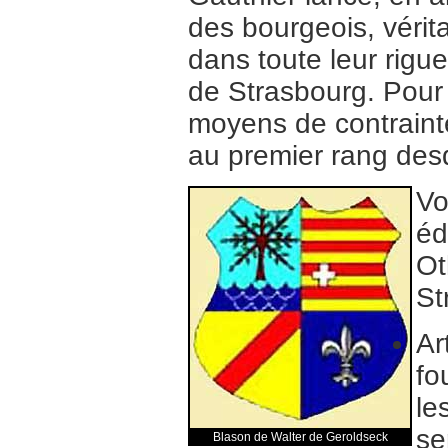
des bourgeois, vérita
dans toute leur rigu
de Strasbourg. Pour 
moyens de contrainte
au premier rang desq
Vo
éd
Ot
St
Ar
fo
le
se
Blason de Walter de Geroldseck