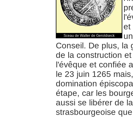
pr
l'
et
un
Sceau de Walter de Geroldseck
Conseil. De plus, la
de la construction et
l'évêque et confiée a
le 23 juin 1265 mais,
domination épiscopale
étape, car les bourge
aussi se libérer de l
strasbourgeoise que l