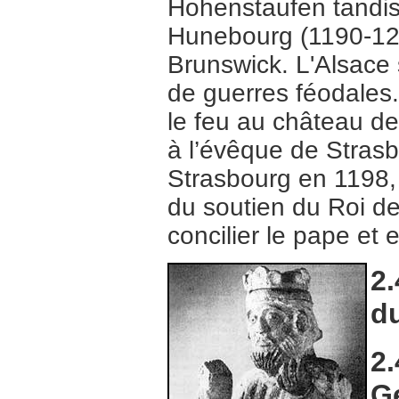
Hohenstaufen tandis
Hunebourg (1190-120
Brunswick. L'Alsace
de guerres féodales.
le feu au château d
à l’évêque de Strasb
Strasbourg en 1198, 
du soutien du Roi de
concilier le pape et
2.
d
2.
G