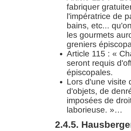
fabriquer gratuit
l'impératrice de 
bains, etc... qu'
les gourmets auro
greniers épiscop
Article 115 : « C
seront requis d'o
épiscopales.
Lors d'une visite 
d'objets, de denr
imposées de droit
laborieuse. »…
2.4.5. Hausbergen,