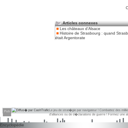
C
Articles connexes
Les châteaux d’Alsace
Histoire de Strasbourg : quand Stras
était Argentorate
Le jeu de strat�gie par navigateur ! Combattez des millier
Pub
d'alliances ou de d�clarations de guerre ! Formez une 
d�couvrir leurs faiblesses !
Encyclopédie