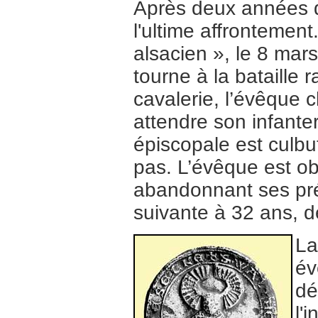
Après deux années d
l'ultime affrontement
alsacien », le 8 ma
tourne à la bataille 
cavalerie, l’évêque c
attendre son infanter
épiscopale est culbu
pas. L’évêque est obl
abandonnant ses prér
suivante à 32 ans, d
La
év
dé
l'