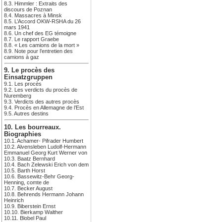
8.3. Himmler : Extraits des
discours de Poznan
8.4. Massacres à Minsk
8.5. L’Accord OKW-RSHA du 26
mars 1941
8.6. Un chef des EG témoigne
8.7. Le rapport Graebe
8.8. « Les camions de la mort »
8.9. Note pour l’entretien des
camions à gaz
9. Le procès des
Einsatzgruppen
9.1. Les procès
9.2. Les verdicts du procès de
Nuremberg
9.3. Verdicts des autres procès
9.4. Procès en Allemagne de l’Est
9.5. Autres destins
10. Les bourreaux.
Biographies
10.1. Achamer- Pifrader Humbert
10.2. Alvensleben Ludolf-Hermann
Emmanuel Georg Kurt Werner von
10.3. Baatz Bernhard
10.4. Bach Zelewski Erich von dem
10.5. Barth Horst
10.6. Bassewitz-Behr Georg-
Henning, comte de
10.7. Becker August
10.8. Behrends Hermann Johann
Heinrich
10.9. Biberstein Ernst
10.10. Bierkamp Walther
10.11. Blobel Paul