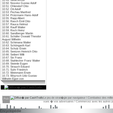
10.50. Nosske Gustav Adolf
10.51. Ohlendorf Otto
10.52. Ott Adolf
10.53. Pechau Manfred
10.54. Prützmann Hans-Adolf
10.55. Rapp Albert
10.56. Rasch Emil Otto
10.57. Rauca Helmut
10.58. Rauff Walter
10.59. Roch Heinz
10.60. Sandberger Martin
10.61. Schäfer Oswald Theodor
August Wilhelm
10.62. Schimana Walter
10.63. Schöngarth Karl
10.64. Schulz Erwin
10.65. Seetzen Heinrich Otto
10.66. Seibert Willi
10.67. Six Franz
10.68. Stahlecker Franz Walter
10.69. Steimle Eugen
10.70. Strauch Eduard
10.71. Suhr Friedrich
10.72. Weinmann Erwin
10.73. Woyrsch Udo Gustav
Wilhelm Egon von
Le jeu de strat�gie par navigateur ! Combattez des millie
Pub
vues � vos adversaires ! Commercez avec les autres jou
Encyclopédie