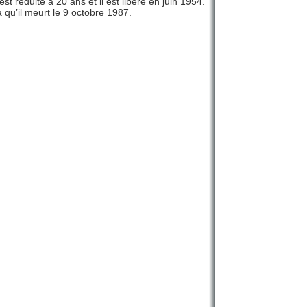
réduite à 20 ans et il est libéré en juin 1954.
 qu’il meurt le 9 octobre 1987.