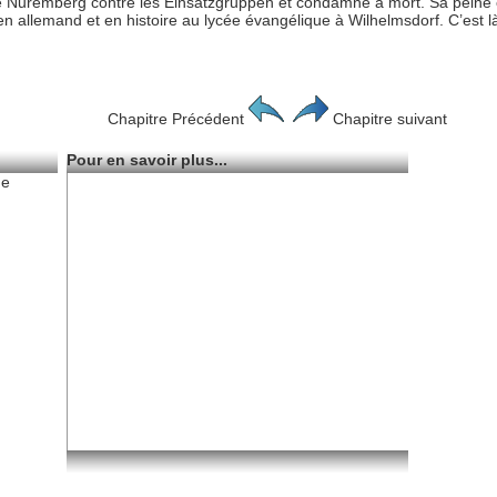
Nuremberg contre les Einsatzgruppen et condamné à mort. Sa peine est 
 en allemand et en histoire au lycée évangélique à Wilhelmsdorf. C’est là
Chapitre Précédent
Chapitre suivant
Pour en savoir plus...
de