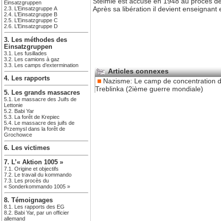
Steimle est accusé en 1948 au procès de 
Einsatzgruppen
Après sa libération il devient enseignant
2.3. L’Einsatzgruppe A
2.4. L’Einsatzgruppe B
2.5. L’Einsatzgruppe C
2.6. L’Einsatzgruppe D
3. Les méthodes des
Einsatzgruppen
3.1. Les fusillades
3.2. Les camions à gaz
3.3. Les camps d’extermination
Articles connexes
4. Les rapports
Nazisme: Le camp de concentration 
Treblinka (2ième guerre mondiale)
5. Les grands massacres
5.1. Le massacre des Juifs de
Lettonie
5.2. Babi Yar
5.3. La forêt de Krepiec
5.4. Le massacre des juifs de
Przemysl dans la forêt de
Grochowce
6. Les victimes
7. L’« Aktion 1005 »
7.1. Origine et objectifs
7.2. Le travail du kommando
7.3. Les procès du
« Sonderkommando 1005 »
8. Témoignages
8.1. Les rapports des EG
8.2. Babi Yar, par un officier
allemand