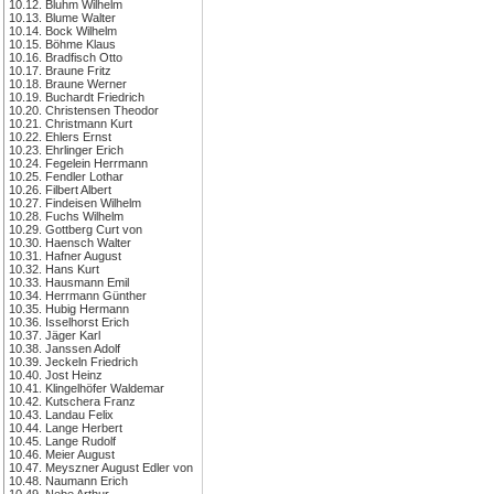
10.12. Bluhm Wilhelm
10.13. Blume Walter
10.14. Bock Wilhelm
10.15. Böhme Klaus
10.16. Bradfisch Otto
10.17. Braune Fritz
10.18. Braune Werner
10.19. Buchardt Friedrich
10.20. Christensen Theodor
10.21. Christmann Kurt
10.22. Ehlers Ernst
10.23. Ehrlinger Erich
10.24. Fegelein Herrmann
10.25. Fendler Lothar
10.26. Filbert Albert
10.27. Findeisen Wilhelm
10.28. Fuchs Wilhelm
10.29. Gottberg Curt von
10.30. Haensch Walter
10.31. Hafner August
10.32. Hans Kurt
10.33. Hausmann Emil
10.34. Herrmann Günther
10.35. Hubig Hermann
10.36. Isselhorst Erich
10.37. Jäger Karl
10.38. Janssen Adolf
10.39. Jeckeln Friedrich
10.40. Jost Heinz
10.41. Klingelhöfer Waldemar
10.42. Kutschera Franz
10.43. Landau Felix
10.44. Lange Herbert
10.45. Lange Rudolf
10.46. Meier August
10.47. Meyszner August Edler von
10.48. Naumann Erich
10.49. Nebe Arthur