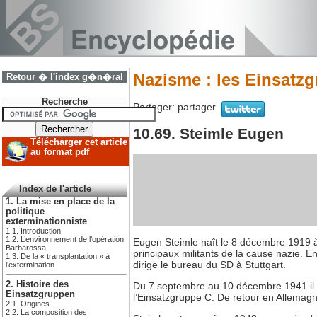
Nazisme : les Einsatz
Retour � l'index g�n�ral
Recherche
Partager:
partager
10.69. Steimle Eugen
Télécharger cet article
au format pdf
Index de l'article
1. La mise en place de la
politique
exterminationniste
1.1. Introduction
1.2. L’environnement de l’opération
Eugen Steimle naît le 8 décembre 1919 à N
Barbarossa
principaux militants de la cause nazie. 
1.3. De la « transplantation » à
dirige le bureau du SD à Stuttgart.
l’extermination
2. Histoire des
Du 7 septembre au 10 décembre 1941 il 
Einsatzgruppen
l’Einsatzgruppe C. De retour en Allemagn
2.1. Origines
2.2. La composition des