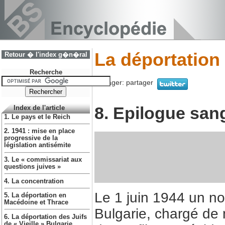
La déportation
Retour � l'index g�n�ral
Recherche
Partager:
partager
8. Epilogue san
Index de l'article
1. Le pays et le Reich
2. 1941 : mise en place
progressive de la
législation antisémite
3. Le « commissariat aux
questions juives »
4. La concentration
Le 1 juin 1944 un n
5. La déportation en
Macédoine et Thrace
Bulgarie, chargé de n
6. La déportation des Juifs
de « Vieille » Bulgarie