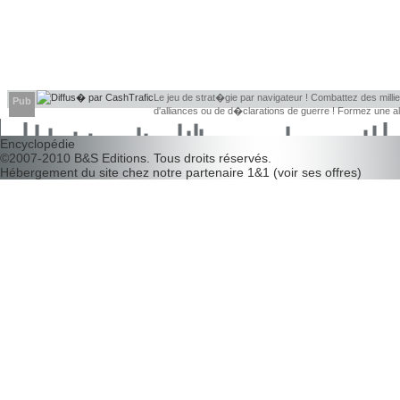
Le jeu de strat�gie par navigateur ! Combattez des millier
Pub
d'alliances ou de d�clarations de guerre ! Formez une 
d�couvrir leurs faiblesses !
Encyclopédie
©2007-2010
B&S Editions
. Tous droits réservés.
Hébergement du site chez notre partenaire
1&1
(
voir ses offres
)