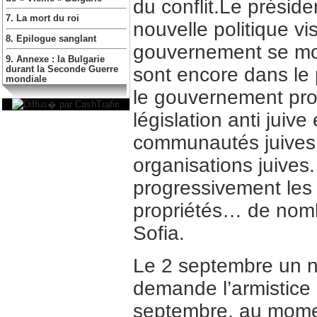
du conflit.Le présid
7. La mort du roi
nouvelle politique vis
8. Epilogue sanglant
gouvernement se mon
9. Annexe : la Bulgarie
sont encore dans le 
durant la Seconde Guerre
mondiale
le gouvernement proc
législation anti juiv
communautés juives 
organisations juives
progressivement les 
propriétés… de nomb
Sofia.
Le 2 septembre un 
demande l’armistice 
septembre, au momen