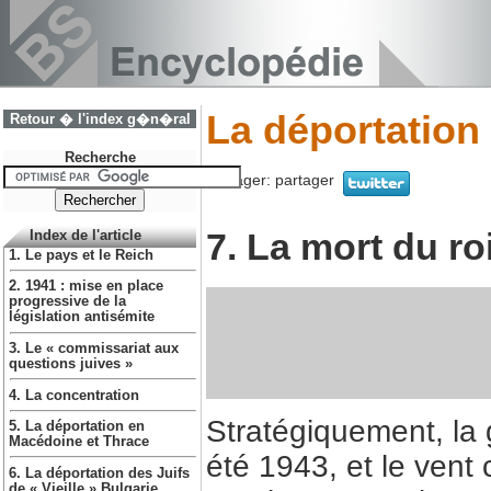
La déportation
Retour � l'index g�n�ral
Recherche
Partager:
partager
7. La mort du ro
Index de l'article
1. Le pays et le Reich
2. 1941 : mise en place
progressive de la
législation antisémite
3. Le « commissariat aux
questions juives »
4. La concentration
Stratégiquement, la 
5. La déportation en
Macédoine et Thrace
été 1943, et le vent
6. La déportation des Juifs
de « Vieille » Bulgarie