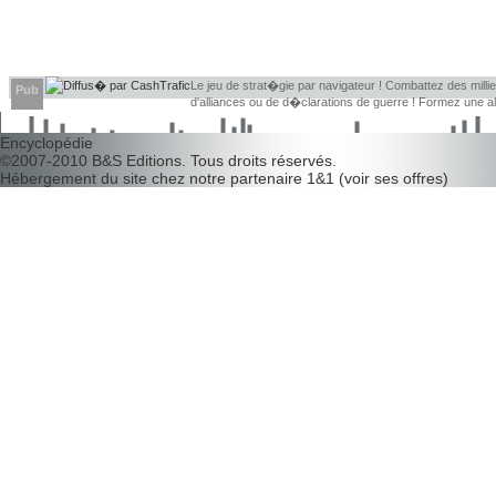
Le jeu de strat�gie par navigateur ! Combattez des millier
Pub
d'alliances ou de d�clarations de guerre ! Formez une 
d�couvrir leurs faiblesses !
Encyclopédie
©2007-2010
B&S Editions
. Tous droits réservés.
Hébergement du site chez notre partenaire
1&1
(
voir ses offres
)