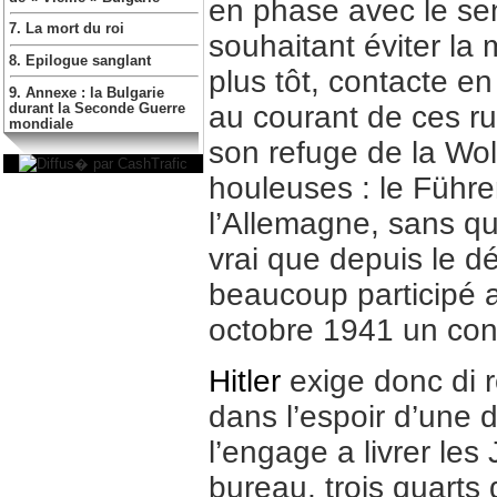
en phase avec le sen
7. La mort du roi
souhaitant éviter la
8. Epilogue sanglant
plus tôt, contacte e
9. Annexe : la Bulgarie
au courant de ces r
durant la Seconde Guerre
mondiale
son refuge de la Wol
houleuses : le Führer
l’Allemagne, sans qu’
vrai que depuis le dé
beaucoup participé a
octobre 1941 un convo
Hitler
exige donc di r
dans l’espoir d’une d
l’engage a livrer les 
bureau, trois quarts 