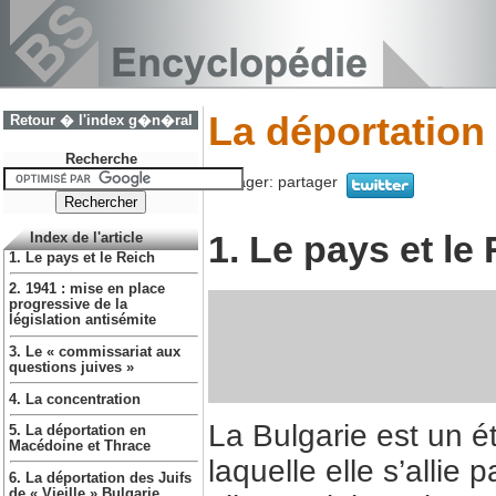
La déportation
Retour � l'index g�n�ral
Recherche
Partager:
partager
1. Le pays et le
Index de l'article
1. Le pays et le Reich
2. 1941 : mise en place
progressive de la
législation antisémite
3. Le « commissariat aux
questions juives »
4. La concentration
La Bulgarie est un ét
5. La déportation en
Macédoine et Thrace
laquelle elle s’alli
6. La déportation des Juifs
de « Vieille » Bulgarie