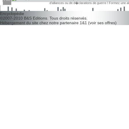
d'alliances ou de d�clarations de guerre ! Formez une 
d�couvrir leurs faiblesses !
Encyclopédie
©2007-2010
B&S Editions
. Tous droits réservés.
Hébergement du site chez notre partenaire
1&1
(
voir ses offres
)