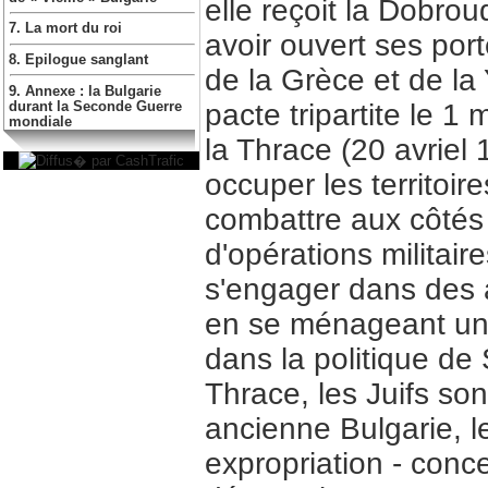
elle reçoit la Dobro
7. La mort du roi
avoir ouvert ses por
8. Epilogue sanglant
de la Grèce et de la 
9. Annexe : la Bulgarie
pacte tripartite le 1
durant la Seconde Guerre
mondiale
la Thrace (20 avriel 
occuper les territoi
combattre aux côtés 
d'opérations militair
s'engager dans des ac
en se ménageant une 
dans la politique de 
Thrace, les Juifs so
ancienne Bulgarie, le
expropriation - conc